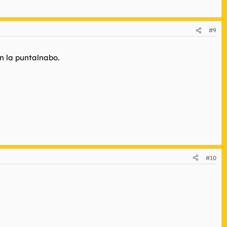
#9
n la puntalnabo.
#10