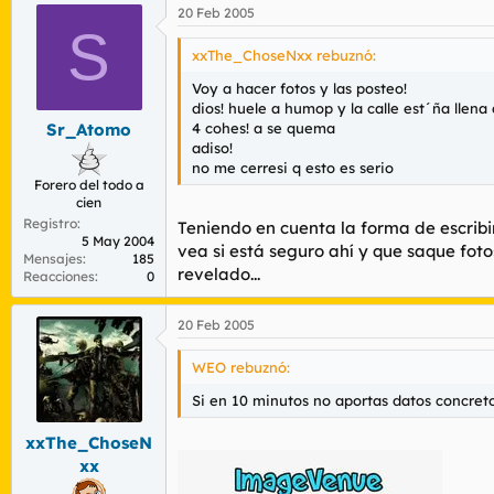
20 Feb 2005
S
xxThe_ChoseNxx rebuznó:
Voy a hacer fotos y las posteo!
dios! huele a humop y la calle est´ña llena
4 cohes! a se quema
Sr_Atomo
adiso!
no me cerresi q esto es serio
Forero del todo a
cien
Registro
Teniendo en cuenta la forma de escribi
5 May 2004
vea si está seguro ahí y que saque fot
Mensajes
185
revelado...
Reacciones
0
20 Feb 2005
WEO rebuznó:
Si en 10 minutos no aportas datos concret
xxThe_ChoseN
xx