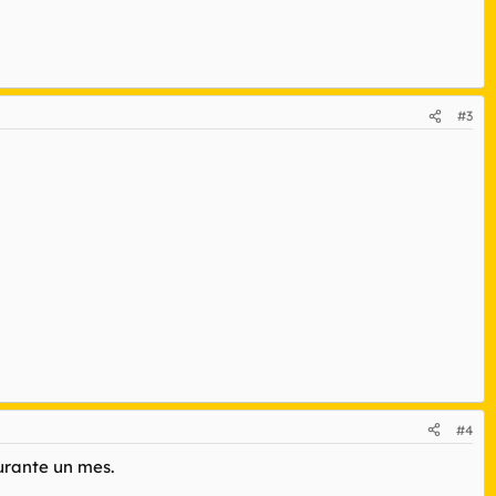
#3
#4
urante un mes.