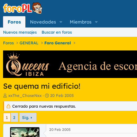
Foros
Novedades
Miembros
Nuevos mensajes
Buscar en foros
Foros
GENERAL
Foro General
Se quema mi edificio!
I
F
xxThe_ChoseNxx
20 Feb 2005
n
e
i
Cerrado para nuevas respuestas.
c
c
h
i
a
1
2
Sig.
a
d
d
e
20 Feb 2005
o
i