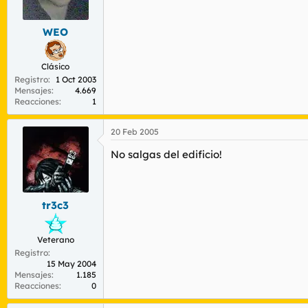
WEO
Clásico
Registro
1 Oct 2003
Mensajes
4.669
Reacciones
1
20 Feb 2005
No salgas del edificio!
tr3c3
Veterano
Registro
15 May 2004
Mensajes
1.185
Reacciones
0