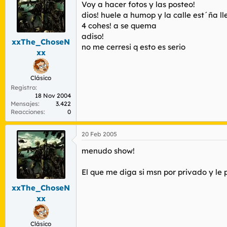
r
Voy a hacer fotos y las posteo!
n
d
i
dios! huele a humop y la calle est´ña l
e
c
4 cohes! a se quema
l
i
adiso!
t
o
xxThe_ChoseN
no me cerresi q esto es serio
e
xx
m
a
Clásico
Registro
18 Nov 2004
Mensajes
3.422
Reacciones
0
20 Feb 2005
menudo show!
El que me diga si msn por privado y le
xxThe_ChoseN
xx
Clásico