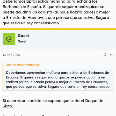
Deberíamos aprovechar mañana para echar a los
Los habrá que añoren el PSOE de la cal viva y todo.
Gracias.
Borbones de España. Si queréis seguir monárquicos se
puede acudir a un carlista (aunque habría palos) o mejor
Este es el ser demoniaco Antiespañol que desgobierna España,
a Ernesto de Hannover, que parece que se salva. Seguro
junto con Mr.Bean, pero seguro que es un Sucubo que se ha
que sería un rey consensuado.
adueñado del cerebro de ZP y este obedece sus órdenes.
Guest
G
Guest
13 Abr 2005
#8
Jakim Boor rebuznó:
Deberíamos aprovechar mañana para echar a los Borbones de
España. Si queréis seguir monárquicos se puede acudir a un
carlista (aunque habría palos) o mejor a Ernesto de Hannover,
que parece que se salva. Seguro que sería un rey consensuado.
Si quieres un carlista se supone que sería el Duque de
Sixto.