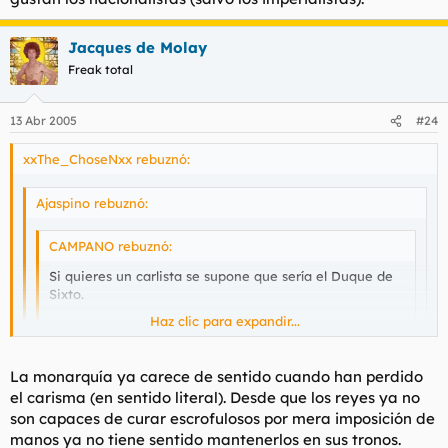
de sus posturas políticas, que no sus circunstancias personales
que guardan muchas similitudes) ha sido su rival político más
digno, lo que no le ha impedido a Don Manuel derrotarlo una y
Jacques de Molay
otra vez en las urnas.
Freak total
13 Abr 2005
#24
xxThe_ChoseNxx rebuznó:
Ajaspino rebuznó:
CAMPANO rebuznó:
Si quieres un carlista se supone que sería el Duque de
Sixto.
Haz clic para expandir...
De todas formas prefiero una república.
Haz clic para expandir...
Haz clic para expandir...
La monarquía ya carece de sentido cuando han perdido
Por una vez estoy con Campano. Para qué sirve la
el carisma (en sentido literal). Desde que los reyes ya no
monarquía?
Para que alguien compre los palacios, y para hacer felices a las
Una república es lo lógico. La época de las monarquías ya
son capaces de curar escrofulosos por mera imposición de
abuelas.
hace tiempo que no tienen sentido.
manos ya no tiene sentido mantenerlos en sus tronos.