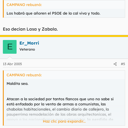
CAMPANO rebuznó:
Los habrá que añoren el PSOE de la cal viva y todo.
Eso decían Lasa y Zabala.
Er_Morri
E
Veterano
13 Abr 2005
#5
CAMPANO rebuznó:
Maldita sea.
Atacan a la sociedad por tantos flancos que uno no sabe si
está enfadado por la venta de armas a comunistas, las
chabolas habitacionales, el cambio diario de callejero, la
pauperrima remodelación de las obras arquitectonicas, el
apoyo a los nacionalismos mas extremistas,
la perdida de
Haz clic para expandir...
poder en Europa...