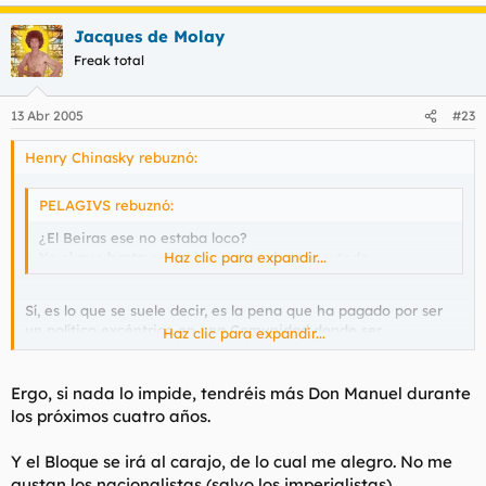
Jacques de Molay
Freak total
13 Abr 2005
#23
Henry Chinasky rebuznó:
PELAGIVS rebuznó:
¿El Beiras ese no estaba loco?
Yo oí que hasta estuvo en un manicomio y todo.
Haz clic para expandir...
Sí, es lo que se suele decir, es la pena que ha pagado por ser
un político excéntrico en una Comunidad donde ser
Haz clic para expandir...
nacionalista siempre ha sido casi un pecado. No obstante
nunca se suele nombrar que es Catedrático de Económicas,
Licenciado en Derecho y la figura más importante del
Ergo, si nada lo impide, tendréis más Don Manuel durante
nacionalismo gallego del siglo vivido. No obstante los
los próximos cuatro años.
comunistas de la UPG lo han torpedeado hasta casi
ningunearlo así que se va dando un portazo. Según Fraga (y es
Y el Bloque se irá al carajo, de lo cual me alegro. No me
recíproco pese a lo que se digan por la prensa y a lo distante
gustan los nacionalistas (salvo los imperialistas).