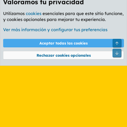
Valoramos tu privacidad
Utilizamos
cookies
esenciales para que este sitio funcione,
y cookies opcionales para mejorar tu experiencia.
Foro General
Ver más información y configurar tus preferencias
Cookies
PL OLDSTYLE AMARILLO
Cambiar fuente
Español (ES)
Arri
Aceptar todas las cookies
Contáctanos
Términos y reglas
Política de privacidad
Ayuda
R
Pie
S
Rechazar cookies opcionales
S
®
Community platform by XenForo
© 2010-2026 XenForo Ltd.