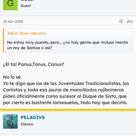
régimen de inmigración, otro por las ayudas al despido,
G
300 años de vicio y abulía.
otro dia por el decretazo.
Guest
Hacia donde nos dirigimos?? Volveremos a perder
Menorca? Se lo venderá la vicepresidenta del PSOE a los
Ya no se respeta ni el tempo. Dejennos respirar, por el
Ingleses?
13 Abr 2005
#11
amor de Dios, que esto es una vergüenza y una
Deberíamos conquistar Nápoles y volver a empezar.
tristeza.
Necesitamos un Rey absoluto y de mándibula inferior
Jakim Boor rebuznó:
prominente.
Los habrá que añoren el PSOE de la cal viva y todo.
Gracias.
No estoy muy puesto, pero... ¿no hay gente que incluso menta
un rey de Samoa o así?
Este es el ser demoniaco Antiespañol que desgobierna
España, junto con Mr.Bean, pero seguro que es un Sucubo
¿El tal Panus,Tanus, Canus?
que se ha adueñado del cerebro de ZP y este obedece sus
órdenes.
No lo sé.
Yo te digo que los de las Juventudes Tradicionalistas, los
Carlistas y toda esa jauria de mancillados rojiboineros
piden oficialmente como sucesor al Duque de Sixto, que
por cierto es bastante lamesuelas, todo hay que decirlo.
PELAGIVS
Clásico