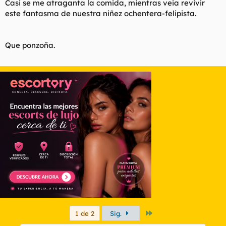
Casi se me atraganta la comida, mientras veia revivir
Ya no se respeta ni el tempo. Dejennos respirar, por el amor de
Dios, que esto es una vergüenza y una tristeza.
este fantasma de nuestra niñez ochentera-felipista.
Los habrá que añoren el PSOE de la cal viva y todo.
Que ponzoña.
Último
1 de 2
Sig.