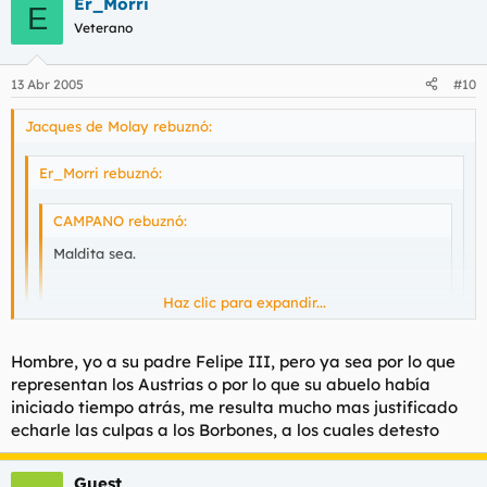
Er_Morri
E
Veterano
13 Abr 2005
#10
Jacques de Molay rebuznó:
Er_Morri rebuznó:
CAMPANO rebuznó:
Maldita sea.
Haz clic para expandir...
Atacan a la sociedad por tantos flancos que uno no
sabe si está enfadado por la venta de armas a
Haz clic para expandir...
comunistas, las chabolas habitacionales, el cambio
Hombre, yo a su padre Felipe III, pero ya sea por lo que
diario de callejero, la pauperrima remodelación de las
representan los Austrias o por lo que su abuelo había
obras arquitectonicas, el apoyo a los nacionalismos
Haz clic para expandir...
Yo retrotraería el inicio de nuestra decadencia al nefasto
iniciado tiempo atrás, me resulta mucho mas justificado
mas extremistas,
la perdida de poder en Europa...
reinado del Rey Pasmado.
echarle las culpas a los Borbones, a los cuales detesto
Al menos con el PP todo era mas fácil. Si te cabreaban
Desde que entró a reinar el Primer Borbón España se va
eran por cosas ordenadas. Un dia cabreado por el
dirigiendo a la mierda de Europa, lenta e inexorablemente.
Guest