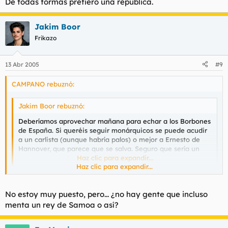
De todas formas prefiero una república.
Jakim Boor
Frikazo
13 Abr 2005
#9
CAMPANO rebuznó:
Jakim Boor rebuznó:
Deberíamos aprovechar mañana para echar a los Borbones
de España. Si queréis seguir monárquicos se puede acudir
a un carlista (aunque habría palos) o mejor a Ernesto de
Hannover, que parece que se salva. Seguro que sería un
rey consensuado.
Haz clic para expandir...
Haz clic para expandir...
Si quieres un carlista se supone que sería el Duque de Sixto.
No estoy muy puesto, pero... ¿no hay gente que incluso
De todas formas prefiero una república.
menta un rey de Samoa o así?