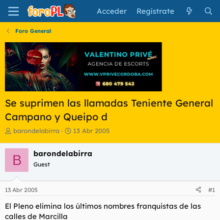
Acceder
Regístrate
Foro General
Se suprimen las llamadas Teniente General
Campano y Queipo d
I
F
barondelabirra
13 Abr 2005
n
e
i
c
barondelabirra
B
c
h
Guest
i
a
a
d
d
e
13 Abr 2005
#1
o
i
r
n
El Pleno elimina los últimos nombres franquistas de las
d
i
calles de Marcilla
e
c