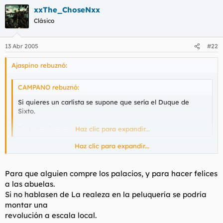
xxThe_ChoseNxx
Clásico
13 Abr 2005
#22
Ajaspino rebuznó:
CAMPANO rebuznó:
Si quieres un carlista se supone que sería el Duque de
Sixto.
De todas formas prefiero una república.
Haz clic para expandir...
Haz clic para expandir...
Por una vez estoy con Campano. Para qué sirve la monarquía?
Una república es lo lógico. La época de las monarquías ya hace
tiempo que no tienen sentido.
Para que alguien compre los palacios, y para hacer felices
a las abuelas.
Si no hablasen de La realeza en la peluquería se podría
montar una
revolución a escala local.