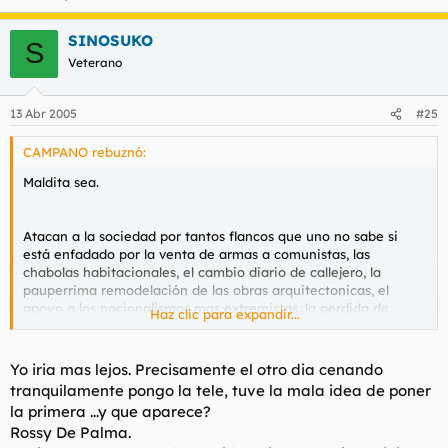
Si no hablasen de La realeza en la peluquería se podría montar
una
revolución a escala local.
SINOSUKO
S
Veterano
13 Abr 2005
#25
CAMPANO rebuznó:
Maldita sea.
Atacan a la sociedad por tantos flancos que uno no sabe si
está enfadado por la venta de armas a comunistas, las
chabolas habitacionales, el cambio diario de callejero, la
pauperrima remodelación de las obras arquitectonicas, el
apoyo a los nacionalismos mas extremistas, la perdida de
Haz clic para expandir...
poder en Europa...
Al menos con el PP todo era mas fácil. Si te cabreaban eran
Yo iria mas lejos. Precisamente el otro dia cenando
por cosas ordenadas. Un dia cabreado por el régimen de
tranquilamente pongo la tele, tuve la mala idea de poner
inmigración, otro por las ayudas al despido, otro dia por el
la primera ...y que aparece?
decretazo.
Rossy De Palma.