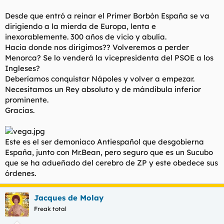
Al menos con el PP todo era mas fácil. Si te cabreaban eran
Desde que entró a reinar el Primer Borbón España se va
por cosas ordenadas. Un dia cabreado por el régimen de
dirigiendo a la mierda de Europa, lenta e
inmigración, otro por las ayudas al despido, otro dia por el
inexorablemente. 300 años de vicio y abulía.
decretazo.
Hacia donde nos dirigimos?? Volveremos a perder
Menorca? Se lo venderá la vicepresidenta del PSOE a los
Ya no se respeta ni el tempo. Dejennos respirar, por el amor de
Dios, que esto es una vergüenza y una tristeza.
Ingleses?
Deberíamos conquistar Nápoles y volver a empezar.
Los habrá que añoren el PSOE de la cal viva y todo.
Necesitamos un Rey absoluto y de mándibula inferior
prominente.
Gracias.
Este es el ser demoniaco Antiespañol que desgobierna
España, junto con Mr.Bean, pero seguro que es un Sucubo
que se ha adueñado del cerebro de ZP y este obedece sus
órdenes.
Jacques de Molay
Freak total