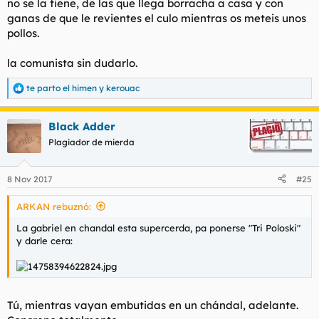
no se la tiene, de las que llega borracha a casa y con
ganas de que le revientes el culo mientras os meteis unos
pollos.
la comunista sin dudarlo.
te parto el himen
y
kerouac
R
e
a
Black Adder
c
c
Plagiador de mierda
i
o
n
8 Nov 2017
#25
e
s
ARKAN rebuznó:
:
La gabriel en chandal esta supercerda, pa ponerse "Tri Poloski"
y darle cera:
Tú, mientras vayan embutidas en un chándal, adelante.