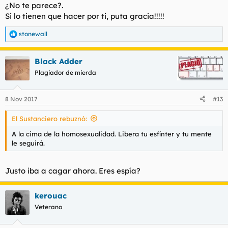
¿No te parece?.
Si lo tienen que hacer por ti, puta gracia!!!!!
stonewall
R
e
a
Black Adder
c
c
Plagiador de mierda
i
o
n
8 Nov 2017
#13
e
s
El Sustanciero rebuznó:
:
A la cima de la homosexualidad. Libera tu esfínter y tu mente
le seguirá.
Justo iba a cagar ahora. Eres espía?
kerouac
Veterano