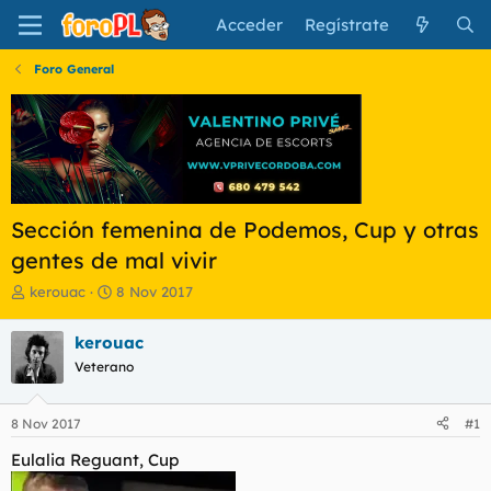
Acceder
Regístrate
Foro General
Sección femenina de Podemos, Cup y otras
gentes de mal vivir
I
F
kerouac
8 Nov 2017
n
e
i
c
kerouac
c
h
Veterano
i
a
a
d
d
e
8 Nov 2017
#1
o
i
r
n
Eulalia Reguant, Cup
d
i
e
c