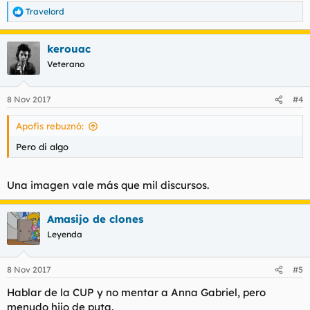
Travelord
R
e
a
kerouac
c
c
Veterano
i
o
n
8 Nov 2017
#4
e
s
Apofis rebuznó:
:
Pero di algo
Una imagen vale más que mil discursos.
Amasijo de clones
Leyenda
8 Nov 2017
#5
Hablar de la CUP y no mentar a Anna Gabriel, pero
menudo hijo de puta.