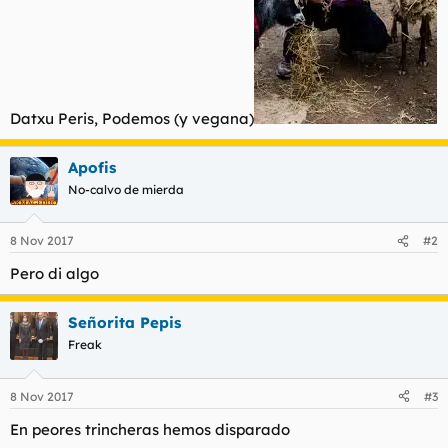
Datxu Peris, Podemos (y vegana)
Apofis
No-calvo de mierda
8 Nov 2017
#2
Pero di algo
Señorita Pepis
Freak
8 Nov 2017
#3
En peores trincheras hemos disparado