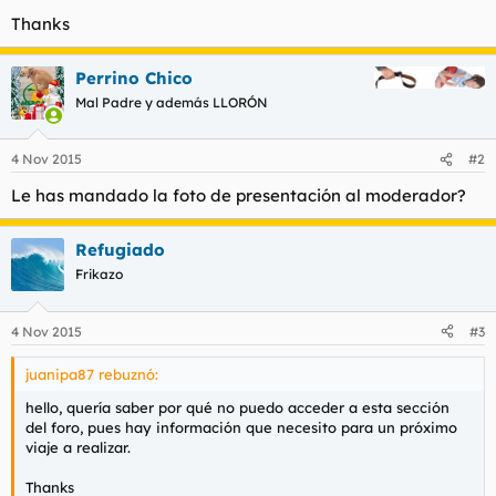
t
o
Thanks
e
m
a
Perrino Chico
Mal Padre y además LLORÓN
4 Nov 2015
#2
Le has mandado la foto de presentación al moderador?
Refugiado
Frikazo
4 Nov 2015
#3
juanipa87 rebuznó:
hello, quería saber por qué no puedo acceder a esta sección
del foro, pues hay información que necesito para un próximo
viaje a realizar.
Thanks