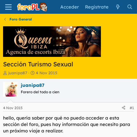
Acceder
Regístrate
Foro General
Sección Turismo Sexual
I
F
juanipa87
4 Nov 2015
n
e
i
c
juanipa87
c
h
Forero del todo a cien
i
a
a
d
d
e
4 Nov 2015
#1
o
i
r
n
hello, quería saber por qué no puedo acceder a esta
d
i
sección del foro, pues hay información que necesito para
e
c
un próximo viaje a realizar.
l
i