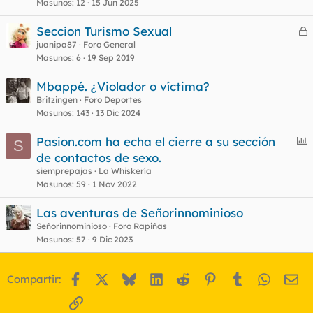
Masunos
12
15 Jun 2025
Seccion Turismo Sexual
e
juanipa87
Foro General
Masunos
6
19 Sep 2019
r
r
Mbappé. ¿Violador o víctima?
Britzingen
Foro Deportes
Masunos
143
13 Dic 2024
o
E
Pasion.com ha echa el cierre a su sección
S
n
de contactos de sexo.
c
siemprepajas
La Whiskería
u
Masunos
59
1 Nov 2022
e
Las aventuras de Señorinnominioso
s
Señorinnominioso
Foro Rapiñas
t
Masunos
57
9 Dic 2023
Facebook
X
Bluesky
LinkedIn
Reddit
Pinterest
Tumblr
WhatsA
Em
Compartir:
Enlace