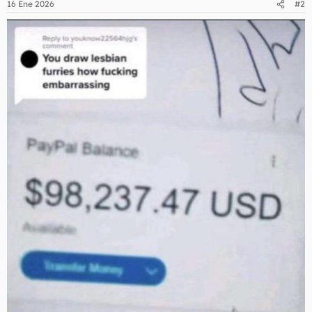
16 Ene 2026
#2
e
s
: