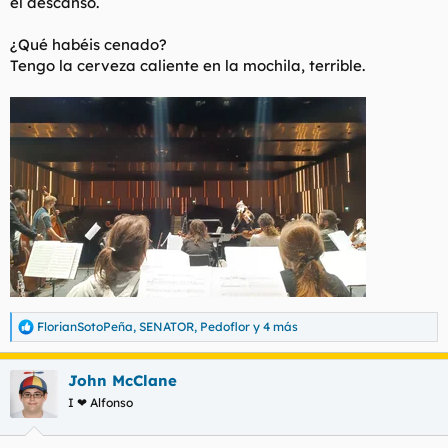
el descanso.
t
o
e
m
¿Qué habéis cenado?
a
Tengo la cerveza caliente en la mochila, terrible.
FlorianSotoPeña
,
SENATOR
,
Pedoflor
y 4 más
R
e
a
John McClane
c
c
I ❤ Alfonso
i
o
n