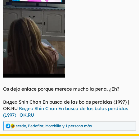
Os dejo enlace porque merece mucho la pena. ¿Eh?
Видео Shin Chan En busca de las bolas perdidas (1997) |
OK.RU
Видео Shin Chan En busca de las bolas perdidas
(1997) | OK.RU
serdo
,
Pedoflor
,
Morzhilla
y 1 persona más
R
e
a