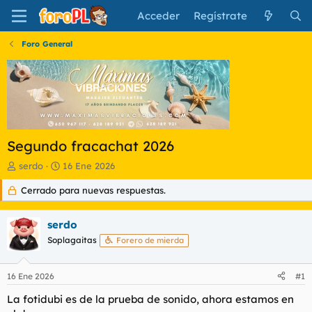
Acceder
Regístrate
Foro General
Segundo fracachat 2026
I
F
serdo
16 Ene 2026
n
e
Cerrado para nuevas respuestas.
i
c
c
h
i
a
serdo
a
d
d
Soplagaitas
e
Forero de mierda
o
i
r
n
16 Ene 2026
#1
d
i
e
c
La fotidubi es de la prueba de sonido, ahora estamos en
l
i