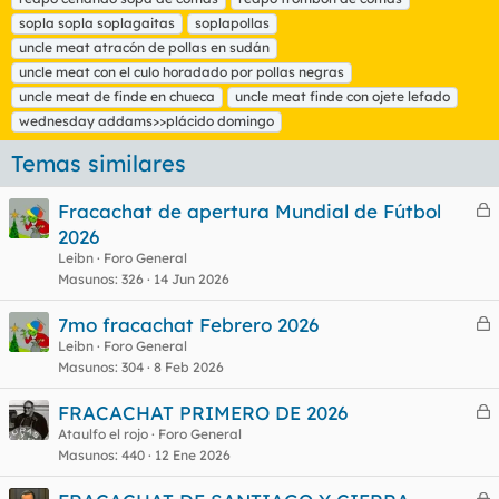
sopla sopla soplagaitas
soplapollas
uncle meat atracón de pollas en sudán
uncle meat con el culo horadado por pollas negras
uncle meat de finde en chueca
uncle meat finde con ojete lefado
wednesday addams>>plácido domingo
Temas similares
Fracachat de apertura Mundial de Fútbol
e
2026
r
Leibn
Foro General
r
Masunos
326
14 Jun 2026
7mo fracachat Febrero 2026
e
Leibn
Foro General
o
Masunos
304
8 Feb 2026
r
r
FRACACHAT PRIMERO DE 2026
e
Ataulfo el rojo
Foro General
Masunos
440
12 Ene 2026
r
o
r