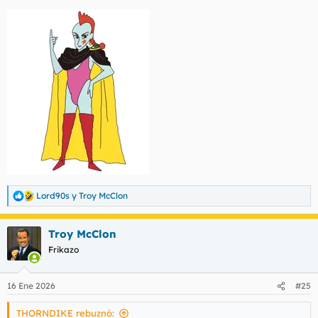
Lord90s
y
Troy McClon
R
e
a
Troy McClon
c
c
Frikazo
i
o
n
16 Ene 2026
#25
e
s
THORNDIKE rebuznó:
: