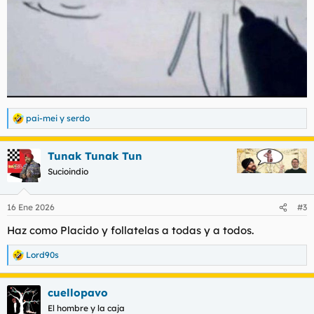
pai-mei
y
serdo
R
e
a
Tunak Tunak Tun
c
c
Sucioindio
i
o
n
16 Ene 2026
#3
e
s
Haz como Placido y follatelas a todas y a todos.
:
Lord90s
R
e
a
cuellopavo
c
c
El hombre y la caja