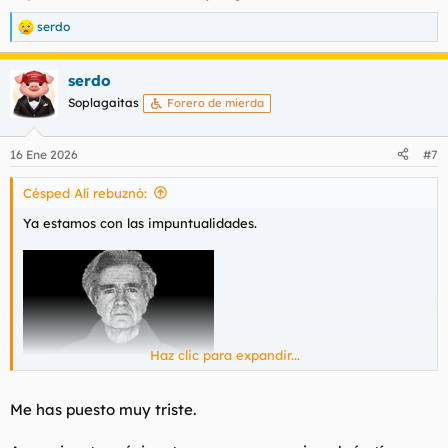
serdo
R
e
a
serdo
c
c
Soplagaitas
Forero de mierda
i
o
n
16 Ene 2026
#7
e
s
Césped Alí rebuznó:
:
Ya estamos con las impuntualidades.
Haz clic para expandir...
Me has puesto muy triste.