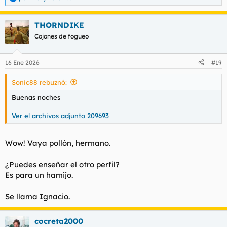
R
e
a
THORNDIKE
c
c
Cojones de fogueo
i
o
n
16 Ene 2026
#19
e
s
Sonic88 rebuznó:
:
Buenas noches
Ver el archivos adjunto 209693
Wow! Vaya pollón, hermano.
¿Puedes enseñar el otro perfil?
Es para un hamijo.
Se llama Ignacio.
cocreta2000