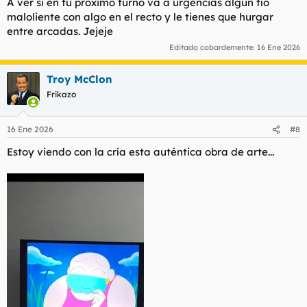
A ver si en tu próximo turno va a urgencias algún tío
El peor fracachat del año, y seguramente de la historia.
maloliente con algo en el recto y le tienes que hurgar
entre arcadas. Jejeje
Editado cobardemente:
16 Ene 2026
Troy McClon
Frikazo
16 Ene 2026
#8
Estoy viendo con la cría esta auténtica obra de arte...