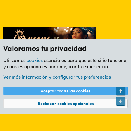
Valoramos tu privacidad
Utilizamos
cookies
esenciales para que este sitio funcione,
y cookies opcionales para mejorar tu experiencia.
Foro General
Ver más información y configurar tus preferencias
Cookies
PL OLDSTYLE AMARILLO
Cambiar fuente
Español (ES)
Arri
Aceptar todas las cookies
Contáctanos
Términos y reglas
Política de privacidad
Ayuda
R
Pie
S
Rechazar cookies opcionales
S
®
Community platform by XenForo
© 2010-2026 XenForo Ltd.