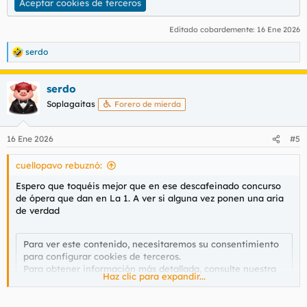
Aceptar cookies de terceros
Editado cobardemente:
16 Ene 2026
serdo
R
e
a
serdo
c
c
Soplagaitas
Forero de mierda
i
o
n
16 Ene 2026
#5
e
s
cuellopavo rebuznó:
:
Espero que toquéis mejor que en ese descafeinado concurso
de ópera que dan en La 1. A ver si alguna vez ponen una aria
de verdad
Para ver este contenido, necesitaremos su consentimiento
para configurar cookies de terceros.
Para obtener información más detallada, consulte nuestra
Haz clic para expandir...
página de cookies
.
Aceptar cookies de terceros