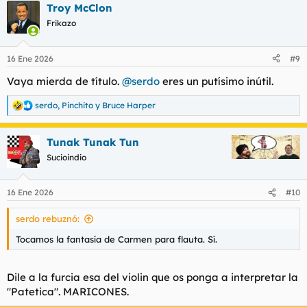
Troy McClon
c
c
Frikazo
i
o
n
16 Ene 2026
#9
e
s
Vaya mierda de título.
@serdo
eres un putísimo inútil.
:
serdo
,
Pinchito
y
Bruce Harper
R
e
a
Tunak Tunak Tun
c
c
Sucioindio
i
o
n
16 Ene 2026
#10
e
s
serdo rebuznó:
:
Tocamos la fantasía de Carmen para flauta. Sí.
Dile a la furcia esa del violin que os ponga a interpretar la
"Patetica". MARICONES.