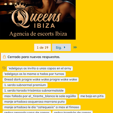
e
s
:
Último
1 de 19
Sig.
Cerrado para nuevas respuestas.
E
'edelgays os invita a unas copas en el arny
t
'edelgays os la mama a todos por turnos
i
0read dark progre woke woke progre woke woke
q
1. serdo subnormal premium
u
1. serdo tarado trisómico subnormaloide
e
t
max follado por el_tirante_blanco le sale agüilla
me bajo en pitis
a
monje ortodoxo asqueroso marrano puto
s
monje ortodoxo le dio "catequesis" a max el fimoso
redpo cenando sopa de comas
redpo trombón de comas