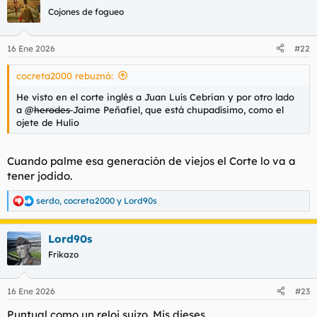
c
Cojones de fogueo
i
o
n
16 Ene 2026
#22
e
s
cocreta2000 rebuznó:
:
He visto en el corte inglés a Juan Luís Cebrian y por otro lado
a @
herodes
Jaime Peñafiel, que está chupadísimo, como el
ojete de Hulio
Cuando palme esa generación de viejos el Corte lo va a
tener jodido.
serdo
,
cocreta2000
y
Lord90s
R
e
a
Lord90s
c
c
Frikazo
i
o
n
16 Ene 2026
#23
e
s
Puntual como un reloj suizo. Mis dieses.