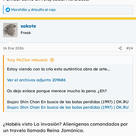
:
Morzhilla
y
Ataulfo el rojo
R
e
a
sakote
c
c
Freak
i
o
n
16 Ene 2026
#24
e
s
Troy McClon rebuznó:
:
Estoy viendo con la cría esta auténtica obra de arte...
Ver el archivos adjunto 209686
Os dejo enlace porque merece mucho la pena. ¿Eh?
Видео Shin Chan En busca de las bolas perdidas (1997) | OK.RU
Видео Shin Chan En busca de las bolas perdidas (1997) | OK.RU
¿Habéis visto La invasión? Alienígenas comandados por
un travelo llamado Reina Jamónica.