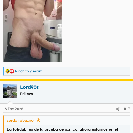
Pinchito
y
Asam
R
e
a
Lord90s
c
c
Frikazo
i
o
n
16 Ene 2026
#17
e
s
serdo rebuznó:
:
La fotidubi es de la prueba de sonido, ahora estamos en el