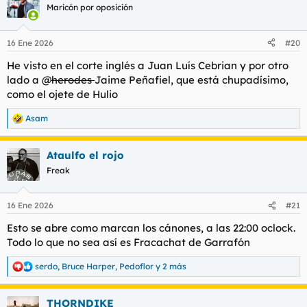
Maricón por oposición
16 Ene 2026
#20
He visto en el corte inglés a Juan Luís Cebrian y por otro
lado a @
herodes
Jaime Peñafiel, que está chupadísimo,
como el ojete de Hulio
Asam
R
e
a
Ataulfo el rojo
c
c
Freak
i
o
n
16 Ene 2026
#21
e
s
Esto se abre como marcan los cánones, a las 22:00 oclock.
:
Todo lo que no sea así es Fracachat de Garrafón
serdo
,
Bruce Harper
,
Pedoflor
y 2 más
R
e
a
THORNDIKE
c