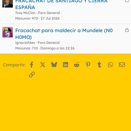
FRACACHAT DE SANTIAGO Y CIERRA
e
ESPAÑA
r
Troy McClon
Foro General
o
r
Masunos
970
27 Jul 2026
Fracachat para maldecir a Mundele (N0
e
H0MO)
o
r
ignaciofdez
Foro General
r
Masunos
710
Domingo a las 22:26
Facebook
X
Bluesky
LinkedIn
Reddit
Pinterest
Tumblr
WhatsA
Em
Compartir:
o
Enlace