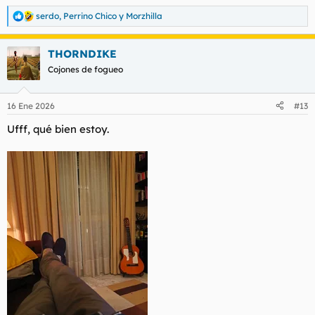
serdo
,
Perrino Chico
y
Morzhilla
R
e
a
THORNDIKE
c
c
Cojones de fogueo
i
o
n
16 Ene 2026
#13
e
s
Ufff, qué bien estoy.
: