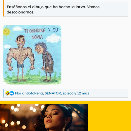
Enséñanos el dibujo que ha hecho la larva. Vamos
descojonarnos.
FlorianSotoPeña
,
SENATOR
,
spizoo
y 12 más
R
e
a
c
c
i
o
n