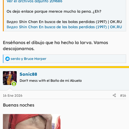
Ver el archivos adjunto 209686
Os dejo enlace porque merece mucho la pena. ¿Eh?
Видео Shin Chan En busca de las bolas perdidas (1997) | OK.RU
Видео Shin Chan En busca de las bolas perdidas (1997) | OK.RU
Enséñanos el dibujo que ha hecho la larva. Vamos
descojonarnos.
serdo
y
Bruce Harper
R
e
a
Sonic88
c
c
Don't mess with el Baño de mi Abuela
i
o
n
16 Ene 2026
#16
e
s
Buenas noches
: