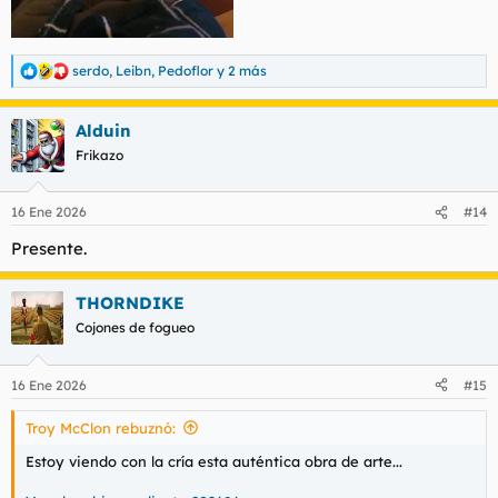
serdo
,
Leibn
,
Pedoflor
y 2 más
R
e
a
Alduin
c
c
Frikazo
i
o
n
16 Ene 2026
#14
e
s
Presente.
:
THORNDIKE
Cojones de fogueo
16 Ene 2026
#15
Troy McClon rebuznó:
Estoy viendo con la cría esta auténtica obra de arte...