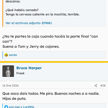
descanso.
¿Qué habéis cenado?
Tengo la cerveza caliente en la mochila, terrible.
Ver el archivos adjunto 209681
¿No te partes la caja cuando tocáis la parte final "can
can"?
Suena a Tom y Jerry de cojones.
serdo
R
e
a
Bruce Harper
c
c
Freak
i
o
n
16 Ene 2026
#18
e
s
Que asco dais todos. Me piro. Buenas noches a a nadie.
:
Hijos de puta.
pai-mei
y
Lord90s