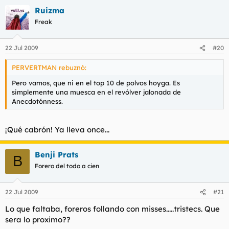
Ruizma
Freak
22 Jul 2009
#20
PERVERTMAN rebuznó:
Pero vamos, que ni en el top 10 de polvos hoyga. Es
simplemente una muesca en el revólver jalonada de
Anecdotónness.
¡Qué cabrón! Ya lleva once...
Benji Prats
B
Forero del todo a cien
22 Jul 2009
#21
Lo que faltaba, foreros follando con misses.....tristecs. Que
sera lo proximo??