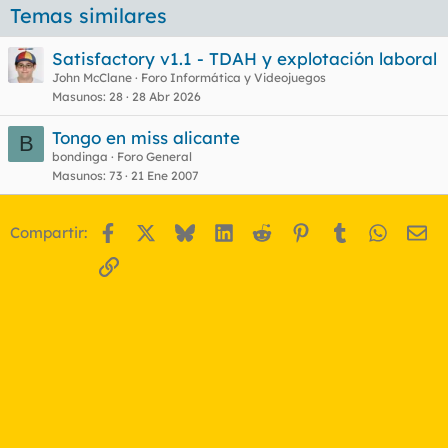
Temas similares
Satisfactory v1.1 - TDAH y explotación laboral
John McClane
Foro Informática y Videojuegos
Masunos
28
28 Abr 2026
Tongo en miss alicante
B
bondinga
Foro General
Masunos
73
21 Ene 2007
Facebook
X
Bluesky
LinkedIn
Reddit
Pinterest
Tumblr
WhatsA
Em
Compartir:
Enlace