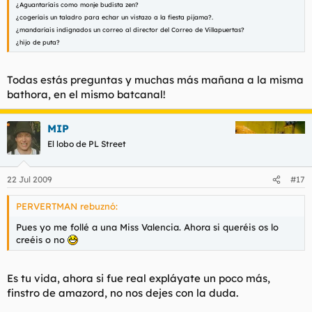
¿Aguantaríais como monje budista zen?
¿cogeríais un taladro para echar un vistazo a la fiesta pijama?.
¿mandaríais indignados un correo al director del Correo de Villapuertas?
¿hijo de puta?
Todas estás preguntas y muchas más mañana a la misma
bathora, en el mismo batcanal!
MIP
El lobo de PL Street
22 Jul 2009
#17
PERVERTMAN rebuznó:
Pues yo me follé a una Miss Valencia. Ahora si queréis os lo
creéis o no
Es tu vida, ahora si fue real expláyate un poco más,
finstro de amazord, no nos dejes con la duda.