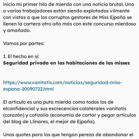
inicio mi primer hilo de mierda con una noticia brutal. Uno
l
i
o varios trabajadores están siendo explotados vilmente
t
o
e
con vistas a que los corruptos gestores de Miss Ejpaña se
m
llenen la cartera otro año más con este concurso mierdoso
a
y amañado.
Vamos por partes:
1. El hecho en sí:
Seguridad privada en las habitaciones de las misses
https://www.vanitatis.com/noticias/seguridad-miss-
espana-20090722.html
El artículo es una puta mierda como todos los de
elconfidencial y sus excrecencias colaterales vanitatis
(corazón) y cotizalia (economía de cortar y pegar artículos
del blog de Llinares, el mejor de Ejpaña).
Unos quotes para los que tengan pereza de abandonar el