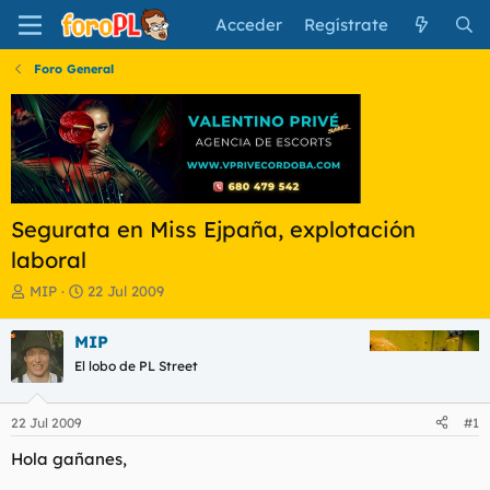
Acceder
Regístrate
Foro General
Segurata en Miss Ejpaña, explotación
laboral
I
F
MIP
22 Jul 2009
n
e
i
c
MIP
c
h
El lobo de PL Street
i
a
a
d
d
e
22 Jul 2009
#1
o
i
r
n
Hola gañanes,
d
i
e
c