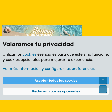
Valoramos tu privacidad
Utilizamos
cookies
esenciales para que este sitio funcione,
y cookies opcionales para mejorar tu experiencia.
Foro General
Ver más información y configurar tus preferencias
Cookies
PL OLDSTYLE AMARILLO
Cambiar fuente
Español (ES)
Arri
Aceptar todas las cookies
Contáctanos
Términos y reglas
Política de privacidad
Ayuda
R
Pie
S
Rechazar cookies opcionales
S
®
Community platform by XenForo
© 2010-2026 XenForo Ltd.