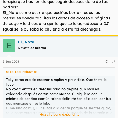
terapia que has tenido que seguir después de lo de tus
padres?
El_Nota se me ocurre que podrías borrar todos tus
mensajes donde facilitas los datos de acceso a páginas
de pago y le dices a la gente que se lo agradezca a DJ.
Igual se le quitaba la chulería a este follalechugas.
El_Nota
E
Novato de mierda
6 Sep 2005
#7
sexo-real rebuznó:
Tal y como era de esperar, simplón y previsible. Que triste lo
tuyo.
No voy a entrar en detalles para no dejarte aún más en
evidencia después de tus comentarios. Cualquiera con un
mínimo de sentido común sabría definirte tan sólo con leer tus
dos mensajes en este hilo.
Dime una cosa. ¿Tu insultas a la gente porque te sientes guay,
te la pone dura o simplemente es el resultado de la terapia que
Haz clic para expandir...
has tenido que seguir después de lo de tus padres?