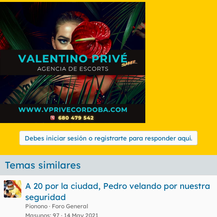
pone eso mismo de nick.
El chupapollas ese rebuznó:
Pero que se puede esperar de unas mentes tan simples... Si
fueran inteligentes se callarían para no hacer más el
ridículo dejando en evidencia su falta de conocimientos en
todos los campos.
Haz clic para expandir...
De nuevo te vuelves a definir perfectamente.
El chupapollas ese rebuznó:
Podrás imaginar las respuestas a este mensaje, insultos y
alusiones a mi madre.
Haz clic para expandir...
Debes iniciar sesión o registrarte para responder aquí.
HIJO DE PUTA
Tú lo pides:
Temas similares
A 20 por la ciudad, Pedro velando por nuestra
seguridad
Pionono
Foro General
Masunos
97
14 May 2021