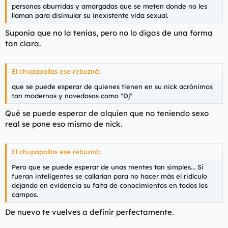
fíjate las respuestas que he obtenido (ninguna de Torbe):
personas aburridas y amargadas que se meten donde no les
llaman para disimular su inexistente vida sexual.
https://foropl.com/threads/38161/
Suponía que no la tenías, pero no lo digas de una forma
tu
tan clara.
Yo que
me aprovecharía de los fallos que encuentres o
incluso contaría como explotarlos, a ver si así espabila el
webmaster
aprendiz a
que le lleva la página a Torbe.
El chupapollas ese rebuznó:
Teniendo en cuenta la versión de phpbb que usa en el foro
hasta se le podría echar abajo el foro y así cerrarles la boca a
que se puede esperar de quienes tienen en su nick acrónimos
todos estos inmaduros que la abren cuando no tienen nada
tan modernos y novedosos como "Dj"
que decir.
Es una lástima ver cómo el foro se está convirtiendo día a día
Qué se puede esperar de alquien que no teniendo sexo
inberbes
en una convención de niñatos
que todavía no
real se pone eso mismo de nick.
tienen ni pelos en la polla. Aunque no tendría ningún efecto
web
convendría que se pusiera un aviso en la
recordando que
debido a su contenido sexual el acceso está limitado a
El chupapollas ese rebuznó:
mayores de edad.
Pero que se puede esperar de unas mentes tan simples... Si
Nos vemos...
fueran inteligentes se callarían para no hacer más el ridículo
dejando en evidencia su falta de conocimientos en todos los
campos.
De nuevo te vuelves a definir perfectamente.