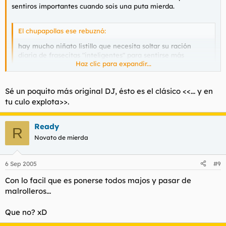
sentiros importantes cuando sois una puta mierda.
El chupapollas ese rebuznó:
hay mucho niñato listillo que necesita soltar su ración
diaria de frasecitas "inteligentes" para sentirse más
Haz clic para expandir...
machotes
Haz clic para expandir...
no distingues el género o que?
Sé un poquito más original DJ, ésto es el clásico <<... y en
tu culo explota>>.
El chupapollas ese rebuznó:
personas aburridas y amargadas que se meten donde no
Ready
R
les llaman para disimular su inexistente vida sexual.
Haz clic para expandir...
Novato de mierda
Suponía que no la tenías, pero no lo digas de una forma tan
clara.
6 Sep 2005
#9
El chupapollas ese rebuznó:
Con lo facil que es ponerse todos majos y pasar de
malrolleros...
que se puede esperar de quienes tienen en su nick
acrónimos tan modernos y novedosos como "Dj"
Haz clic para expandir...
Que no? xD
Qué se puede esperar de alquien que no teniendo sexo real se