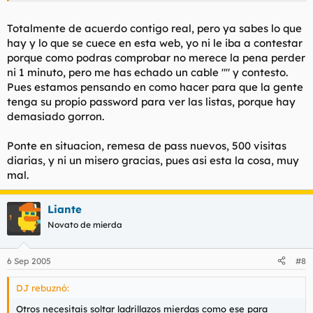
El_Nota se me ocurre que podrías borrar todos tus mensajes
donde facilitas los datos de acceso a páginas de pago y le
Totalmente de acuerdo contigo real, pero ya sabes lo que
dices a la gente que se lo agradezca a DJ. Igual se le quitaba
hay y lo que se cuece en esta web, yo ni le iba a contestar
la chulería a este follalechugas.
porque como podras comprobar no merece la pena perder
ni 1 minuto, pero me has echado un cable "" y contesto.
Pues estamos pensando en como hacer para que la gente
tenga su propio password para ver las listas, porque hay
demasiado gorron.
Ponte en situacion, remesa de pass nuevos, 500 visitas
diarias, y ni un misero gracias, pues asi esta la cosa, muy
mal.
Liante
Novato de mierda
6 Sep 2005
#8
DJ rebuznó:
Otros necesitais soltar ladrillazos mierdas como ese para