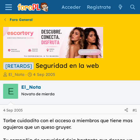
Acceder
Regístrate
Foro General
Seguridad en la web
[RETARDS]
I
F
El_Nota
4 Sep 2005
n
e
i
c
El_Nota
E
c
h
Novato de mierda
i
a
a
d
d
e
4 Sep 2005
#1
o
i
r
n
Torbe cuidadito con el acceso a miembros que tiene mas
d
i
agujeros que un queso gruyer.
e
c
l
i