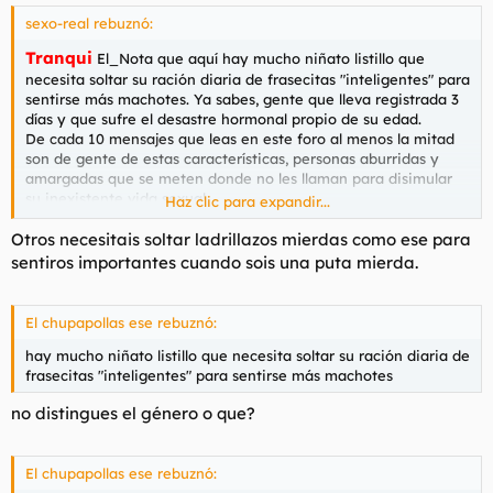
sexo-real rebuznó:
Tranqui
El_Nota que aquí hay mucho niñato listillo que
necesita soltar su ración diaria de frasecitas "inteligentes" para
sentirse más machotes. Ya sabes, gente que lleva registrada 3
días y que sufre el desastre hormonal propio de su edad.
De cada 10 mensajes que leas en este foro al menos la mitad
son de gente de estas características, personas aburridas y
amargadas que se meten donde no les llaman para disimular
su inexistente vida sexual.
Haz clic para expandir...
que
Pero
se puede esperar de quienes tienen en su nick
Otros necesitais soltar ladrillazos mierdas como ese para
acrónimos tan modernos y novedosos como "Dj", también
sentiros importantes cuando sois una puta mierda.
rien
tenemos a los típicos payasetes que le
las gracias de los
demás (los pobres no dan para más). Y por último tenemos a
autofirma
poster
los que meten en su
fotos suyas tamaño
El chupapollas ese rebuznó:
para potenciar su alter ego, o bien frases inteligentes con las
que pretenden hacer una representación irreal de su intelecto.
hay mucho niñato listillo que necesita soltar su ración diaria de
Podrás imaginar las respuestas a este mensaje, insultos y
frasecitas "inteligentes" para sentirse más machotes
alusiones a mi madre. Pero que se puede esperar de unas
mentes tan simples... Si fueran inteligentes se callarían para no
no distingues el género o que?
hacer más el ridículo dejando en evidencia su falta de
conocimientos en todos los campos. Entre otras cosas su
imposibilidad de escribir una sola frase sin faltas de ortografía.
El chupapollas ese rebuznó:
Yo hace unos días dejé un mensaje en el foro dirigido a Torbe y