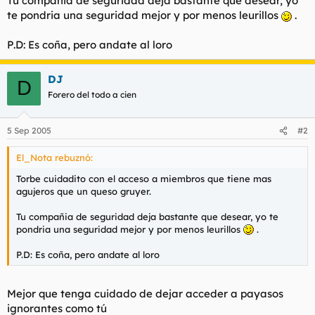
Tu compañia de seguridad deja bastante que desear, yo
t
o
te pondria una seguridad mejor y por menos leurillos
.
e
m
a
P.D: Es coña, pero andate al loro
DJ
D
Forero del todo a cien
5 Sep 2005
#2
El_Nota rebuznó:
Torbe cuidadito con el acceso a miembros que tiene mas
agujeros que un queso gruyer.
Tu compañia de seguridad deja bastante que desear, yo te
pondria una seguridad mejor y por menos leurillos
.
P.D: Es coña, pero andate al loro
Mejor que tenga cuidado de dejar acceder a payasos
ignorantes como tú