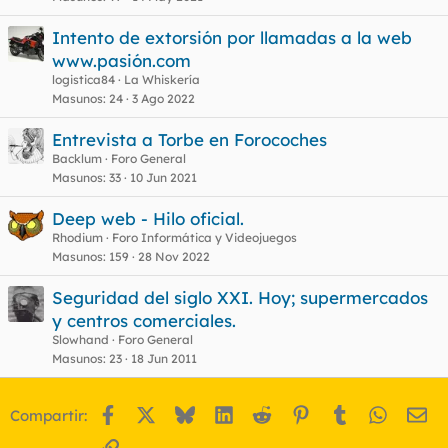
Intento de extorsión por llamadas a la web
www.pasión.com
logistica84
La Whiskería
Masunos
24
3 Ago 2022
Entrevista a Torbe en Forocoches
Backlum
Foro General
Masunos
33
10 Jun 2021
Deep web - Hilo oficial.
Rhodium
Foro Informática y Videojuegos
Masunos
159
28 Nov 2022
Seguridad del siglo XXI. Hoy; supermercados
y centros comerciales.
Slowhand
Foro General
Masunos
23
18 Jun 2011
Facebook
X
Bluesky
LinkedIn
Reddit
Pinterest
Tumblr
WhatsA
Em
Compartir:
Enlace