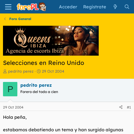
Acceder
Regístrate
Foro General
Selecciones en Reino Unido
I
F
pedrito perez
29 Oct 2004
n
e
i
c
pedrito perez
P
c
h
Forero del todo a cien
i
a
a
d
d
e
29 Oct 2004
#1
o
i
r
n
Hola peña,
d
i
e
c
estabamos debatiendo un tema y han surgido algunas
l
i