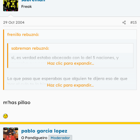
Freak
29 Oct 2004
#15
frenillo rebuznó:
sabreman rebuznó:
si, es verdad estaba obcecado con lo del 5 naciones, y
pensaba que eran 5.
Haz clic para expandir...
Lo que pasa que esperabas que alguien te dijera eso de que
'por el culo te la hinco'
Haz clic para expandir...
ya que te pone extremadamente cachondo, ¿verdad?
m'has pillao
pablo garcia lopez
O Pandigueiro
Moderador