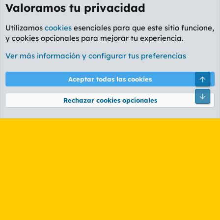
Valoramos tu privacidad
Utilizamos
cookies
esenciales para que este sitio funcione,
y cookies opcionales para mejorar tu experiencia.
Foro General
Ver más información y configurar tus preferencias
Cookies
PL OLDSTYLE AMARILLO
Cambiar fuente
Español (ES)
Arri
Aceptar todas las cookies
Contáctanos
Términos y reglas
Política de privacidad
Ayuda
R
Pie
S
Rechazar cookies opcionales
S
®
Community platform by XenForo
© 2010-2026 XenForo Ltd.