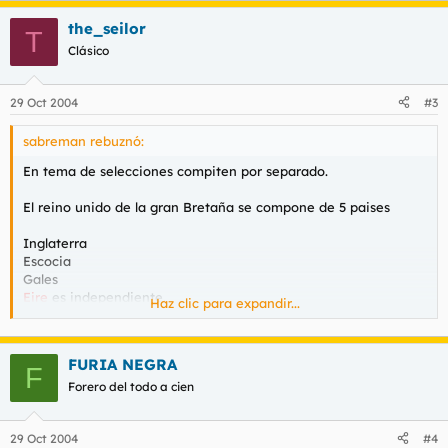
the_seilor
T
Clásico
29 Oct 2004
#3
sabreman rebuznó:
En tema de selecciones compiten por separado.
El reino unido de la gran Bretaña se compone de 5 paises
Inglaterra
Escocia
Gales
Eire
es independiente.
Haz clic para expandir...
Ulster
si estoy errando que alguien me corrija, si es tan amable.
FURIA NEGRA
F
Forero del todo a cien
29 Oct 2004
#4