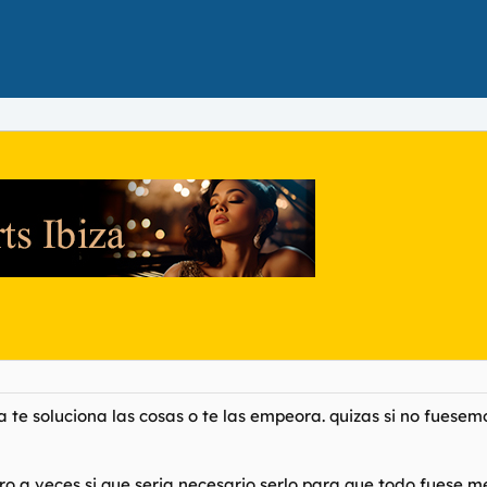
ta te soluciona las cosas o te las empeora. quizas si no fuese
 a veces si que seria necesario serlo para que todo fuese mej