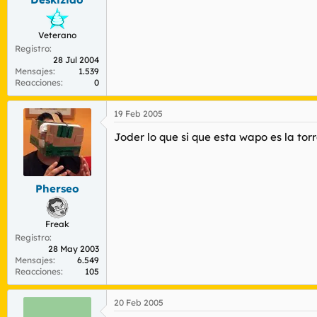
Veterano
Registro
28 Jul 2004
Mensajes
1.539
Reacciones
0
19 Feb 2005
Joder lo que si que esta wapo es la to
Pherseo
Freak
Registro
28 May 2003
Mensajes
6.549
Reacciones
105
20 Feb 2005