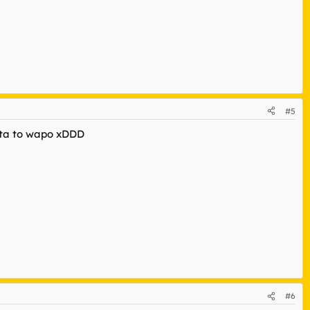
#5
e ta to wapo xDDD
#6