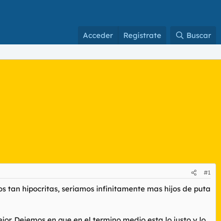
Acceder
Regístrate
Buscar
#1
mos tan hipocritas, seriamos infinitamente mas hijos de puta
or. Dejemos en que en el termino medio esta lo justo y lo