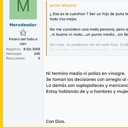
M
junior rebuznó:
¿ Esa es la cuestion ? Ser un hijo de puta 
todo iria mejor.
Merodeador
No me considero una mala persona, pero a 
, ni bueno ni malo....un punto medio , sin
Forero del todo a
cien
Sin mas , lo podemos ver en este foro. Cua
Registro
8 Dic 2003
dicen sobre muchos temas serios. Muchos d
Mensajes
240
real y cotidiana.
Reacciones
0
Este foro es un sub-mundo que nos ayuda 
Ni termino medio ni pollas en vinagre.
Se toman las decisiones con arreglo al
Saludos
Lo demás son soplapolleces y maricon
Estoy hablando de y a hombres y mujere
Con Dios.