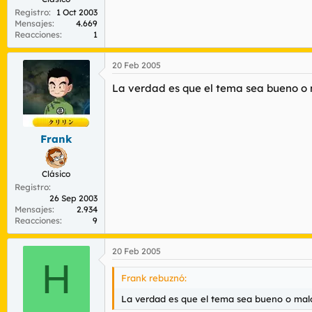
Registro
1 Oct 2003
Mensajes
4.669
Reacciones
1
20 Feb 2005
La verdad es que el tema sea bueno o m
Frank
Clásico
Registro
26 Sep 2003
Mensajes
2.934
Reacciones
9
20 Feb 2005
H
Frank rebuznó:
La verdad es que el tema sea bueno o malo