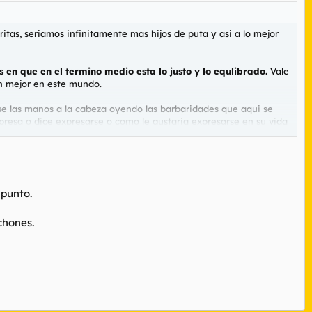
ritas, seriamos infinitamente mas hijos de puta y asi a lo mejor
 en que en el termino medio esta lo justo y lo equlibrado.
Vale
an mejor en este mundo.
ase las manos a la cabeza oyendo las barbaridades que aqui se
resa o dice expresarse o como le gustaria expresarse en su vida
 punto.
chones.