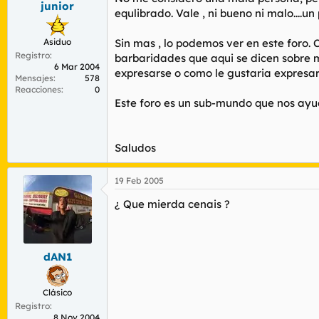
junior
r
n
equlibrado. Vale , ni bueno ni malo....
d
i
e
c
Asiduo
Sin mas , lo podemos ver en este foro.
l
i
Registro
t
o
barbaridades que aqui se dicen sobre m
6 Mar 2004
e
expresarse o como le gustaria expresars
Mensajes
578
m
Reacciones
0
a
Este foro es un sub-mundo que nos ayu
Saludos
19 Feb 2005
¿ Que mierda cenais ?
dAN1
Clásico
Registro
8 Nov 2004