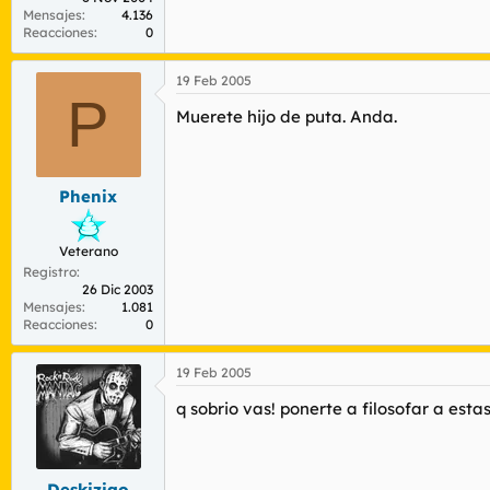
Mensajes
4.136
Reacciones
0
19 Feb 2005
P
Muerete hijo de puta. Anda.
Phenix
Veterano
Registro
26 Dic 2003
Mensajes
1.081
Reacciones
0
19 Feb 2005
q sobrio vas! ponerte a filosofar a esta
Deskiziao