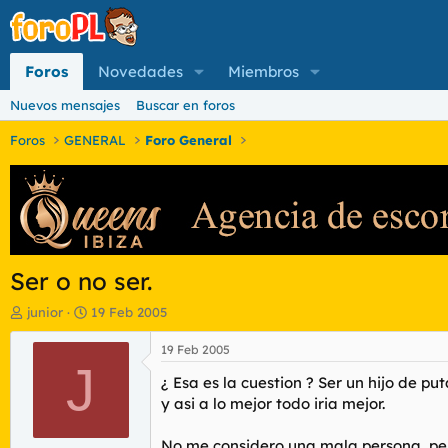
Foros
Novedades
Miembros
Nuevos mensajes
Buscar en foros
Foros
GENERAL
Foro General
Ser o no ser.
I
F
junior
19 Feb 2005
n
e
i
c
19 Feb 2005
c
J
h
¿ Esa es la cuestion ? Ser un hijo de pu
i
a
a
d
y asi a lo mejor todo iria mejor.
d
e
o
i
No me considero una mala persona, pero