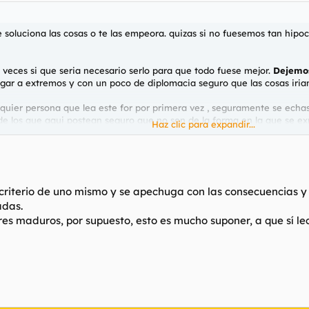
te soluciona las cosas o te las empeora. quizas si no fuesemos tan hipoc
veces si que seria necesario serlo para que todo fuese mejor.
Dejemos
 llegar a extremos y con un poco de diplomacia seguro que las cosas iri
lquier persona que lea este for por primera vez , seguramente se ech
e los que aqui postean seguro que no son de la forma en la que se exp
Haz clic para expandir...
aunque mas de uno lo niegue .
 criterio de uno mismo y se apechuga con las consecuencias y
adas.
s maduros, por supuesto, esto es mucho suponer, a que sí le