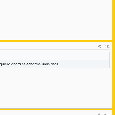
#11
quiero ahora es echarme unas risas.
#12