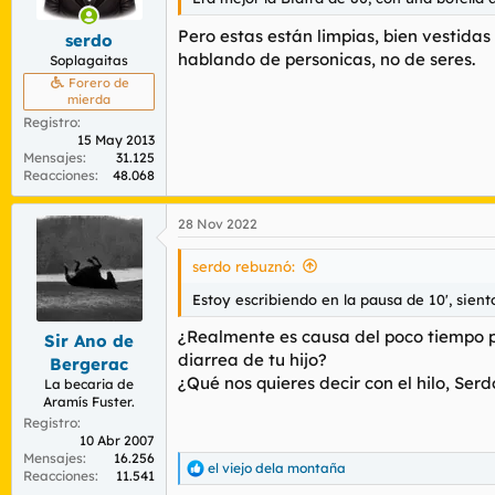
Pero estas están limpias, bien vestida
serdo
hablando de personicas, no de seres.
Soplagaitas
Forero de
mierda
Registro
15 May 2013
Mensajes
31.125
Reacciones
48.068
28 Nov 2022
serdo rebuznó:
Estoy escribiendo en la pausa de 10', sien
¿Realmente es causa del poco tiempo pa
Sir Ano de
diarrea de tu hijo?
Bergerac
¿Qué nos quieres decir con el hilo, Serd
La becaria de
Aramís Fuster.
Registro
10 Abr 2007
Mensajes
16.256
el viejo dela montaña
R
Reacciones
11.541
e