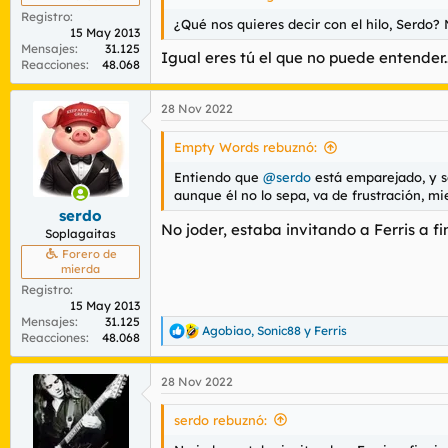
Registro
¿Qué nos quieres decir con el hilo, Serdo? 
15 May 2013
Mensajes
31.125
Igual eres tú el que no puede entender.
Reacciones
48.068
28 Nov 2022
Empty Words rebuznó:
Entiendo que
@serdo
está emparejado, y s
aunque él no lo sepa, va de frustración, mi
serdo
No joder, estaba invitando a Ferris a fi
Soplagaitas
Forero de
mierda
Registro
15 May 2013
Mensajes
31.125
Agobiao
,
Sonic88
y
Ferris
R
Reacciones
48.068
e
a
28 Nov 2022
c
c
i
serdo rebuznó:
o