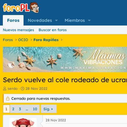
Foros
Novedades
Miembros
Nuevos mensajes
Buscar en foros
Foros
OCIO
Foro Rapiñas
Serdo vuelve al cole rodeado de ucra
I
F
serdo
28 Nov 2022
n
e
i
Cerrado para nuevas respuestas.
c
c
h
i
a
1
2
3
…
10
Sig.
a
d
d
e
28 Nov 2022
o
i