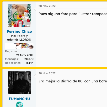
a
28 Nov 2022
c
c
Pues alguna foto para ilustrar tampoco
i
o
n
e
s
Perrino Chico
:
Mal Padre y
además LLORÓN
Registro
21 May 2009
Mensajes
28.870
Reacciones
8.144
28 Nov 2022
Era mejor la Biafra de 80; con una bot
FUMANCHU