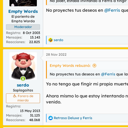
n
No joder, estaba invitando a Ferris a fingi
e
s
No proyectes tus deseos en
@Ferris
que
Empty Words
:
El pariento de
Empta Worda
Moderador
Registro
8 Oct 2003
Mensajes
15.143
serdo
R
Reacciones
22.825
e
a
28 Nov 2022
c
c
i
Empty Words rebuznó:
o
n
No proyectes tus deseos en
@Ferris
que las
e
s
Yo no tengo que fingir mi propia muerte 
serdo
:
Soplagaitas
Ahora mismo lo que estoy intentando n
Forero de
mierda
venido.
Registro
15 May 2013
Mensajes
31.125
Retraso Deluxe
y
Ferris
R
Reacciones
48.068
e