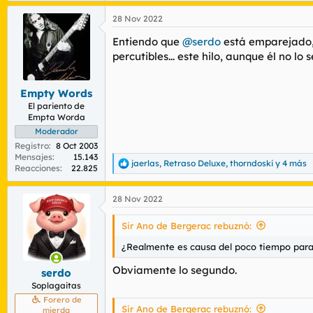
a
28 Nov 2022
c
c
Entiendo que
@serdo
está emparejado,
i
o
percutibles... este hilo, aunque él no lo
n
e
s
Empty Words
:
El pariento de
Empta Worda
Moderador
Registro
8 Oct 2003
Mensajes
15.143
jaerlas
,
Retraso Deluxe
,
thorndoski
y 4 más
R
Reacciones
22.825
e
a
28 Nov 2022
c
c
i
Sir Ano de Bergerac rebuznó:
o
n
¿Realmente es causa del poco tiempo para e
e
s
Obviamente lo segundo.
serdo
:
Soplagaitas
Forero de
Sir Ano de Bergerac rebuznó:
mierda