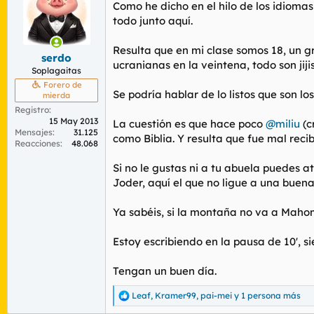
r
n
Como he dicho en el hilo de los idiomas
d
i
todo junto aquí.
e
c
l
i
Resulta que en mi clase somos 18, un gri
t
o
serdo
ucranianas en la veintena, todo son jiji
e
Soplagaitas
m
Forero de
a
Se podría hablar de lo listos que son 
mierda
Registro
15 May 2013
La cuestión es que hace poco
@miliu
(c
Mensajes
31.125
como Biblia. Y resulta que fue mal recib
Reacciones
48.068
Si no le gustas ni a tu abuela puedes a
Joder, aquí el que no ligue a una buen
Ya sabéis, si la montaña no va a Mah
Estoy escribiendo en la pausa de 10', 
Tengan un buen día.
Leaf
,
Kramer99
,
pai-mei
y 1 persona más
R
e