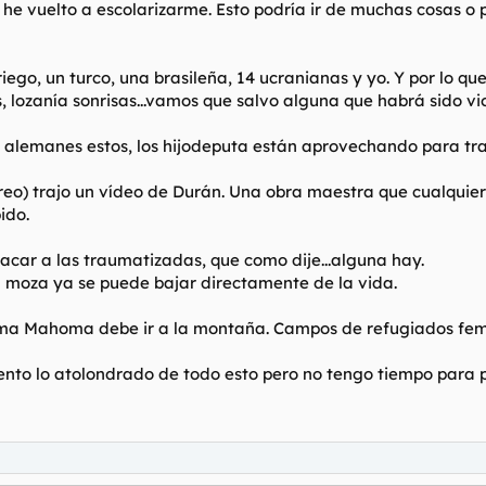
 he vuelto a escolarizarme. Esto podría ir de muchas cosas o 
ego, un turco, una brasileña, 14 ucranianas y yo. Y por lo que
s, lozanía sonrisas...vamos que salvo alguna que habrá sido vio
los alemanes estos, los hijodeputa están aprovechando para tr
reo) trajo un vídeo de Durán. Una obra maestra que cualquier
ido.
tacar a las traumatizadas, que como dije...alguna hay.
a moza ya se puede bajar directamente de la vida.
oma Mahoma debe ir a la montaña. Campos de refugiados feme
siento lo atolondrado de todo esto pero no tengo tiempo para 