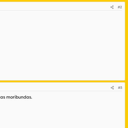
#2
#3
 las moribundas.