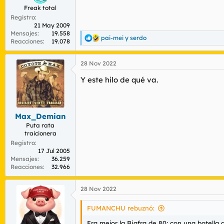
Freak total
Registro
21 May 2009
Mensajes
19.558
pai-mei
y
serdo
R
Reacciones
19.078
e
a
28 Nov 2022
c
c
Y este hilo de qué va.
i
o
n
e
s
Max_Demian
:
Puta rata
traicionera
Registro
17 Jul 2005
Mensajes
36.259
Reacciones
32.966
28 Nov 2022
FUMANCHU rebuznó:
Era mejor la Biafra de 80; con una botella