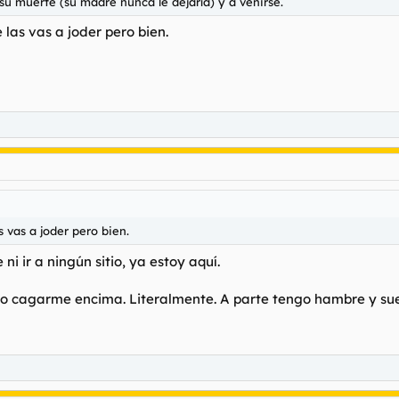
r su muerte (su madre nunca le dejaría) y a venirse.
 las vas a joder pero bien.
 vas a joder pero bien.
ni ir a ningún sitio, ya estoy aquí.
o cagarme encima. Literalmente. A parte tengo hambre y sue