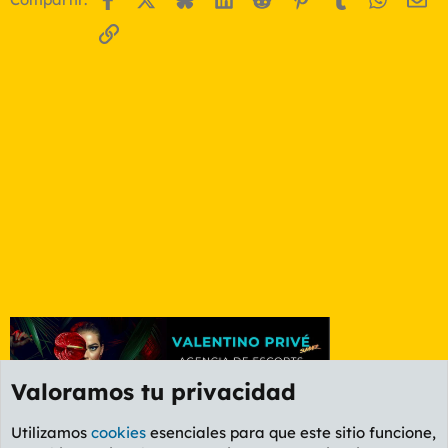
Enlace
Valoramos tu privacidad
Utilizamos
cookies
esenciales para que este sitio funcione,