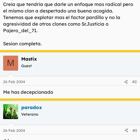
Creia que tendria que darle un enfoque mas radical pero
l
i
el mismo clon a despertado una buena acogida.
t
o
e
Tenemos que explotar mas el factor pardillo y no la
m
agresividad de otros clones como Sr.Justicia o
a
Pajero_del_71.
Sesion completa.
Mastix
M
Guest
26 Feb 2004
#2
Me has decepcionado
paradox
Veterano
26 Feb 2004
#3