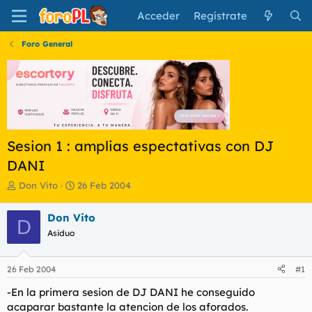
Acceder
Regístrate
Foro General
Sesion 1 : amplias espectativas con DJ
DANI
I
F
Don Vito
26 Feb 2004
n
e
i
c
Don Vito
D
c
h
Asiduo
i
a
a
d
d
e
26 Feb 2004
#1
o
i
r
n
-En la primera sesion de DJ DANI he conseguido
d
i
acaparar bastante la atencion de los aforados.
e
c