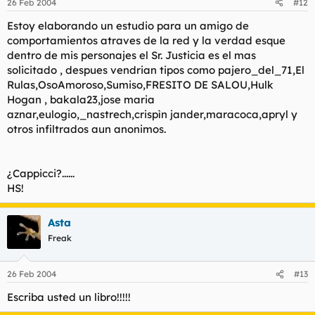
26 Feb 2004
#12
Estoy elaborando un estudio para un amigo de
comportamientos atraves de la red y la verdad esque
dentro de mis personajes el Sr. Justicia es el mas
solicitado , despues vendrian tipos como pajero_del_71,El
Rulas,OsoAmoroso,Sumiso,FRESITO DE SALOU,Hulk
Hogan , bakala23,jose maria
aznar,eulogio,_nastrech,crispìn jander,maracoca,apryl y
otros infiltrados aun anonimos.
¿Cappicci?......
HS!
Asta
Freak
26 Feb 2004
#13
Escriba usted un libro!!!!!