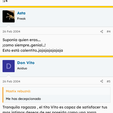
:14
Asta
Freak
26 Feb 2004
#4
Suponía quien eras....
¡como siempre..genial...!
Esto está calentito..jajajajajajaja
Don Vito
D
Asiduo
26 Feb 2004
#5
Mastix rebuznó:
Me has decepcionado
Tranquila ragazza , el tito Vito es capaz de satisfacer tus
mas intimos deseos de ser poseida como una zorra