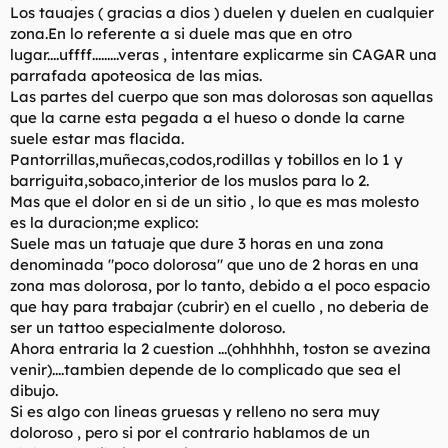
Los tauajes ( gracias a dios ) duelen y duelen en cualquier
zona.En lo referente a si duele mas que en otro
lugar....uffff.........veras , intentare explicarme sin CAGAR una
parrafada apoteosica de las mias.
Las partes del cuerpo que son mas dolorosas son aquellas
que la carne esta pegada a el hueso o donde la carne
suele estar mas flacida.
Pantorrillas,muñecas,codos,rodillas y tobillos en lo 1 y
barriguita,sobaco,interior de los muslos para lo 2.
Mas que el dolor en si de un sitio , lo que es mas molesto
es la duracion;me explico:
Suele mas un tatuaje que dure 3 horas en una zona
denominada "poco dolorosa" que uno de 2 horas en una
zona mas dolorosa, por lo tanto, debido a el poco espacio
que hay para trabajar (cubrir) en el cuello , no deberia de
ser un tattoo especialmente doloroso.
Ahora entraria la 2 cuestion ...(ohhhhhh, toston se avezina
venir)....tambien depende de lo complicado que sea el
dibujo.
Si es algo con lineas gruesas y relleno no sera muy
doloroso , pero si por el contrario hablamos de un