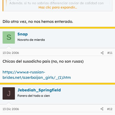
Además. si tu no sabrias diferenciar caviar de calidad con
Haz clic para expandir...
huevas de abadejo.
No lo veo lógico
Haz clic para expandir...
Dilo otra vez, no nos hemos enterado.
Billete a Baku 530 euros+Hotel 3*** 800 euros, pero el salario
Snap
mensual de alli son 50 euros al mes,lo que significa que los
S
precios son bajisimos (comer en un mc donalds cuesta poco
Novato de mierda
mas de 3 euros el big mac menu) y en un restaurante bueno 2
personas pueden comer por 8 euros aperitivos+1er plato+2
plato+postre, alli con 100 euros en la cartera eres el rey del cha
13 Dic 2006
#11
cha cha
Chicas del susodicho pais (no, no son rusas)
https://www.e-russian-
brides.net/azerbaijan_girls/_(1).htm
Jebediah_Springfield
J
Forero del todo a cien
13 Dic 2006
#12