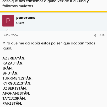
caso que nos cansemos alguna vez de ir a Cuba y
follarnos mulatas.
panorama
P
Guest
14 Dic 2006
#18
Mira que me da rabia estos paisen que acaban todos
igual.
AZERBAY
ÁN.
KAZAJT
ÁN.
IR
ÁN.
BHUT
ÁN.
TURKMENIST
ÁN.
KYRGUIZIST
ÁN.
UZBEKIST
ÁN.
AFGHANIST
ÁN.
TAYIJISK
ÁN.
PAKIST
ÁN.