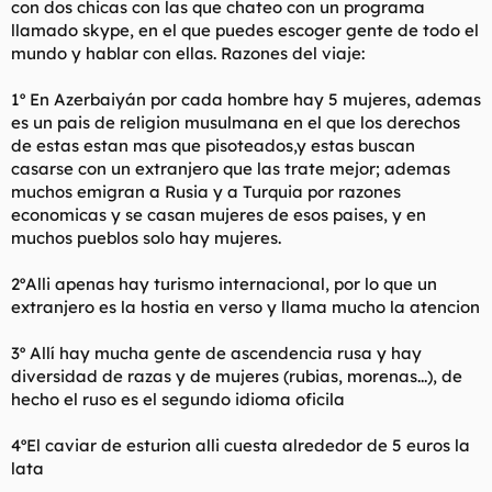
con dos chicas con las que chateo con un programa
t
o
e
llamado skype, en el que puedes escoger gente de todo el
m
mundo y hablar con ellas. Razones del viaje:
a
1º En Azerbaiyán por cada hombre hay 5 mujeres, ademas
es un pais de religion musulmana en el que los derechos
de estas estan mas que pisoteados,y estas buscan
casarse con un extranjero que las trate mejor; ademas
muchos emigran a Rusia y a Turquia por razones
economicas y se casan mujeres de esos paises, y en
muchos pueblos solo hay mujeres.
2ºAlli apenas hay turismo internacional, por lo que un
extranjero es la hostia en verso y llama mucho la atencion
3º Allí hay mucha gente de ascendencia rusa y hay
diversidad de razas y de mujeres (rubias, morenas...), de
hecho el ruso es el segundo idioma oficila
4ºEl caviar de esturion alli cuesta alrededor de 5 euros la
lata