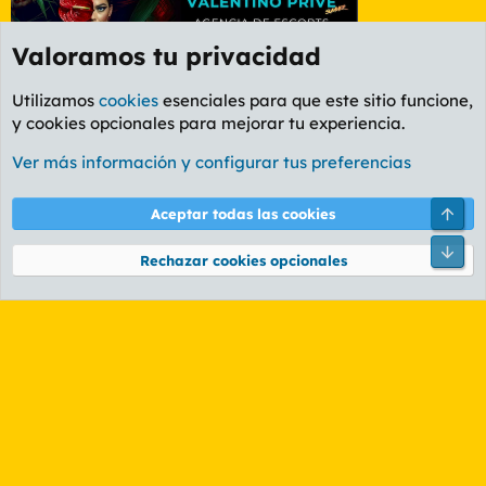
Valoramos tu privacidad
Utilizamos
cookies
esenciales para que este sitio funcione,
y cookies opcionales para mejorar tu experiencia.
Foro Rapiñas
Ver más información y configurar tus preferencias
Cookies
PL OLDSTYLE AMARILLO
Cambiar fuente
Español (ES)
Arri
Aceptar todas las cookies
Contáctanos
Términos y reglas
Política de privacidad
Ayuda
R
Pie
S
Rechazar cookies opcionales
S
®
Community platform by XenForo
© 2010-2026 XenForo Ltd.