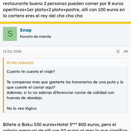
restaurante bueno 2 personas pueden comer por 8 euros
aperitivos+1er plato+2 plato+postre, alli con 100 euros en
la cartera eres el rey del cha cha cha
Snap
S
Novato de mierda
13 Dic 2006
#8
Dr.No rebuznó:
Cuanto te cuesta el viaje?
Te compensa mas que gastarte los honorarios de una puta y lo
que cueste el caviar aquí?
Además. si tu no sabrias diferenciar caviar de calidad con
huevas de abadejo.
No lo veo lógico
Billete a Baku 530 euros+Hotel 3*** 800 euros, pero el
salario mensual de alli son 50 euros al mes,lo que significa