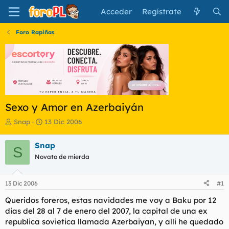
Acceder
Regístrate
Foro Rapiñas
Sexo y Amor en Azerbaiyán
I
F
Snap
13 Dic 2006
n
e
i
c
Snap
S
c
h
Novato de mierda
i
a
a
d
d
e
13 Dic 2006
#1
o
i
r
n
Queridos foreros, estas navidades me voy a Baku por 12
d
i
dias del 28 al 7 de enero del 2007, la capital de una ex
e
c
republica sovietica llamada Azerbaiyan, y alli he quedado
l
i