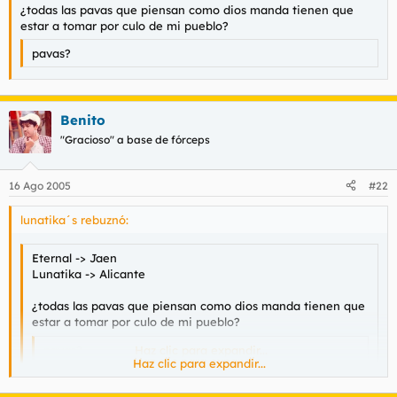
¿todas las pavas que piensan como dios manda tienen que
estar a tomar por culo de mi pueblo?
pavas?
Benito
"Gracioso" a base de fórceps
16 Ago 2005
#22
lunatika´s rebuznó:
Eternal -> Jaen
Lunatika -> Alicante
¿todas las pavas que piensan como dios manda tienen que
estar a tomar por culo de mi pueblo?
pavas?
Haz clic para expandir...
Haz clic para expandir...
Haz clic para expandir...