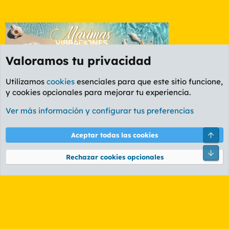
Valoramos tu privacidad
Utilizamos
cookies
esenciales para que este sitio funcione,
y cookies opcionales para mejorar tu experiencia.
Foro General
Ver más información y configurar tus preferencias
Cookies
PL OLDSTYLE AMARILLO
Cambiar fuente
Español (ES)
Arri
Aceptar todas las cookies
Contáctanos
Términos y reglas
Política de privacidad
Ayuda
R
Pie
S
Rechazar cookies opcionales
S
®
Community platform by XenForo
© 2010-2026 XenForo Ltd.