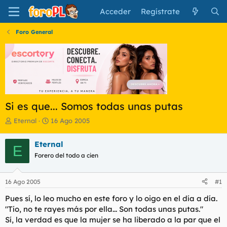
Acceder
Regístrate
Foro General
Si es que... Somos todas unas putas
I
F
Eternal
16 Ago 2005
n
e
i
c
Eternal
E
c
h
Forero del todo a cien
i
a
a
d
d
e
16 Ago 2005
#1
o
i
r
n
Pues sí, lo leo mucho en este foro y lo oigo en el día a día.
d
i
"Tío, no te rayes más por ella... Son todas unas putas."
e
c
Sí, la verdad es que la mujer se ha liberado a la par que el
l
i