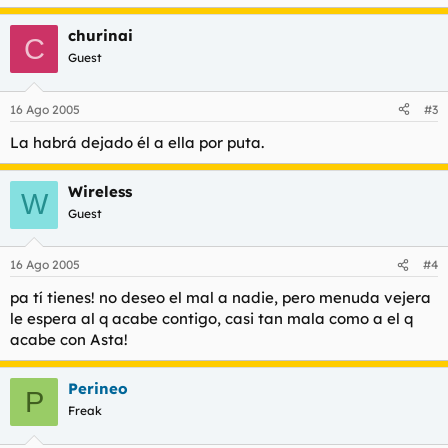
churinai
C
Guest
16 Ago 2005
#3
La habrá dejado él a ella por puta.
Wireless
W
Guest
16 Ago 2005
#4
pa tí tienes! no deseo el mal a nadie, pero menuda vejera
le espera al q acabe contigo, casi tan mala como a el q
acabe con Asta!
Perineo
P
Freak