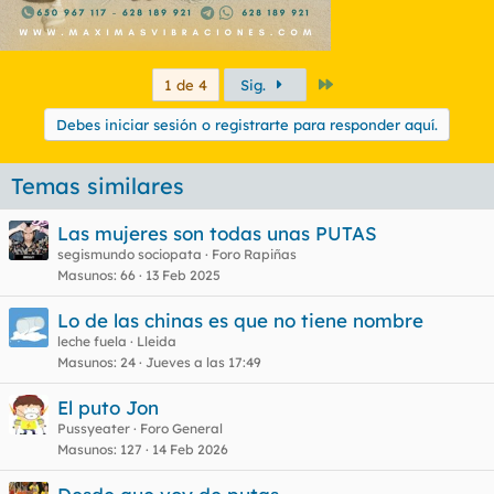
Último
1 de 4
Sig.
Debes iniciar sesión o registrarte para responder aquí.
Temas similares
Las mujeres son todas unas PUTAS
segismundo sociopata
Foro Rapiñas
Masunos
66
13 Feb 2025
Lo de las chinas es que no tiene nombre
leche fuela
Lleida
Masunos
24
Jueves a las 17:49
El puto Jon
Pussyeater
Foro General
Masunos
127
14 Feb 2026