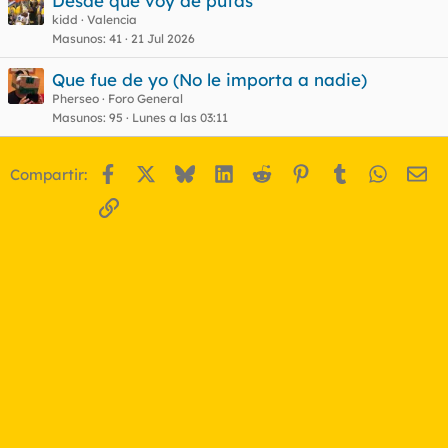
Desde que voy de putas
kidd
Valencia
Masunos
41
21 Jul 2026
Que fue de yo (No le importa a nadie)
Pherseo
Foro General
Masunos
95
Lunes a las 03:11
Facebook
X
Bluesky
LinkedIn
Reddit
Pinterest
Tumblr
WhatsA
Em
Compartir:
Enlace