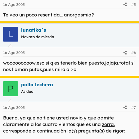
16 Ago 2005
#5
Te veo un poco resentida... anorgasmia?
lunatika´s
L
Novato de mierda
16 Ago 2005
#6
wooooooooow,eso si q es tenerlo bien puesto,jajaja.total si
nos llaman putas,pues mira.a :-o
polla lechera
P
Asiduo
16 Ago 2005
#7
Bueno, ya que no tiene usted novio y que admite
claramente a los cuatro vientos que es una
zorra
,
corresponde a continuación la(s) pregunta(s) de rigor: