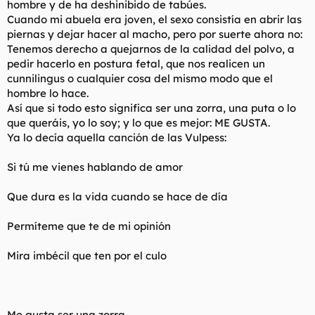
hombre y de ha deshinibido de tabúes.
t
o
e
Cuando mi abuela era joven, el sexo consistía en abrir las
m
piernas y
dejar hacer al macho
, pero por suerte ahora no:
a
Tenemos derecho a quejarnos de la calidad del polvo, a
pedir hacerlo en postura fetal, que nos realicen un
cunnilingus o cualquier cosa del mismo modo que el
hombre lo hace.
Así que si todo esto significa ser una zorra, una puta o lo
que queráis, yo lo soy; y lo que es mejor: ME GUSTA.
Ya lo decía aquella canción de las Vulpess:
Si tú me vienes hablando de amor
Que dura es la vida cuando se hace de día
Permíteme que te de mi opinión
Mira imbécil que ten por el culo
Me gusta ser una zorra