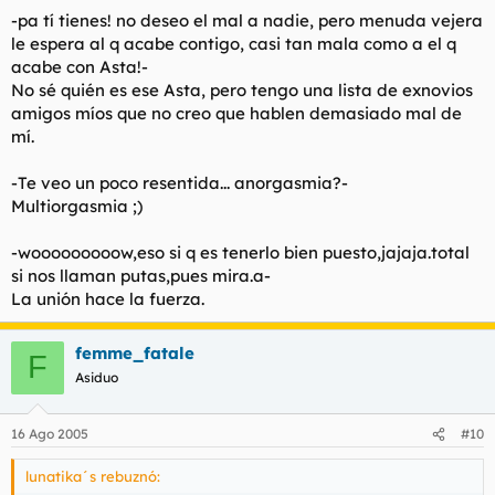
-pa tí tienes! no deseo el mal a nadie, pero menuda vejera
le espera al q acabe contigo, casi tan mala como a el q
acabe con Asta!-
No sé quién es ese Asta, pero tengo una lista de exnovios
amigos míos que no creo que hablen demasiado mal de
mí.
-Te veo un poco resentida... anorgasmia?-
Multiorgasmia ;)
-wooooooooow,eso si q es tenerlo bien puesto,jajaja.total
si nos llaman putas,pues mira.a-
La unión hace la fuerza.
femme_fatale
F
Asiduo
16 Ago 2005
#10
lunatika´s rebuznó: