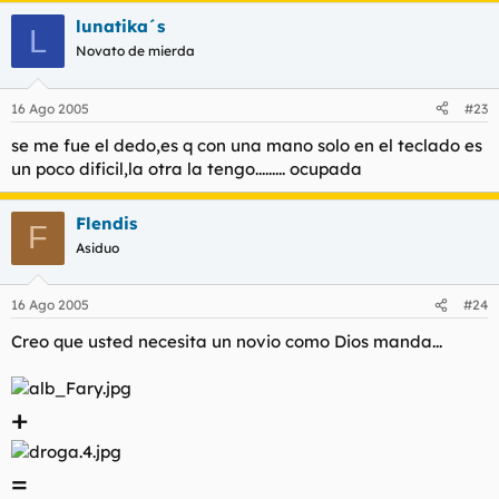
es una compleja metafora sobre ti misma o se te ha ido el
lunatika´s
"dedo" al quotear?
L
Novato de mierda
16 Ago 2005
#23
se me fue el dedo,es q con una mano solo en el teclado es
un poco dificil,la otra la tengo......... ocupada
Flendis
F
Asiduo
16 Ago 2005
#24
Creo que usted necesita un novio como Dios manda...
+
=