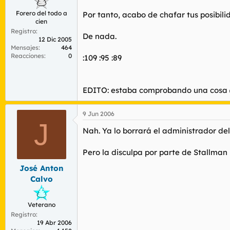
Forero del todo a
Por tanto, acabo de chafar tus posibil
cien
Registro
De nada.
12 Dic 2005
Mensajes
464
Reacciones
0
:109 :95 :89
EDITO: estaba comprobando una cosa
9 Jun 2006
J
Nah. Ya lo borrará el administrador del 
Pero la disculpa por parte de Stallman
José Anton
Calvo
Veterano
Registro
19 Abr 2006