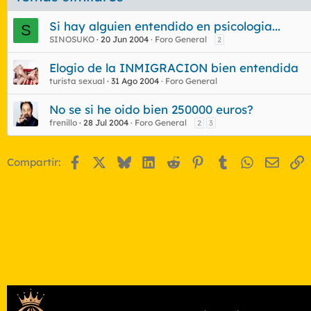
Si hay alguien entendido en psicologia...
S
SINOSUKO
20 Jun 2004
Foro General
2
Elogio de la INMIGRACION bien entendida
turista sexual
31 Ago 2004
Foro General
No se si he oido bien 250000 euros?
frenillo
28 Jul 2004
Foro General
2
3
Facebook
X
Bluesky
LinkedIn
Reddit
Pinterest
Tumblr
WhatsApp
Email
E
Compartir: