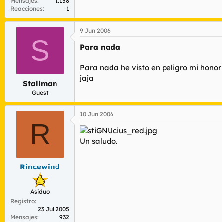
Mensajes
1.158
Reacciones
1
9 Jun 2006
S
Para nada
Para nada he visto en peligro mi honor 
jaja
Stallman
Guest
10 Jun 2006
R
Un saludo.
Rincewind
Asiduo
Registro
23 Jul 2005
Mensajes
932