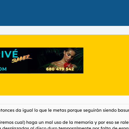
ntonces da igual lo que le metas porque seguirán siendo basur
iremos cual) haga un mal uso de la memoria y por eso se rale
ma desplazadas al disco duro temporalmente por falta de esp