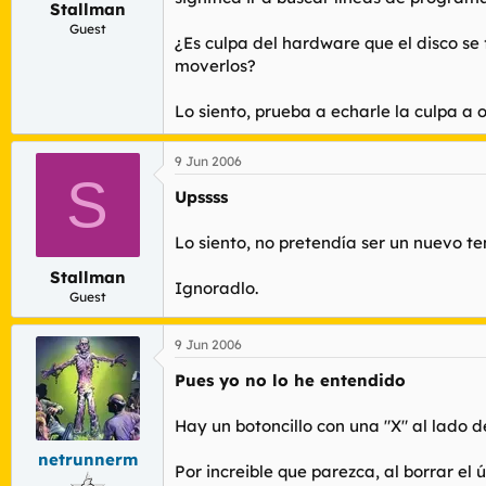
Stallman
r
n
d
i
Guest
¿Es culpa del hardware que el disco se 
e
c
moverlos?
l
i
t
o
e
Lo siento, prueba a echarle la culpa a 
m
a
9 Jun 2006
S
Upssss
Lo siento, no pretendía ser un nuevo t
Stallman
Ignoradlo.
Guest
9 Jun 2006
Pues yo no lo he entendido
Hay un botoncillo con una "X" al lado d
netrunnerm
Por increible que parezca, al borrar el ú