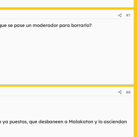
#7
a que se pase un moderador para borrarlo?
#8
. o ya puestos, que desbaneen a Malakaton y lo asciendan