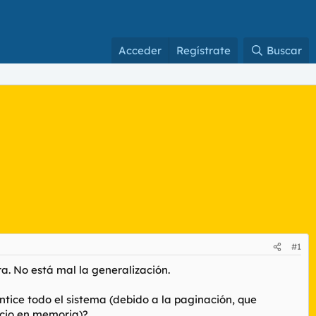
Acceder
Regístrate
Buscar
#1
a. No está mal la generalización.
ntice todo el sistema (debido a la paginación, que
acio en memoria)?