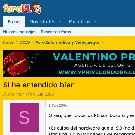
Foros
Novedades
Miembros
Nuevos mensajes
Buscar en foros
Foros
OCIO
Foro Informática y Videojuegos
Si he entendido bien
I
F
Stallman
9 Jun 2006
n
e
i
c
9 Jun 2006
c
S
h
O sea, que todos los PC son basura y e
i
a
a
d
d
e
¿Es culpa del hardware que el SO (no d
o
i
significa ir a buscar líneas de progra