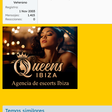
Veterano
Registro
1 Nov 2003
Mensajes
1.415
Reacciones
0
Temas similares