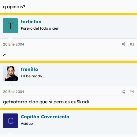
q opinais?
torbefan
T
Forero del todo a cien
20 Ene 2004
#3
.-
frenillo
I'll be ready...
20 Ene 2004
#4
getxotarra clao que si pero es euSkadi
Capitán Cavernicola
C
Asiduo