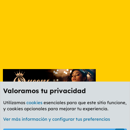
Valoramos tu privacidad
Utilizamos
cookies
esenciales para que este sitio funcione,
y cookies opcionales para mejorar tu experiencia.
Foro General
Ver más información y configurar tus preferencias
Cookies
PL OLDSTYLE AMARILLO
Cambiar fuente
Español (ES)