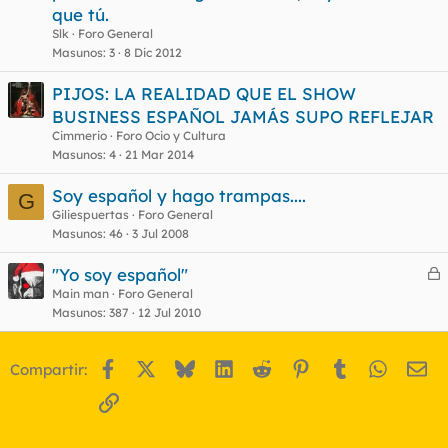
r
que tú.
r
Slk
Foro General
Masunos
3
8 Dic 2012
PIJOS: LA REALIDAD QUE EL SHOW
o
BUSINESS ESPAÑOL JAMÁS SUPO REFLEJAR
Cimmerio
Foro Ocio y Cultura
Masunos
4
21 Mar 2014
Soy español y hago trampas....
G
Giliespuertas
Foro General
Masunos
46
3 Jul 2008
"Yo soy español"
e
Main man
Foro General
Masunos
387
12 Jul 2010
r
r
Facebook
X
Bluesky
LinkedIn
Reddit
Pinterest
Tumblr
WhatsA
Em
Compartir:
o
Enlace