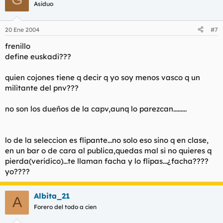
Asiduo
20 Ene 2004
#7
frenillo
define euskadi???
quien cojones tiene q decir q yo soy menos vasco q un
militante del pnv???
no son los dueños de la capv,aunq lo parezcan.........
lo de la seleccion es flipante...no solo eso sino q en clase,
en un bar o de cara al publica,quedas mal si no quieres q
pierda(veridico)...te llaman facha y lo flipas...¿facha????
yo????
Albita_21
A
Forero del todo a cien