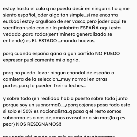
t
o
e
estoy hasta el culo q no pueda decir en ningun sitio q me
m
siento español,joder algo tan simple...si me encanta
a
euzkadi estoy orgulloso de ser vasco,pero joder aqui te
sacrifican solo con oir la palabrita ESPAÑA aqui esta
vedado ,para todos(sentimineto generalizado se
entiende) es EL ESTADO ...manda huevos.
porq cuando españa gana algun partido NO PUEDO
expresar publicamente mi alegria.
porq no puedo llevar ningun chandal de españa o
camiseta de la seleccion...muy normal en otras
partes,porq te pueden freir a leches...
y sobre todo (en realidad había puesto sobre todo junto
porque soy un subnormal).....¿porq cojones pasa todo esto
si solo el 50% es nacionalista..q pasa q el resto somos
subnormales o nos dejamos avasallar o sin mas(lo q es
peor) NOS RESIGNAMOS!!
pos nada ahí queda eso,solo queria desahogarme.........