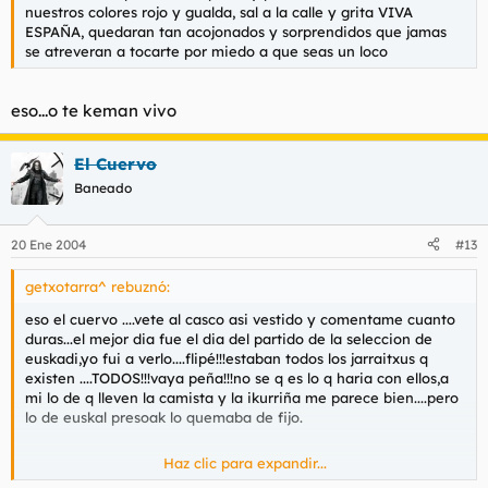
nuestros colores rojo y gualda, sal a la calle y grita VIVA
ESPAÑA, quedaran tan acojonados y sorprendidos que jamas
se atreveran a tocarte por miedo a que seas un loco
eso...o te keman vivo
El Cuervo
Baneado
20 Ene 2004
#13
getxotarra^ rebuznó:
eso el cuervo ....vete al casco asi vestido y comentame cuanto
duras...el mejor dia fue el dia del partido de la seleccion de
euskadi,yo fui a verlo....flipé!!!estaban todos los jarraitxus q
existen ....TODOS!!!vaya peña!!!no se q es lo q haria con ellos,a
mi lo de q lleven la camista y la ikurriña me parece bien....pero
lo de euskal presoak lo quemaba de fijo.
Haz clic para expandir...
agur