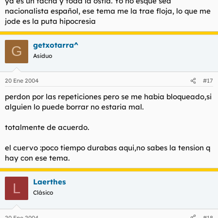
ya es un facha y toda la ostia. Yo no esque sea
nacionalista español, ese tema me la trae floja, lo que me
jode es la puta hipocresia
getxotarra^
G
Asiduo
20 Ene 2004
#17
perdon por las repeticiones pero se me habia bloqueado,si
alguien lo puede borrar no estaria mal.
totalmente de acuerdo.
el cuervo :poco tiempo durabas aqui,no sabes la tension q
hay con ese tema.
Laerthes
L
Clásico
20 Ene 2004
#18