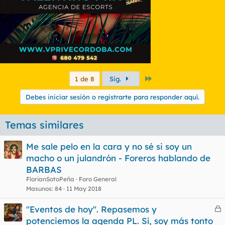
Último
1 de 8
Sig.
Debes iniciar sesión o registrarte para responder aquí.
Temas similares
Me sale pelo en la cara y no sé si soy un
macho o un julandrón - Foreros hablando de
BARBAS
FlorianSotoPeña
Foro General
Masunos
84
11 May 2018
"Eventos de hoy". Repasemos y
e
potenciemos la agenda PL. Sí, soy más tonto