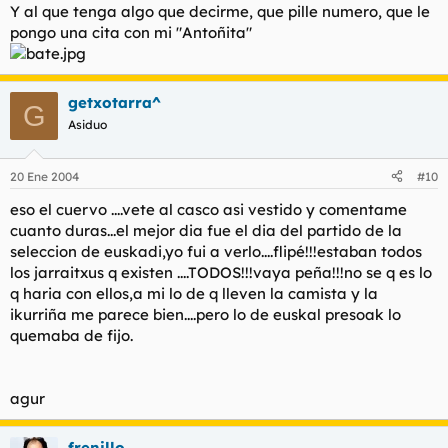
Y al que tenga algo que decirme, que pille numero, que le
pongo una cita con mi "Antoñita"
getxotarra^
G
Asiduo
20 Ene 2004
#10
eso el cuervo ....vete al casco asi vestido y comentame
cuanto duras...el mejor dia fue el dia del partido de la
seleccion de euskadi,yo fui a verlo....flipé!!!estaban todos
los jarraitxus q existen ....TODOS!!!vaya peña!!!no se q es lo
q haria con ellos,a mi lo de q lleven la camista y la
ikurriña me parece bien....pero lo de euskal presoak lo
quemaba de fijo.
agur
frenillo