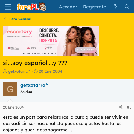
Acceder
Regístrate
Foro General
si...soy español....y ???
I
F
getxotarra^
20 Ene 2004
n
e
i
c
getxotarra^
G
c
h
Asiduo
i
a
a
d
d
e
20 Ene 2004
#1
o
i
r
n
esto es un post para relataros lo puto q puede ser vivir en
d
i
euzkadi sin ser nacionalista,pues eso q estoy hasta los
e
c
cojones y queri desahogarme.....
l
i