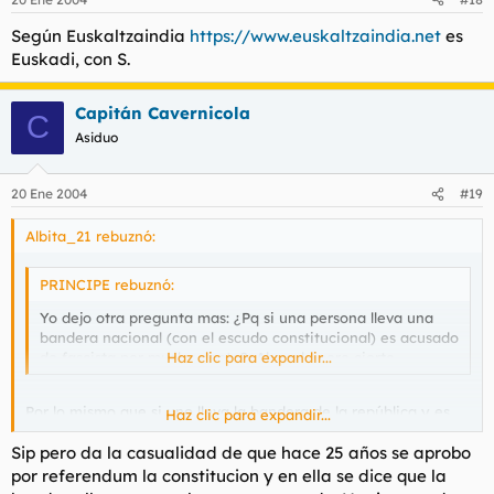
Según Euskaltzaindia
https://www.euskaltzaindia.net
es
Euskadi, con S.
Capitán Cavernicola
C
Asiduo
20 Ene 2004
#19
Albita_21 rebuznó:
PRINCIPE rebuznó:
Yo dejo otra pregunta mas: ¿Pq si una persona lleva una
bandera nacional (con el escudo constitucional) es acusado
de fascista por mucha gente?. Absurdo pero cierto.....
Haz clic para expandir...
Por lo mismo que si uno lleva la bandera de la república y es
Haz clic para expandir...
acusado de republicano :P Las banderas tienen una utilidad y
Sip pero da la casualidad de que hace 25 años se aprobo
es indentificar a quien las lleva...y lo más común es identificar
todo lo que huela a banderita roja y amarilla con los fatxas.
por referendum la constitucion y en ella se dice que la