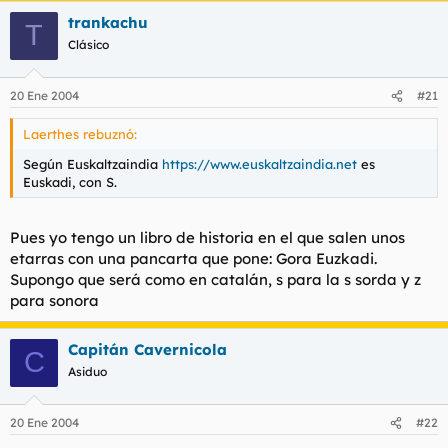
trankachu
T
Clásico
20 Ene 2004
#21
Laerthes rebuznó:
Según Euskaltzaindia
https://www.euskaltzaindia.net
es
Euskadi, con S.
Pues yo tengo un libro de historia en el que salen unos
etarras con una pancarta que pone: Gora Euzkadi.
Supongo que será como en catalán, s para la s sorda y z
para sonora
Capitán Cavernicola
C
Asiduo
20 Ene 2004
#22