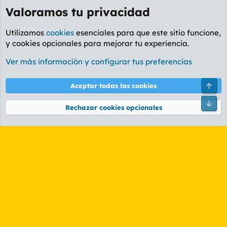
Valoramos tu privacidad
Utilizamos
cookies
esenciales para que este sitio funcione,
y cookies opcionales para mejorar tu experiencia.
Foro General
Ver más información y configurar tus preferencias
Cookies
PL OLDSTYLE AMARILLO
Cambiar fuente
Español (ES)
Arri
Aceptar todas las cookies
Contáctanos
Términos y reglas
Política de privacidad
Ayuda
R
Pie
S
Rechazar cookies opcionales
S
®
Community platform by XenForo
© 2010-2026 XenForo Ltd.