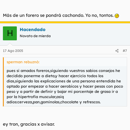
Más de un forero se pondrá cachondo. Yo no, tontos.
Hacendado
H
Novato de mierda
17 Ago 2005
#7
sperman rebuznó:
pues si amados foreros,siguiendo vuestros sabios consejos he
decidido ponerme a dieta,y hacer ejercicio todos los
dias,siguiendo las explicaciones de una persona entendida he
optado por empezar a hacer aerobicos y hacer pesas con poco
peso y a partir de definir y bajar mi porcentaje de grasa ir a
por la hipertrofia muscular,asiq
adios:cerveza,pan,gominolas,chocolate y refrescos.
ey tron, gracias x avisar.