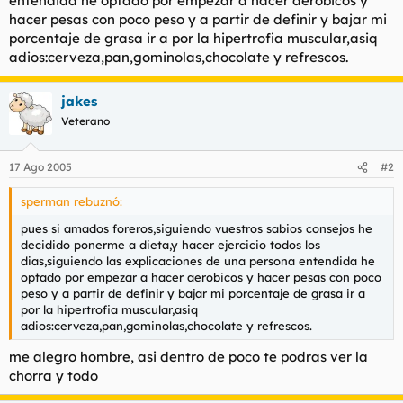
entendida he optado por empezar a hacer aerobicos y
t
o
hacer pesas con poco peso y a partir de definir y bajar mi
e
porcentaje de grasa ir a por la hipertrofia muscular,asiq
m
a
adios:cerveza,pan,gominolas,chocolate y refrescos.
jakes
Veterano
17 Ago 2005
#2
sperman rebuznó:
pues si amados foreros,siguiendo vuestros sabios consejos he
decidido ponerme a dieta,y hacer ejercicio todos los
dias,siguiendo las explicaciones de una persona entendida he
optado por empezar a hacer aerobicos y hacer pesas con poco
peso y a partir de definir y bajar mi porcentaje de grasa ir a
por la hipertrofia muscular,asiq
adios:cerveza,pan,gominolas,chocolate y refrescos.
me alegro hombre, asi dentro de poco te podras ver la
chorra y todo