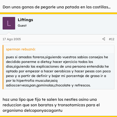
Dan unas ganas de pegarle una patada en las costillas...
Liftings
L
Guest
17 Ago 2005
#12
sperman rebuznó:
pues si amados foreros,siguiendo vuestros sabios consejos he
decidido ponerme a dieta,y hacer ejercicio todos los
dias,siguiendo las explicaciones de una persona entendida he
optado por empezar a hacer aerobicos y hacer pesas con poco
peso y a partir de definir y bajar mi porcentaje de grasa ir a
por la hipertrofia muscular,asiq
adios:cerveza,pan,gominolas,chocolate y refrescos.
haz una lipo que fijo te salen los nestles osino una
reduccion que son baratas y tronsotamicas para el
organismo delcoponyacagontu