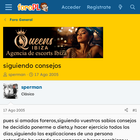
Acceder
Regístrate
Foro General
siguiendo consejos
I
F
sperman
17 Ago 2005
n
e
i
c
sperman
c
h
Clásico
i
a
a
d
d
e
17 Ago 2005
#1
o
i
r
n
pues si amados foreros,siguiendo vuestros sabios consejos
d
i
he decidido ponerme a dieta,y hacer ejercicio todos los
e
c
dias,siguiendo las explicaciones de una persona
l
i