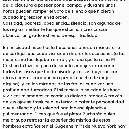
t
o
de la clausura a pasear por el campo, y durante unas
e
horas pueden romper el voto de silencio que hicieran
m
cuando ingresaron en la orden.
a
Castidad, pobreza, obediencia... silencio, son algunas de
las reglas mediante las que estos hombres buscan
alcanzar un grado extremo de espiritualidad.
En mi ciudad hubo hasta hace unos años un monasterio
de cartujos que pude visitar en diferentes ocasiones (a las
mujeres no las dejaban entrar, y el día que la reina Mª
Cristina lo hizo, al poco de salir los monjes arrancaron
todas las losas que había pisado y las sustituyeron por
otras nuevas, para que no quedara huella de mujer
alguna), y en las miradas de los frailes pude ver una
profundidad turbadora. El silencio y la soledad les hace
vivir ensimismados en continuo diálogo interior. A través
de sus ojos se trasluce al exterior la potente personalidad
que el silencio y la soledad han ido esculpiendo y
pulimentando. Dicen que fue el pintor Zurbarán quien
mejor supo retratar la experiencia mística de estos
hombres extraños (en el Gugenheim(?) de Nueva York hay