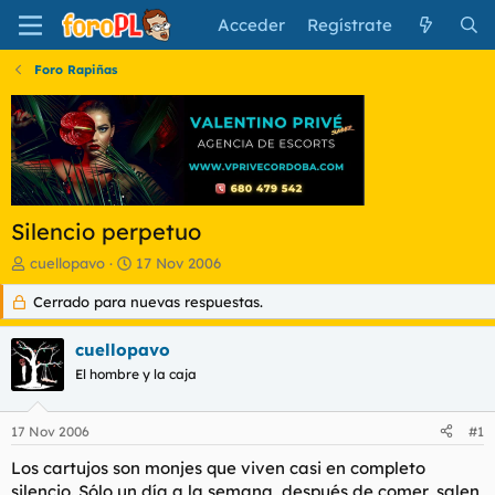
Acceder
Regístrate
Foro Rapiñas
Silencio perpetuo
I
F
cuellopavo
17 Nov 2006
n
e
Cerrado para nuevas respuestas.
i
c
c
h
i
a
cuellopavo
a
d
El hombre y la caja
d
e
o
i
r
n
17 Nov 2006
#1
d
i
e
c
Los cartujos son monjes que viven casi en completo
l
i
silencio. Sólo un día a la semana, después de comer, salen