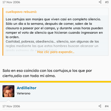
17 Nov 2006
#3
cuellopavo rebuznó:
Los cartujos son monjes que viven casi en completo silencio.
Sólo un día a la semana, después de comer, salen de la
clausura a pasear por el campo, y durante unas horas pueden
romper el voto de silencio que hicieran cuando ingresaron en
la orden.
Castidad, pobreza, obediencia... silencio, son algunas de las
reglas mediante las que estos hombres buscan alcanzar un
grado extremo de espiritualidad.
Haz clic para expandir...
En mi ciudad hubo hasta hace unos años un monasterio de
cartujos que pude visitar en diferentes ocasiones (a las
mujeres no las dejaban entrar, y el día que la reina Mª Cristina
Solo en eso coincido con los cartujos,a los que por
lo hizo,
al poco de salir los monjes arrancaron todas las
cierto,odio con toda mi alma.
losas que había pisado y las sustituyeron por otras nuevas,
para que no quedara huella de mujer alguna
), y en las
miradas de los frailes pude ver una profundidad turbadora. El
Ardilleitor
silencio y la soledad les hace vivir ensimismados en continuo
Veterano
diálogo interior. A través de sus ojos se trasluce al exterior la
potente personalidad que el silencio y la soledad han ido
esculpiendo y pulimentando. Dicen que fue el pintor Zurbarán
17 Nov 2006
#4
quien mejor supo retratar la experiencia mística de estos