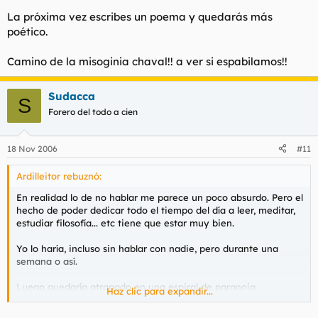
no quedara huella de mujer alguna), y en las miradas de los
La próxima vez escribes un poema y quedarás más
frailes pude ver una profundidad turbadora. El silencio y la
soledad les hace vivir ensimismados en continuo diálogo
poético.
interior. A través de sus ojos se trasluce al exterior la potente
personalidad que el silencio y la soledad han ido esculpiendo y
Camino de la misoginia chaval!! a ver si espabilamos!!
pulimentando. Dicen que fue el pintor Zurbarán quien mejor
supo retratar la experiencia mística de estos hombres extraños
(en el Gugenheim(?) de Nueva York hay ahora algunos
Sudacca
S
zurbaranes junto a otros cuadros de los mejores pintores
Forero del todo a cien
españoles de todos los tiempos).
Me fascinan los tiempos en los que muchos hombres y mujeres
18 Nov 2006
#11
sintieron una atracción irresistible por la vida monástica. Hoy
esa vocación nos parece absolutamente anacrónica o
Ardilleitor rebuznó:
disparatada, pero no me extrañaría que muy pronto
comienzara un retorno al gusto por la vida monástica.
En realidad lo de no hablar me parece un poco absurdo. Pero el
hecho de poder dedicar todo el tiempo del día a leer, meditar,
estudiar filosofía... etc tiene que estar muy bien.
Yo lo haría, incluso sin hablar con nadie, pero durante una
semana o así.
Luego quedaría atrapado en una espiral de paranoia
Haz clic para expandir...
esquizofrénica que acabaría con el inevitable asesinato
indiscriminado de toda la orden del monasterio.