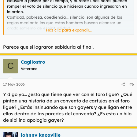
clausura a pasear por el campo, y durante unas horas pueden
romper el voto de silencio que hicieran cuando ingresaron en
la orden.
Castidad, pobreza, obediencia... silencio, son algunas de las
reglas mediante las que estos hombres buscan alcanzar un
grado extremo de espiritualidad.
Haz clic para expandir...
En mi ciudad hubo hasta hace unos años un monasterio de
cartujos que pude visitar en diferentes ocasiones (a las
Parece que si lograron sabiduria al final.
mujeres no las dejaban entrar, y
el día que la reina Mª
Cristina lo hizo, al poco de salir los monjes arrancaron todas
las losas que había pisado y las sustituyeron por otras
Cagliostro
C
nuevas, para que no quedara huella de mujer alguna)
, y en
Veterano
las miradas de los frailes pude ver una profundidad turbadora.
El silencio y la soledad les hace vivir ensimismados en continuo
diálogo interior. A través de sus ojos se trasluce al exterior la
17 Nov 2006
#6
potente personalidad que el silencio y la soledad han ido
Y digo yo... ¿esto que tiene que ver con el foro ligue? ¿Qué
esculpiendo y pulimentando. Dicen que fue el pintor Zurbarán
quien mejor supo retratar la experiencia mística de estos
pintan una historia de un convento de cartujos en el foro
hombres extraños (en el Gugenheim(?) de Nueva York hay
ligue? ¿Estás insinuando que son gayers y que ligan entre
ahora algunos zurbaranes junto a otros cuadros de los mejores
ellos dentro de las paredes del convento? ¿Es esto un hilo
pintores españoles de todos los tiempos).
de sibilina apología gayer?
Me fascinan los tiempos en los que muchos hombres y mujeres
sintieron una atracción irresistible por la vida monástica. Hoy
johnny knoxville