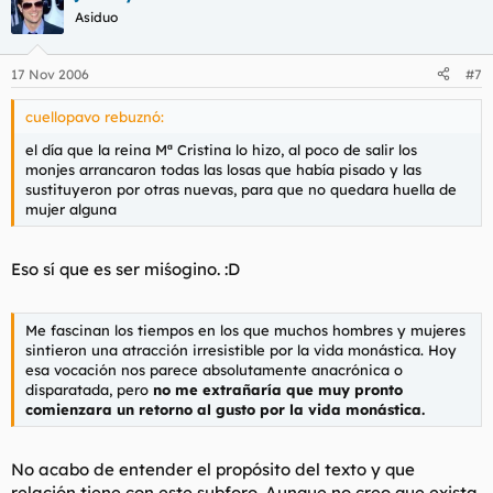
esa vocación nos parece absolutamente anacrónica o
Asiduo
disparatada, pero no me extrañaría que muy pronto
comienzara un retorno al gusto por la vida monástica.
17 Nov 2006
#7
cuellopavo rebuznó:
el día que la reina Mª Cristina lo hizo, al poco de salir los
monjes arrancaron todas las losas que había pisado y las
sustituyeron por otras nuevas, para que no quedara huella de
mujer alguna
Eso sí que es ser miśogino. :D
Me fascinan los tiempos en los que muchos hombres y mujeres
sintieron una atracción irresistible por la vida monástica. Hoy
esa vocación nos parece absolutamente anacrónica o
disparatada, pero
no me extrañaría que muy pronto
comienzara un retorno al gusto por la vida monástica.
No acabo de entender el propósito del texto y que
relación tiene con este subforo. Aunque no creo que exista