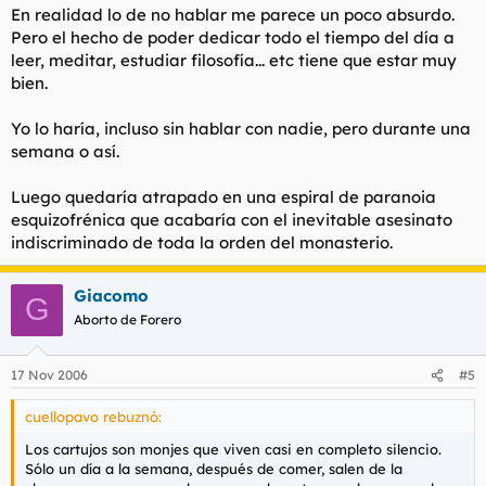
hombres extraños (en el Gugenheim(?) de Nueva York hay
En realidad lo de no hablar me parece un poco absurdo.
ahora algunos zurbaranes junto a otros cuadros de los mejores
Pero el hecho de poder dedicar todo el tiempo del día a
pintores españoles de todos los tiempos).
leer, meditar, estudiar filosofía... etc tiene que estar muy
bien.
Me fascinan los tiempos en los que muchos hombres y mujeres
sintieron una atracción irresistible por la vida monástica. Hoy
esa vocación nos parece absolutamente anacrónica o
Yo lo haría, incluso sin hablar con nadie, pero durante una
disparatada, pero no me extrañaría que muy pronto
semana o así.
comienzara un retorno al gusto por la vida monástica.
Luego quedaría atrapado en una espiral de paranoia
esquizofrénica que acabaría con el inevitable asesinato
indiscriminado de toda la orden del monasterio.
Giacomo
G
Aborto de Forero
17 Nov 2006
#5
cuellopavo rebuznó:
Los cartujos son monjes que viven casi en completo silencio.
Sólo un día a la semana, después de comer, salen de la