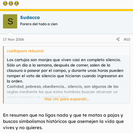
Sudacca
S
Forero del todo a cien
17 Nov 2006
#10
cuellopavo rebuznó:
Los cartujos son monjes que viven casi en completo silencio.
Sólo un día a la semana, después de comer, salen de la
clausura a pasear por el campo, y durante unas horas pueden
romper el voto de silencio que hicieran cuando ingresaron en
la orden.
Castidad, pobreza, obediencia... silencio, son algunas de las
reglas mediante las que estos hombres buscan alcanzar un
grado extremo de espiritualidad.
Haz clic para expandir...
En mi ciudad hubo hasta hace unos años un monasterio de
cartujos que pude visitar en diferentes ocasiones (a las
En resumen que no ligas nada y que te matas a pajas y
mujeres no las dejaban entrar, y el día que la reina Mª Cristina
buscas simbolismos históricos que asemejen la vida que
lo hizo, al poco de salir los monjes arrancaron todas las losas
vives y no quieres.
que había pisado y las sustituyeron por otras nuevas, para que