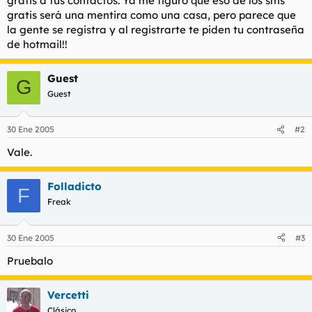
gratis a tus contactos. Ya me figuro que eso de los sms
t
o
gratis será una mentira como una casa, pero parece que
e
la gente se registra y al registrarte te piden tu contraseña
m
a
de hotmail!!
Guest
G
Guest
30 Ene 2005
#2
Vale.
Folladicto
F
Freak
30 Ene 2005
#3
Pruebalo
Vercetti
Clásico