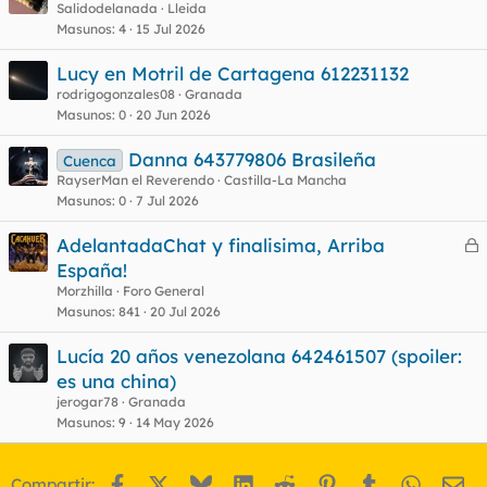
Salidodelanada
Lleida
Masunos
4
15 Jul 2026
Lucy en Motril de Cartagena 612231132
rodrigogonzales08
Granada
Masunos
0
20 Jun 2026
Danna 643779806 Brasileña
Cuenca
RayserMan el Reverendo
Castilla-La Mancha
Masunos
0
7 Jul 2026
AdelantadaChat y finalisima, Arriba
e
España!
r
Morzhilla
Foro General
r
Masunos
841
20 Jul 2026
Lucía 20 años venezolana 642461507 (spoiler:
es una china)
o
jerogar78
Granada
Masunos
9
14 May 2026
Facebook
X
Bluesky
LinkedIn
Reddit
Pinterest
Tumblr
WhatsA
Em
Compartir: