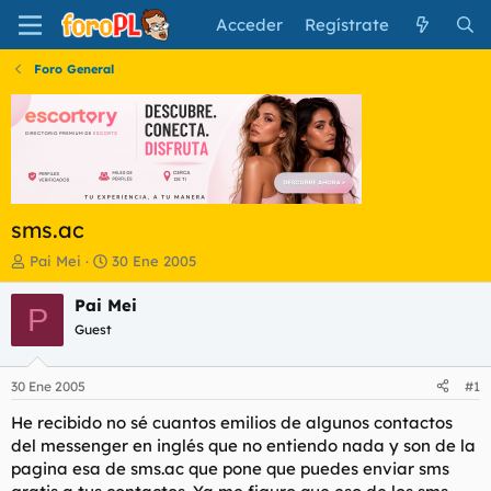
Acceder
Regístrate
Foro General
sms.ac
I
F
Pai Mei
30 Ene 2005
n
e
i
c
Pai Mei
P
c
h
Guest
i
a
a
d
d
e
30 Ene 2005
#1
o
i
r
n
He recibido no sé cuantos emilios de algunos contactos
d
i
del messenger en inglés que no entiendo nada y son de la
e
c
pagina esa de sms.ac que pone que puedes enviar sms
l
i