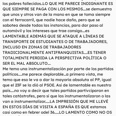
los pobres fallecidos..LO QUE ME PARECE INDIGNANTE ES
QUE SIEMPRE SE PAGA CON LOS MISMOS....se demuestra
que unos y otros van de la mano en que se toma siempre
con el ferrocarril, que nadie hace daño, pero que se
sabotea desde todas las instancias, para dar paso al
automóvil y los intereses que trae consigo....es
LAMENTABLE ADEMÁS QUE SE ATAQUE A LÍNEAS DE
TRANSPORTE DE ESTUDIANTES O DE TRABAJADORES,
INCLUSO EN ZONAS DE TRABAJADORES
TRADICIONALMENTE ANTIFRANQUISTAS.....ES TENER
TOTALMENTE PERDIDA LA PERSPECTIVA POLÍTICA O
SER EL MAL ABSOLUTO....
Me temo una instrumentalización por parte de los partidos
políticos.....me parece deplorable...a primera vista, me
temo que eso le va a dar la mayoría absoluta al PP, igual
que el 23F se la dió al PSOE. Así de lamentable es nuestro
país.....no voy a decir que tales partidos partivciparan en
tales catástrofes, pero sí que las instrumentalizaron o las
van a instrumentalizar......LA IMPRESIÓN QUE ME LLEVÉ
EN ESTOS DÍAS DE VISITA A ESPAÑA ES QUE estamos
casi como en febrer odel 36......LO LAMENTO COMO NO OS