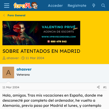
Acceder
Regístrate
Foro General
SOBRE ATENTADOS EN MADRID
I
F
ahasver
11 Mar 2004
n
e
i
c
ahasver
A
c
h
Veterano
i
a
a
d
d
e
11 Mar 2004
#1
o
i
r
n
Hola, amigos. Tras mis vacaciones en España, donde me
d
i
desconecté por completo del ordenador, he vuelto a
e
c
Alemania, previo paso por Madrid el lunes, y contemplo
l
i