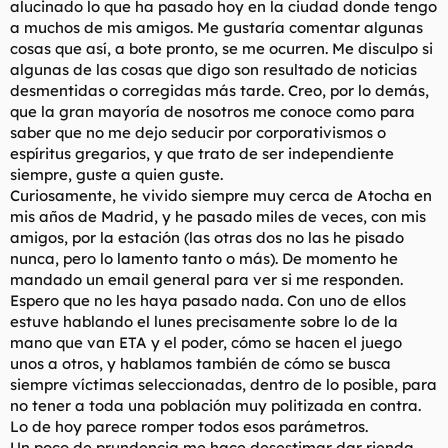
alucinado lo que ha pasado hoy en la ciudad donde tengo
t
o
e
a muchos de mis amigos. Me gustaría comentar algunas
m
cosas que así, a bote pronto, se me ocurren. Me disculpo si
a
algunas de las cosas que digo son resultado de noticias
desmentidas o corregidas más tarde. Creo, por lo demás,
que la gran mayoría de nosotros me conoce como para
saber que no me dejo seducir por corporativismos o
espíritus gregarios, y que trato de ser independiente
siempre, guste a quien guste.
Curiosamente, he vivido siempre muy cerca de Atocha en
mis años de Madrid, y he pasado miles de veces, con mis
amigos, por la estación (las otras dos no las he pisado
nunca, pero lo lamento tanto o más). De momento he
mandado un email general para ver si me responden.
Espero que no les haya pasado nada. Con uno de ellos
estuve hablando el lunes precisamente sobre lo de la
mano que van ETA y el poder, cómo se hacen el juego
unos a otros, y hablamos también de cómo se busca
siempre víctimas seleccionadas, dentro de lo posible, para
no tener a toda una población muy politizada en contra.
Lo de hoy parece romper todos esos parámetros.
Un poco de prundencia me hace desestimar dar rienda