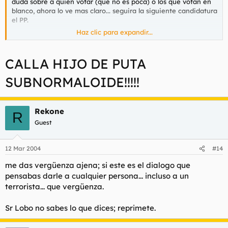
duda sobre a quien votar (que no es poca) o los que votan en
blanco, ahora lo ve mas claro... seguira la siguiente candidatura
el PP.
Haz clic para expandir...
Les puede interesar que un partido este en poder para seguir
puteando de un modo mas estrategico por contactos y etc...
CALLA HIJO DE PUTA
P.D.: no os altereis tanto, en mi curro ya pusieron una bomba,
SUBNORMALOIDE!!!!!
creo que se de lo que hablo mejor que casi todos los que estan
aqui, porque tb lo he vivido por dentro.
Rekone
R
Guest
12 Mar 2004
#14
me das vergüenza ajena; si este es el dialogo que
pensabas darle a cualquier persona... incluso a un
terrorista... que vergüenza.
Sr Lobo no sabes lo que dices; reprimete.