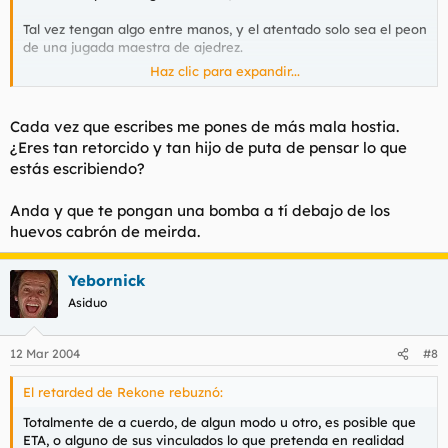
Tal vez tengan algo entre manos, y el atentado solo sea el peon
de una jugada maestra de ajedrez.
Haz clic para expandir...
O tal vez esto sea una chorrada... pero teniendo tantos dias
para atentar, porque eligen la precampaña sino? objetivos
políticos electorales, en mi opinion.
Cada vez que escribes me pones de más mala hostia.
¿Eres tan retorcido y tan hijo de puta de pensar lo que
estás escribiendo?
Un saludo a todos. Paz
Anda y que te pongan una bomba a tí debajo de los
huevos cabrón de meirda.
Yebornick
Asiduo
12 Mar 2004
#8
El retarded de Rekone rebuznó:
Totalmente de a cuerdo, de algun modo u otro, es posible que
ETA, o alguno de sus vinculados lo que pretenda en realidad