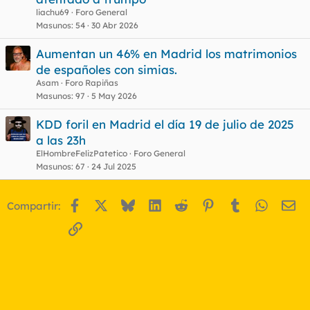
liachu69
Foro General
Masunos
54
30 Abr 2026
Aumentan un 46% en Madrid los matrimonios
de españoles con simias.
Asam
Foro Rapiñas
Masunos
97
5 May 2026
KDD foril en Madrid el día 19 de julio de 2025
a las 23h
ElHombreFelizPatetico
Foro General
Masunos
67
24 Jul 2025
Facebook
X
Bluesky
LinkedIn
Reddit
Pinterest
Tumblr
WhatsA
Em
Compartir:
Enlace