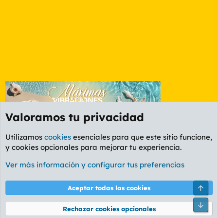
Valoramos tu privacidad
Utilizamos
cookies
esenciales para que este sitio funcione,
y cookies opcionales para mejorar tu experiencia.
Foro General
Ver más información y configurar tus preferencias
Cookies
PL OLDSTYLE AMARILLO
Cambiar fuente
Español (ES)
Arri
Aceptar todas las cookies
Contáctanos
Términos y reglas
Política de privacidad
Ayuda
R
Pie
S
Rechazar cookies opcionales
S
®