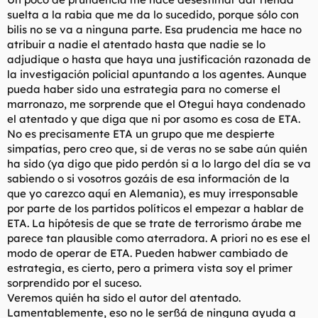
suelta a la rabia que me da lo sucedido, porque sólo con
bilis no se va a ninguna parte. Esa prudencia me hace no
atribuir a nadie el atentado hasta que nadie se lo
adjudique o hasta que haya una justificación razonada de
la investigación policial apuntando a los agentes. Aunque
pueda haber sido una estrategia para no comerse el
marronazo, me sorprende que el Otegui haya condenado
el atentado y que diga que ni por asomo es cosa de ETA.
No es precisamente ETA un grupo que me despierte
simpatías, pero creo que, si de veras no se sabe aún quién
ha sido (ya digo que pido perdón si a lo largo del día se va
sabiendo o si vosotros gozáis de esa información de la
que yo carezco aquí en Alemania), es muy irresponsable
por parte de los partidos políticos el empezar a hablar de
ETA. La hipótesis de que se trate de terrorismo árabe me
parece tan plausible como aterradora. A priori no es ese el
modo de operar de ETA. Pueden habwer cambiado de
estrategia, es cierto, pero a primera vista soy el primer
sorprendido por el suceso.
Veremos quién ha sido el autor del atentado.
Lamentablemente, eso no le serßá de ninguna ayuda a