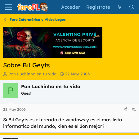
Acceder
Regístrate
Foro Informática y Videojuegos
Sobre Bil Geyts
I
F
Pon Luchinho en tu vida
22 May 2006
n
e
i
c
Pon Luchinho en tu vida
P
c
h
Guest
i
a
a
d
d
e
22 May 2006
#1
o
i
r
n
Si Bil Geyts es el creado de windows y es el mas listo
d
i
informatico del mundo, kien es el 2on mejor?
e
c
l
i