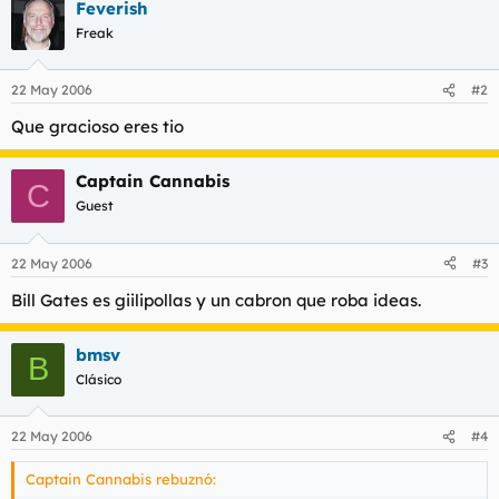
t
o
Feverish
e
Freak
m
a
22 May 2006
#2
Que gracioso eres tio
Captain Cannabis
C
Guest
22 May 2006
#3
Bill Gates es giilipollas y un cabron que roba ideas.
bmsv
B
Clásico
22 May 2006
#4
Captain Cannabis rebuznó: