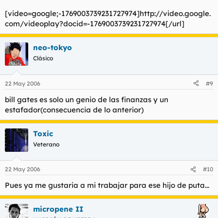
[video=google;-1769003739231727974]http://video.google.
com/videoplay?docid=-1769003739231727974[/url]
neo-tokyo
Clásico
22 May 2006
#9
bill gates es solo un genio de las finanzas y un
estafador(consecuencia de lo anterior)
Toxic
Veterano
22 May 2006
#10
Pues ya me gustaria a mi trabajar para ese hijo de puta...
micropene II