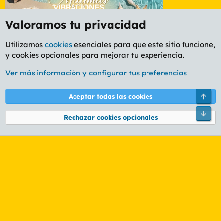
Valoramos tu privacidad
Utilizamos
cookies
esenciales para que este sitio funcione,
y cookies opcionales para mejorar tu experiencia.
Foro Informática y Videojuegos
Ver más información y configurar tus preferencias
Cookies
PL OLDSTYLE AMARILLO
Cambiar fuente
Español (ES)
Arri
Aceptar todas las cookies
Contáctanos
Términos y reglas
Política de privacidad
Ayuda
R
Pie
S
Rechazar cookies opcionales
S
®
Community platform by XenForo
© 2010-2026 XenForo Ltd.