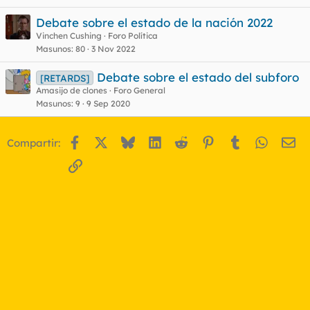
d
s
Debate sobre el estado de la nación 2022
o
t
Vinchen Cushing
Foro Política
Masunos
80
3 Nov 2022
Debate sobre el estado del subforo
[RETARDS]
Amasijo de clones
Foro General
Masunos
9
9 Sep 2020
Facebook
X
Bluesky
LinkedIn
Reddit
Pinterest
Tumblr
WhatsA
Em
Compartir:
Enlace