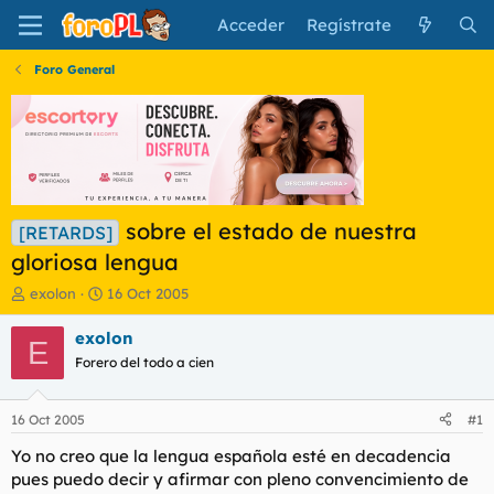
Acceder
Regístrate
Foro General
sobre el estado de nuestra
[RETARDS]
gloriosa lengua
I
F
exolon
16 Oct 2005
n
e
i
c
exolon
E
c
h
Forero del todo a cien
i
a
a
d
d
e
16 Oct 2005
#1
o
i
r
n
Yo no creo que la lengua española esté en decadencia
d
i
pues puedo decir y afirmar con pleno convencimiento de
e
c