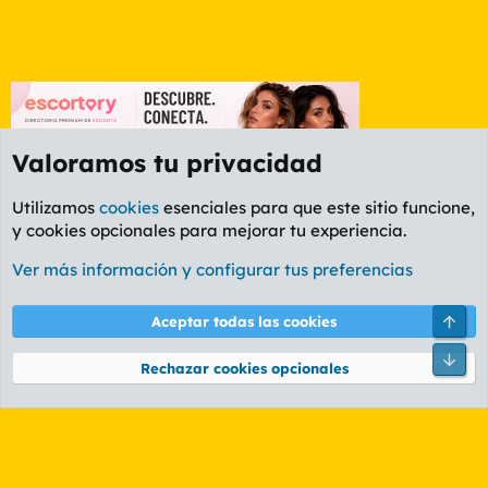
Valoramos tu privacidad
Utilizamos
cookies
esenciales para que este sitio funcione,
y cookies opcionales para mejorar tu experiencia.
Foro General
Ver más información y configurar tus preferencias
Cookies
PL OLDSTYLE AMARILLO
Cambiar fuente
Español (ES)
Arri
Aceptar todas las cookies
Contáctanos
Términos y reglas
Política de privacidad
Ayuda
R
Pie
S
Rechazar cookies opcionales
S
®
Community platform by XenForo
© 2010-2026 XenForo Ltd.