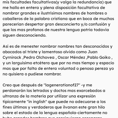
mis facultades facultativas(y valga la redundancia) que
l
i
me hallo en entera y plena disposición facultativa de
t
o
nombrar grandes e ilustrísimos nombres de hombres o
e
caballeros de la palabra cristiana que en boca de muchos
m
a
parecerían despertar gran desconcierto y/o confusión y
que los mas profanos de nuestra lengua patria todavía
siguen desconociendo.
Así es de menester nombrar nombres tan desconocidos y
abocados al triste y lamentoso olvido como Juan
Cyrnirack ,Pedro Olchovea , Oscar Méndez ,Pablo Goiko ,
y un larguísimo etcétera que por no mas tiempo y espacio
mas que por falta de entera voluntad o penosa pereza yo
no quisiera o pudiese nombrar.
Creo que después de "lagenerationof27" -y me
perdonarán los letrados y doctos mas exarcebados a
ultranza de la materia por utilizar una expresión
tipicamente "in inglish" que puede no adecuarse a los
fines últimos y verdaderos que ilvanan este gran hilo
sobre el estado de la lengua española-ciertamente no