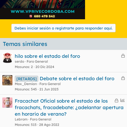
Debes iniciar sesión o registrarte para responder aquí.
Temas similares
hilo sobre el estado del foro
e
serdo
Foro General
Masunos
2
20 Dic 2024
r
r
Debate sobre el estado del foro
[RETARDS]
e
Max_Demian
Foro General
Masunos
545
21 Jun 2023
r
o
r
C
E
Fracachat Oficial sobre el estado de los
e
n
fracachats, fracadebate: ¿adelantar apertura
r
c
en horario de verano?
o
r
u
Lebrom
Foro General
a
e
Masunos
515
28 Ago 2022