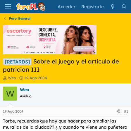
Acceder
Regístrate
Foro General
Sobre el juego y el articulo de
[RETARDS]
patrician III
I
F
Wex
19 Ago 2004
n
e
i
c
Wex
W
c
h
Asiduo
i
a
a
d
d
e
19 Ago 2004
#1
o
i
r
n
Torbe, recuerdas que hay que hacer para ampliar las
d
i
murallas de la ciudad?? ¿ y cuando te viene una puñetera
e
c