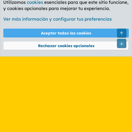
Utilizamos
cookies
esenciales para que este sitio funcione,
y cookies opcionales para mejorar tu experiencia.
Foro General
Ver más información y configurar tus preferencias
Cookies
PL OLDSTYLE AMARILLO
Cambiar fuente
Español (ES)
Arri
Aceptar todas las cookies
Contáctanos
Términos y reglas
Política de privacidad
Ayuda
R
Pie
S
Rechazar cookies opcionales
S
®
Community platform by XenForo
© 2010-2026 XenForo Ltd.