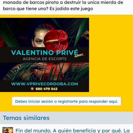
manada de barcos pirata a destruir la unica mierda de
l
i
barco que tiene uno? Es jodido este juego
t
o
e
m
a
Debes iniciar sesión o registrarte para responder aquí.
Temas similares
Fin del mundo. A quién beneficia y por qué. La