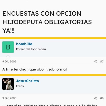
ENCUESTAS CON OPCION
HIJODEPUTA OBLIGATORIAS
YA!!!
bombillo
B
Forero del todo a cien
9 Dic 2005
#7
A tí te tendrían que abolir, subnormal
JesusChristo
Freak
9 Dic 2005
#8
Luego si tal abrimos otro pidiendo la prohibición de las