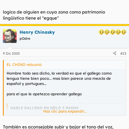
logico de alguien en cuya zona como patrimonio
lingüistico tiene el "egque"
Henry Chinasky
pOdre
9 Dic 2005
#13
EL CHINO rebuznó:
Hombre todo sea dicho, la verdad es que el gallego como
lengua tiene bien poco... mas bien parece una mezcla de
español y portugues...
para el que le apetezca aprender gallego
HABLE GALLEGO EN SÓLO 3 PASOS
Haz clic para expandir...
1- Ase un pollo
También es aconsejable subir y bajar el tono del voz,
2- Métase un muslo del pollo asado en la boca