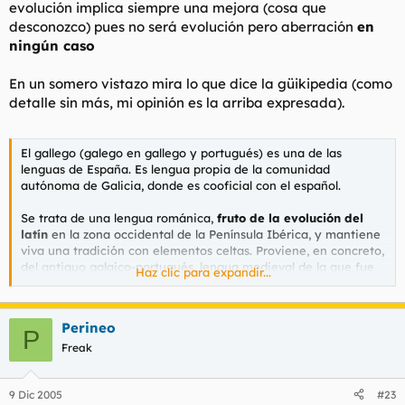
evolución implica siempre una mejora (cosa que
desconozco) pues no será evolución pero aberración
en
ningún caso
En un somero vistazo mira lo que dice la güikipedia (como
detalle sin más, mi opinión es la arriba expresada).
El gallego (galego en gallego y portugués) es una de las
lenguas de España. Es lengua propia de la comunidad
autónoma de Galicia, donde es cooficial con el español.
Se trata de una lengua románica,
fruto de la evolución del
latín
en la zona occidental de la Península Ibérica, y mantiene
viva una tradición con elementos celtas. Proviene, en concreto,
del antiguo galaico-portugués, lengua medieval de la que fue
Haz clic para expandir...
provincia romana de Gallaecia, que comprendía el territorio de
la Galicia actual, el norte del actual Portugal, Asturias, la actual
provincia de León y parte de la Zamora.
Perineo
P
Freak
9 Dic 2005
#23