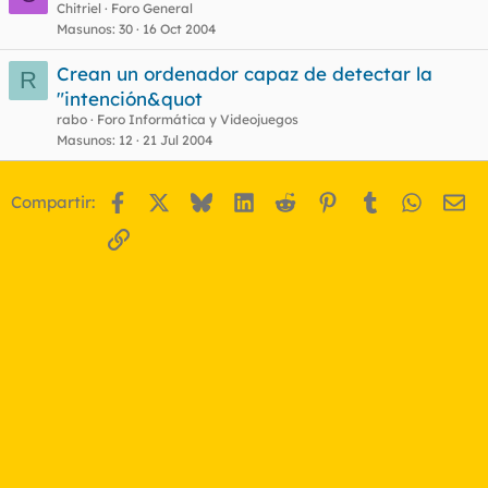
Chitriel
Foro General
Masunos
30
16 Oct 2004
Crean un ordenador capaz de detectar la
R
"intención&quot
rabo
Foro Informática y Videojuegos
Masunos
12
21 Jul 2004
Facebook
X
Bluesky
LinkedIn
Reddit
Pinterest
Tumblr
WhatsA
Em
Compartir:
Enlace