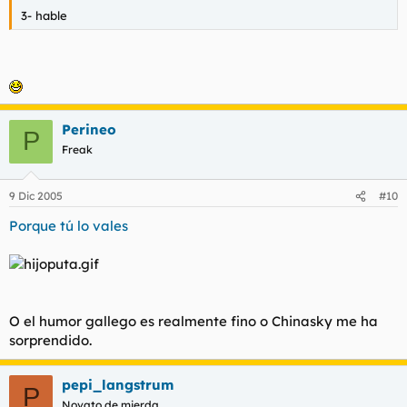
3- hable
Perineo
P
Freak
9 Dic 2005
#10
Porque tú lo vales
O el humor gallego es realmente fino o Chinasky me ha
sorprendido.
pepi_langstrum
P
Novato de mierda