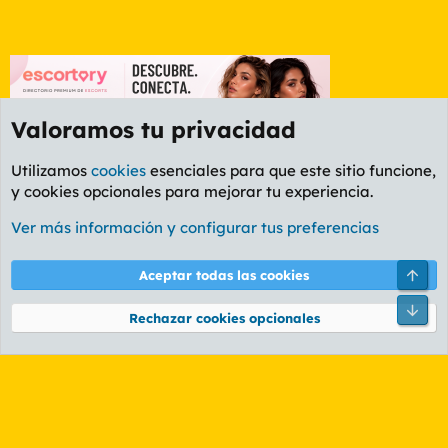
Valoramos tu privacidad
Utilizamos
cookies
esenciales para que este sitio funcione,
y cookies opcionales para mejorar tu experiencia.
Foro General
Ver más información y configurar tus preferencias
Cookies
PL OLDSTYLE AMARILLO
Cambiar fuente
Español (ES)
Arri
Aceptar todas las cookies
Contáctanos
Términos y reglas
Política de privacidad
Ayuda
R
Pie
S
Rechazar cookies opcionales
S
®
Community platform by XenForo
© 2010-2026 XenForo Ltd.