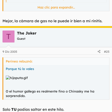
Haz clic para expandir...
Tu puedes ir sin cuidado, a los charnegos no los van a tocar.
Mejor, la cámara de gas no le puede ir bien a mi rinitis.
The Joker
T
Guest
9 Dic 2005
#25
Perineo rebuznó:
Porque tú lo vales
O el humor gallego es realmente fino o Chinasky me ha
sorprendido.
Solo
TU
podias saltar en este hilo.