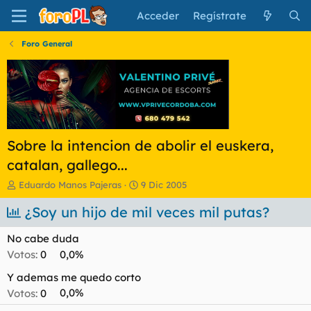
Acceder
Regístrate
Foro General
Sobre la intencion de abolir el euskera,
catalan, gallego...
I
F
Eduardo Manos Pajeras
9 Dic 2005
n
e
i
¿Soy un hijo de mil veces mil putas?
c
c
h
i
a
No cabe duda
a
d
Votos:
0
0,0%
d
e
o
i
Y ademas me quedo corto
r
n
Votos:
0
0,0%
d
i
e
c