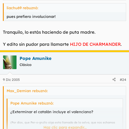
liachu69 rebuznó:
pues prefiero involucionar!
Tranquilo, lo estás haciendo de puta madre.
Y edito sin pudor para llamarte
HIJO DE CHARMANDER
.
Pope Amunike
Clásico
9 Dic 2005
#24
Max_Demian rebuznó:
Pope Amunike rebuznó:
¿Exterminar el catalán incluye el valenciano?
(Por dios, que Per-o-grullo oiga esta llamada de la selva, que nos echamos
Haz clic para expandir...
unas risas)