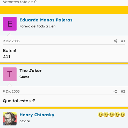
Votantes totales
0
l
i
t
o
e
Eduardo Manos Pajeras
m
E
a
Forero del todo a cien
9 Dic 2005
#1
Boten!
:111
The Joker
T
Guest
9 Dic 2005
#2
Que tal estas :P
Henry Chinasky
pOdre