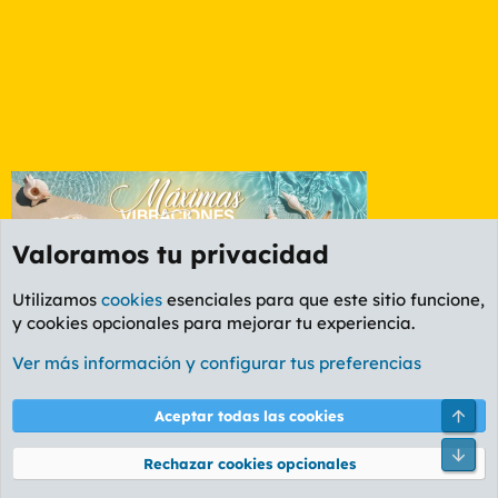
Valoramos tu privacidad
Utilizamos
cookies
esenciales para que este sitio funcione,
y cookies opcionales para mejorar tu experiencia.
Foro General
Ver más información y configurar tus preferencias
Cookies
PL OLDSTYLE AMARILLO
Cambiar fuente
Español (ES)
Arri
Aceptar todas las cookies
Contáctanos
Términos y reglas
Política de privacidad
Ayuda
R
Pie
S
Rechazar cookies opcionales
S
®
Community platform by XenForo
© 2010-2026 XenForo Ltd.