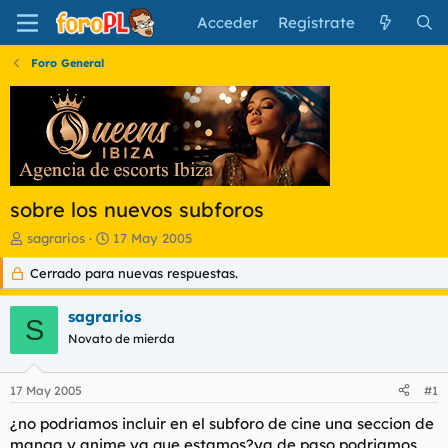
Acceder
Regístrate
Foro General
sobre los nuevos subforos
I
F
sagrarios
17 May 2005
n
e
Cerrado para nuevas respuestas.
i
c
c
h
i
a
sagrarios
S
a
d
Novato de mierda
d
e
o
i
r
n
17 May 2005
#1
d
i
e
c
¿no podriamos incluir en el subforo de cine una seccion de
l
i
manga y anime ya que estamos?ya de paso podriamos