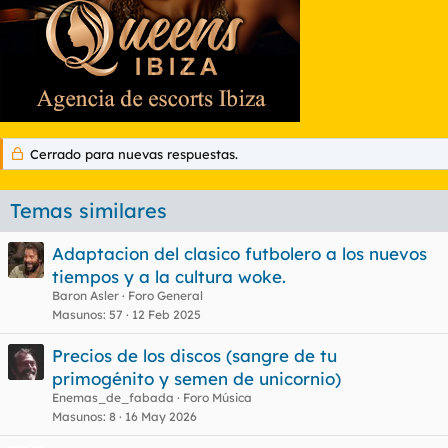
Cerrado para nuevas respuestas.
Temas similares
Adaptacion del clasico futbolero a los nuevos
tiempos y a la cultura woke.
Baron Asler
Foro General
Masunos
57
12 Feb 2025
Precios de los discos (sangre de tu
primogénito y semen de unicornio)
Enemas_de_fabada
Foro Música
Masunos
8
16 May 2026