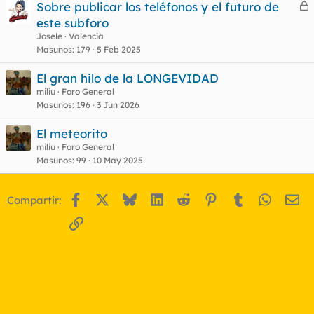
Sobre publicar los teléfonos y el futuro de
e
este subforo
r
Josele
Valencia
r
Masunos
179
5 Feb 2025
El gran hilo de la LONGEVIDAD
miliu
Foro General
o
Masunos
196
3 Jun 2026
El meteorito
miliu
Foro General
Masunos
99
10 May 2025
Facebook
X
Bluesky
LinkedIn
Reddit
Pinterest
Tumblr
WhatsA
Em
Compartir:
Enlace