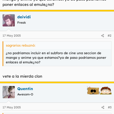
t
o
poner enlaces al emule¿no?
e
m
a
deividi
Freak
17 May 2005
#2
sagrarios rebuznó:
¿no podriamos incluir en el subforo de cine una seccion de
manga y anime ya que estamos?ya de paso podriamos poner
enlaces al emule¿no?
vete a la mierda clon
Quentin
Awesom-O
17 May 2005
#3