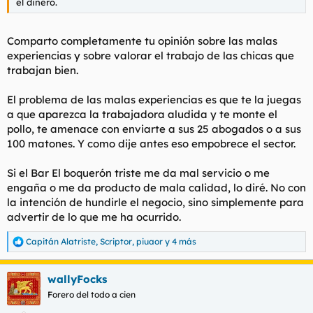
el dinero.
Comparto completamente tu opinión sobre las malas
experiencias y sobre valorar el trabajo de las chicas que
trabajan bien.
El problema de las malas experiencias es que te la juegas
a que aparezca la trabajadora aludida y te monte el
pollo, te amenace con enviarte a sus 25 abogados o a sus
100 matones. Y como dije antes eso empobrece el sector.
Si el Bar El boquerón triste me da mal servicio o me
engaña o me da producto de mala calidad, lo diré. No con
la intención de hundirle el negocio, sino simplemente para
advertir de lo que me ha ocurrido.
Capitán Alatriste
,
Scriptor
,
piuaor
y 4 más
R
e
a
wallyFocks
c
c
Forero del todo a cien
i
o