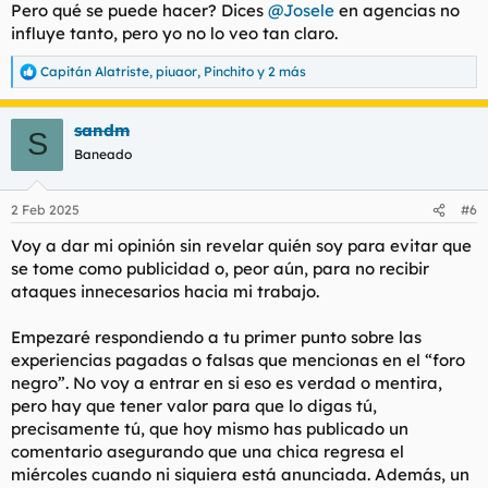
Pero qué se puede hacer? Dices
@Josele
en agencias no
influye tanto, pero yo no lo veo tan claro.
Capitán Alatriste
,
piuaor
,
Pinchito
y 2 más
R
e
a
sandm
c
S
c
Baneado
i
o
n
2 Feb 2025
#6
e
s
Voy a dar mi opinión sin revelar quién soy para evitar que
:
se tome como publicidad o, peor aún, para no recibir
ataques innecesarios hacia mi trabajo.
Empezaré respondiendo a tu primer punto sobre las
experiencias pagadas o falsas que mencionas en el “foro
negro”. No voy a entrar en si eso es verdad o mentira,
pero hay que tener valor para que lo digas tú,
precisamente tú, que hoy mismo has publicado un
comentario asegurando que una chica regresa el
miércoles cuando ni siquiera está anunciada. Además, un