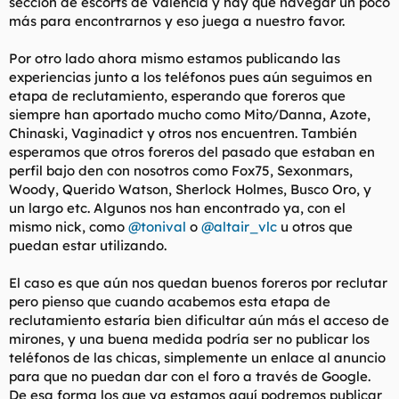
sección de escorts de Valencia y hay que navegar un poco
más para encontrarnos y eso juega a nuestro favor.
Por otro lado ahora mismo estamos publicando las
experiencias junto a los teléfonos pues aún seguimos en
etapa de reclutamiento, esperando que foreros que
siempre han aportado mucho como Mito/Danna, Azote,
Chinaski, Vaginadict y otros nos encuentren. También
esperamos que otros foreros del pasado que estaban en
perfil bajo den con nosotros como Fox75, Sexonmars,
Woody, Querido Watson, Sherlock Holmes, Busco Oro, y
un largo etc. Algunos nos han encontrado ya, con el
mismo nick, como
@tonival
o
@altair_vlc
u otros que
puedan estar utilizando.
El caso es que aún nos quedan buenos foreros por reclutar
pero pienso que cuando acabemos esta etapa de
reclutamiento estaría bien dificultar aún más el acceso de
mirones, y una buena medida podría ser no publicar los
teléfonos de las chicas, simplemente un enlace al anuncio
para que no puedan dar con el foro a través de Google.
De esa forma los que ya estamos aquí podremos publicar