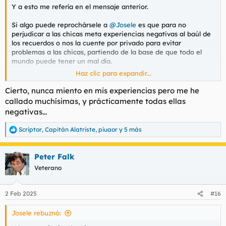
Y a esto me refería en el mensaje anterior.
Si algo puede reprochársele a
@Josele
es que para no
perjudicar a las chicas meta experiencias negativas al baúl de
los recuerdos o nos la cuente por privado para evitar
problemas a las chicas, partiendo de la base de que todo el
mundo puede tener un mal día.
Haz clic para expandir...
Yo no voy a hacer sangre, pero lo he dicho siempre, si se
quiere normalizar este trabajo, las trabajadoras deben empezar
Cierto, nunca miento en mis experiencias pero me he
por normalizar el recibir una crítica, siempre que sea fidedigna,
callado muchísimas, y prácticamente todas ellas
y eso se suele notar.
negativas...
Scriptor
,
Capitán Alatriste
,
piuaor
y 5 más
R
e
a
Peter Falk
c
c
Veterano
i
o
n
2 Feb 2025
#16
e
s
Josele rebuznó:
: