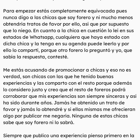
Además, un buen forero no debería andar diciéndole a una
chica que lo es, solo para obtener tratos de favor. Y no puedes
Para empezar estás completamente equivocada pues
negar que las chicas que tanto promocionas saben
nunca digo a las chicas que soy forero y ni mucho menos
perfectamente quién eres, porque tu comentario de hoy lo
obtendría tratos de favor por ello, así que por supuesto
deja en evidencia.
que lo niego. En cuanto a la chica en cuestión lo leí en sus
estados de Whatsapp, cualquiera que haya estado con
dicha chica y la tenga en su agenda puede leerlo y por
ello lo compartí, porque otro forero lo preguntó y yo, que
sabía la respuesta, contesté.
Me estás acusando de promocionar a chicas y eso no es
verdad, son chicas con las que he tenido buenas
experiencias y las comparto con el resto porque además
lo considero justo y creo que el resto de foreros podrá
corroborar que mis experiencias son siempre sinceras y así
ha sido durante años. Jamás he obtenido un trato de
favor y jamás lo obtendré y si ellas mismas me ofrecieran
algo por publicar me negaría. Ninguna de estas chicas
sabe que soy forero ni lo sabrá.
Siempre que publico una experiencia pienso primero en la