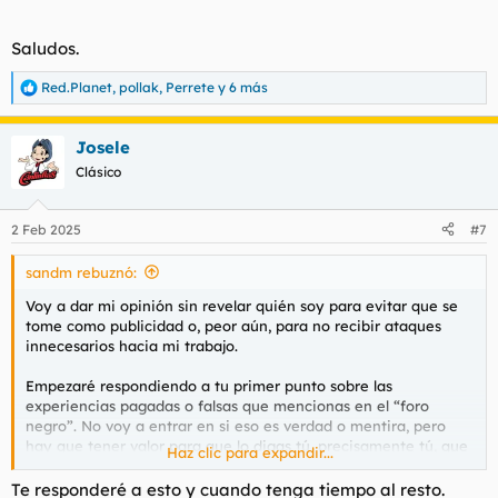
Saludos.
Red.Planet
,
pollak
,
Perrete
y 6 más
R
e
a
Josele
c
c
Clásico
i
o
n
2 Feb 2025
#7
e
s
sandm rebuznó:
:
Voy a dar mi opinión sin revelar quién soy para evitar que se
tome como publicidad o, peor aún, para no recibir ataques
innecesarios hacia mi trabajo.
Empezaré respondiendo a tu primer punto sobre las
experiencias pagadas o falsas que mencionas en el “foro
negro”. No voy a entrar en si eso es verdad o mentira, pero
hay que tener valor para que lo digas tú, precisamente tú, que
Haz clic para expandir...
hoy mismo has publicado un comentario asegurando que una
chica regresa el miércoles cuando ni siquiera está anunciada.
Te responderé a esto y cuando tenga tiempo al resto.