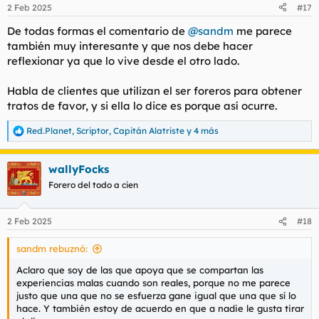
n
2 Feb 2025
#17
e
s
De todas formas el comentario de
@sandm
me parece
:
también muy interesante y que nos debe hacer
reflexionar ya que lo vive desde el otro lado.
Habla de clientes que utilizan el ser foreros para obtener
tratos de favor, y si ella lo dice es porque así ocurre.
Red.Planet
,
Scriptor
,
Capitán Alatriste
y 4 más
R
e
a
wallyFocks
c
c
Forero del todo a cien
i
o
n
2 Feb 2025
#18
e
s
sandm rebuznó:
:
Aclaro que soy de las que apoya que se compartan las
experiencias malas cuando son reales, porque no me parece
justo que una que no se esfuerza gane igual que una que sí lo
hace. Y también estoy de acuerdo en que a nadie le gusta tirar