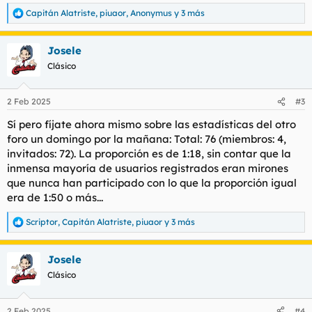
Capitán Alatriste
,
piuaor
,
Anonymus
y 3 más
R
e
a
Josele
c
c
Clásico
i
o
n
2 Feb 2025
#3
e
s
Sí pero fíjate ahora mismo sobre las estadísticas del otro
:
foro un domingo por la mañana: Total: 76 (miembros: 4,
invitados: 72). La proporción es de 1:18, sin contar que la
inmensa mayoría de usuarios registrados eran mirones
que nunca han participado con lo que la proporción igual
era de 1:50 o más...
Scriptor
,
Capitán Alatriste
,
piuaor
y 3 más
R
e
a
Josele
c
c
Clásico
i
o
n
2 Feb 2025
#4