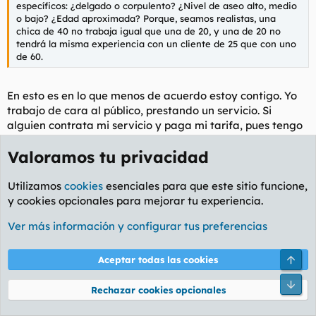
específicos: ¿delgado o corpulento? ¿Nivel de aseo alto, medio
o bajo? ¿Edad aproximada? Porque, seamos realistas, una
chica de 40 no trabaja igual que una de 20, y una de 20 no
tendrá la misma experiencia con un cliente de 25 que con uno
de 60.
En esto es en lo que menos de acuerdo estoy contigo. Yo
trabajo de cara al público, prestando un servicio. Si
alguien contrata mi servicio y paga mi tarifa, pues tengo
que hacerlo bien, independientemente de que me
Valoramos tu privacidad
contrate un señor de 60 años, una simpática abuelita de
85 o una pandilla de alocados jóvenes.
Utilizamos
cookies
esenciales para que este sitio funcione,
Si una chica no trabaja igual de bien con un cliente de 25
y cookies opcionales para mejorar tu experiencia.
que con uno de 60 (partiendo de la base que ambos la
Ver más información y configurar tus preferencias
tratan con educación y respetan sus normas) pues mal
vamos. Y eso que yo soy más el de 25 que el de 60...
Arri
Aceptar todas las cookies
Scriptor
,
Capitán Alatriste
,
piuaor
y 3 más
R
Pie
e
Rechazar cookies opcionales
a
wallyFocks
c