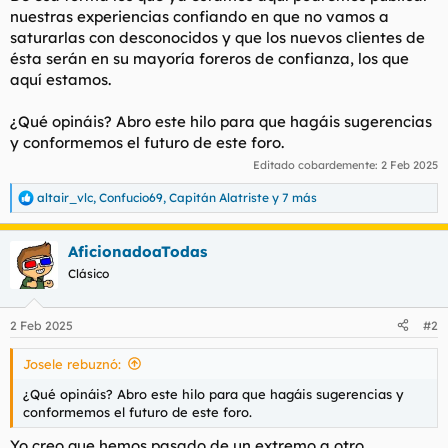
nuestras experiencias confiando en que no vamos a
saturarlas con desconocidos y que los nuevos clientes de
ésta serán en su mayoría foreros de confianza, los que
aquí estamos.
¿Qué opináis? Abro este hilo para que hagáis sugerencias
y conformemos el futuro de este foro.
Editado cobardemente:
2 Feb 2025
altair_vlc
,
Confucio69
,
Capitán Alatriste
y 7 más
R
e
a
AficionadoaTodas
c
c
Clásico
i
o
n
2 Feb 2025
#2
e
s
Josele rebuznó:
:
¿Qué opináis? Abro este hilo para que hagáis sugerencias y
conformemos el futuro de este foro.
Yo creo que hemos pasado de un extremo a otro