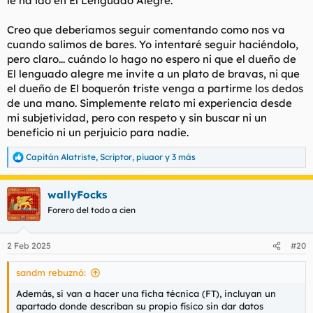
le ha ido en El Lenguado Alegre.
Creo que deberíamos seguir comentando como nos va
cuando salimos de bares. Yo intentaré seguir haciéndolo,
pero claro... cuándo lo hago no espero ni que el dueño de
El lenguado alegre me invite a un plato de bravas, ni que
el dueño de El boquerón triste venga a partirme los dedos
de una mano. Simplemente relato mi experiencia desde
mi subjetividad, pero con respeto y sin buscar ni un
beneficio ni un perjuicio para nadie.
Capitán Alatriste
,
Scriptor
,
piuaor
y 3 más
R
e
a
wallyFocks
c
c
Forero del todo a cien
i
o
n
2 Feb 2025
#20
e
s
sandm rebuznó:
:
Además, si van a hacer una ficha técnica (FT), incluyan un
apartado donde describan su propio físico sin dar datos