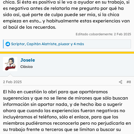
chica. Si ésta es positiva si le va a ayudar en su trabajo, si
es negativa antes de relatarla me pregunto por qué ha
sido así, qué parte de culpa puede ser mía, si la chica
empieza en esto... y habitualmente estas experiencias van
al baúl de los recuerdos.
Editado cobardemente:
2 Feb 2025
Scriptor
,
Capitán Alatriste
,
piuaor
y 4 más
R
e
a
Josele
c
c
Clásico
i
o
n
2 Feb 2025
#8
e
s
El hilo en cuestión lo abrí para que aportáramos
:
sugerencias y que no se llene de mirones que sólo buscan
información sin aportar nada, y de hecho iba a sugerir
ahora que cuando las experiencias fueran negativas no
incluyéramos el teléfono, sólo el enlace, para que los
miembros pudiéramos reconocerla pero no perjudicarla en
su trabajo frente a terceros que se limitan a buscar su