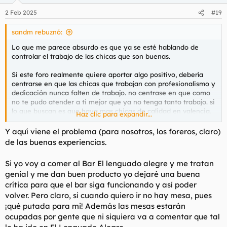
n
2 Feb 2025
#19
e
s
sandm rebuznó:
:
Lo que me parece absurdo es que ya se esté hablando de
controlar el trabajo de las chicas que son buenas.
Si este foro realmente quiere aportar algo positivo, debería
centrarse en que las chicas que trabajan con profesionalismo y
dedicación nunca falten de trabajo. no centrase en que como
no te pudo atender a ti mejor que ya no tenga tanto trabajo. si
lo que buscan es que haya mas chicas de calidad en valencia,
Haz clic para expandir...
deben entender que esto es una cadena: si para mi una plaza
es buena, la recomendare, pero si no lo es, simplemente no
Y aquí viene el problema (para nosotros, los foreros, claro)
volveré. en lugar de tratar de limitar nuestro trabajo, deberían
de las buenas experiencias.
enfocarse en crear un ambiente que motive a mas chicas
buenas a establecerse aquí.
Si yo voy a comer al Bar El lenguado alegre y me tratan
genial y me dan buen producto yo dejaré una buena
crítica para que el bar siga funcionando y así poder
volver. Pero claro, si cuando quiero ir no hay mesa, pues
¡qué putada para mi! Además las mesas estarán
ocupadas por gente que ni siquiera va a comentar que tal