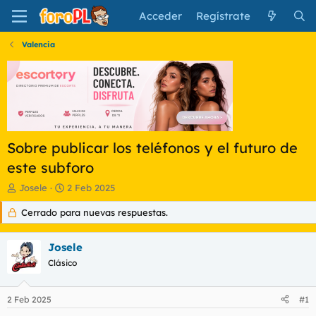
Acceder
Regístrate
Valencia
Sobre publicar los teléfonos y el futuro de
este subforo
I
F
Josele
2 Feb 2025
n
e
Cerrado para nuevas respuestas.
i
c
c
h
i
a
Josele
a
d
d
Clásico
e
o
i
r
n
2 Feb 2025
#1
d
i
e
c