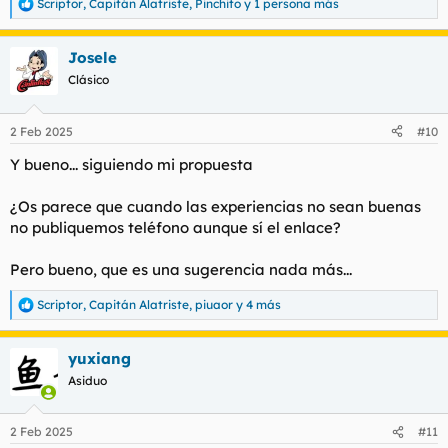
Scriptor
,
Capitán Alatriste
,
Pinchito
y 1 persona más
R
e
a
Josele
c
c
Clásico
i
o
n
2 Feb 2025
#10
e
s
Y bueno... siguiendo mi propuesta
:
¿Os parece que cuando las experiencias no sean buenas
no publiquemos teléfono aunque sí el enlace?
Pero bueno, que es una sugerencia nada más...
Scriptor
,
Capitán Alatriste
,
piuaor
y 4 más
R
e
a
yuxiang
c
c
Asiduo
i
o
n
2 Feb 2025
#11
e