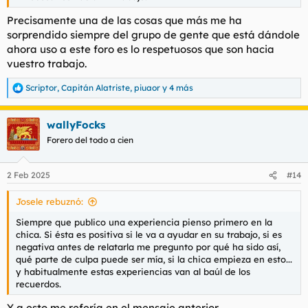
Precisamente una de las cosas que más me ha
sorprendido siempre del grupo de gente que está dándole
ahora uso a este foro es lo respetuosos que son hacia
vuestro trabajo.
Scriptor
,
Capitán Alatriste
,
piuaor
y 4 más
R
e
a
wallyFocks
c
c
Forero del todo a cien
i
o
n
2 Feb 2025
#14
e
s
Josele rebuznó:
:
Siempre que publico una experiencia pienso primero en la
chica. Si ésta es positiva si le va a ayudar en su trabajo, si es
negativa antes de relatarla me pregunto por qué ha sido así,
qué parte de culpa puede ser mía, si la chica empieza en esto...
y habitualmente estas experiencias van al baúl de los
recuerdos.
Y a esto me refería en el mensaje anterior.