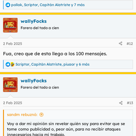
pollak
,
Scriptor
,
Capitán Alatriste
y 7 más
R
e
a
wallyFocks
c
c
Forero del todo a cien
i
o
n
2 Feb 2025
#12
e
s
Fua, creo que de esta llego a los 100 mensajes.
:
Scriptor
,
Capitán Alatriste
,
piuaor
y 6 más
R
e
a
wallyFocks
c
c
Forero del todo a cien
i
o
n
2 Feb 2025
#13
e
s
sandm rebuznó:
:
Voy a dar mi opinión sin revelar quién soy para evitar que se
tome como publicidad o, peor aún, para no recibir ataques
innecesarios hacia mi trabajo.