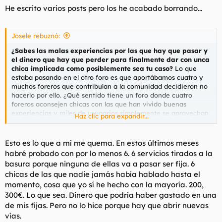
s
He escrito varios posts pero los he acabado borrando...
:
Josele rebuznó:
¿Sabes las malas experiencias por las que hay que pasar y
el dinero que hay que perder para finalmente dar con unca
chica implicada como posiblemente sea tu caso?
Lo que
estaba pasando en el otro foro es que aportábamos cuatro y
muchos foreros que contribuían a la comunidad decidieron no
hacerlo por ello. ¿Qué sentido tiene un foro donde cuatro
foreros aconsejen chicas con las que han vivido buenas
experiencias y miles de usuaarios simplemente se aprovechan
Haz clic para expandir...
de ello? El resultado muchas veces era sobresaturar a cuatro
chicas y que muchas otras chicas igual, o más válidas, no
tuvieran su oportunidad de hacerse una buena cartera de
Esto es lo que a mí me quema. En estos últimos meses
clientes.
habré probado con por lo menos 6. 6 servicios tirados a la
basura porque ninguna de ellas va a pasar ser fija. 6
chicas de las que nadie jamás había hablado hasta el
momento, cosa que yo sí he hecho con la mayoría. 200,
300€. Lo que sea. Dinero que podría haber gastado en una
de mis fijas. Pero no lo hice porque hay que abrir nuevas
vías.