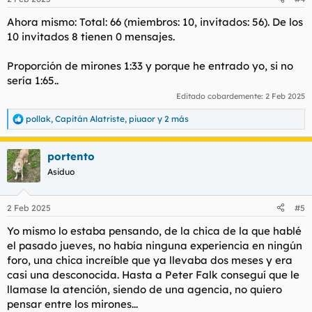
e
s
Ahora mismo: Total: 66 (miembros: 10, invitados: 56). De los
:
10 invitados 8 tienen 0 mensajes.
Proporción de mirones 1:33 y porque he entrado yo, si no
sería 1:65..
Editado cobardemente:
2 Feb 2025
pollak
,
Capitán Alatriste
,
piuaor
y 2 más
R
e
a
portento
c
c
Asiduo
i
o
n
2 Feb 2025
#5
e
s
Yo mismo lo estaba pensando, de la chica de la que hablé
:
el pasado jueves, no había ninguna experiencia en ningún
foro, una chica increíble que ya llevaba dos meses y era
casi una desconocida. Hasta a Peter Falk conseguí que le
llamase la atención, siendo de una agencia, no quiero
pensar entre los mirones...