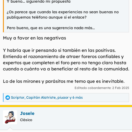
Y bueno... siguiendo mi propuesta
¿Os parece que cuando las experiencias no sean buenas no
publiquemos teléfono aunque sí el enlace?
Pero bueno, que es una sugerencia nada más...
Muy a favor en las negativas
Y habría que ir pensando si también en las positivas.
Entiendo el razonamiento de atraer foreros confiables y
expertos que completen el foro pero no tengo claro hasta
cuando o cuánto va a beneficiar al resto de la comunidad.
Lo de los mirones y parásitos me temo que es inevitable.
Editado cobardemente:
2 Feb 2025
Scriptor
,
Capitán Alatriste
,
piuaor
y 6 más
R
e
a
Josele
c
c
Clásico
i
o