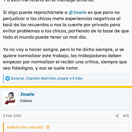
Si algo puede reprochársele a
@Josele
es que para no
perjudicar a las chicas meta experiencias negativas al
baúl de los recuerdos o nos la cuente por privado para
evitar problemas a las chicas, partiendo de la base de que
todo el mundo puede tener un mal día.
Yo no voy a hacer sangre, pero lo he dicho siempre, si se
quiere normalizar este trabajo, las trabajadoras deben
empezar por normalizar el recibir una crítica, siempre que
sea fidedigna, y eso se suele notar.
Scriptor
,
Capitán Alatriste
,
piuaor
y 3 más
R
e
a
Josele
c
c
Clásico
i
o
n
2 Feb 2025
#15
e
s
wallyFocks rebuznó:
: