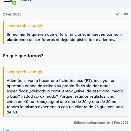
i
o
n
2 Feb 2025
#9
e
s
sandm rebuznó:
:
Si realmente quieren que el foro funcione, empiecen por no ir
alardeando de ser foreros ni dejando pistas tan evidentes.
En qué quedamos?
sandm rebuznó:
Además, si van a hacer una ficha técnica (FT), incluyan un
apartado donde describan su propio físico sin dar datos
específicos: ¿delgado o corpulento? ¿Nivel de aseo alto, medio
o bajo? ¿Edad aproximada? Porque, seamos realistas, una
chica de 40 no trabaja igual que una de 20, y una de 20 no
tendrá la misma experiencia con un cliente de 25 que con uno
de 60.
Editado cobardemente:
2 Feb 2025