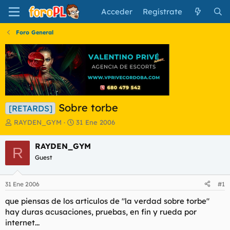
Acceder
Regístrate
Foro General
Sobre torbe
[RETARDS]
I
F
RAYDEN_GYM
31 Ene 2006
n
e
i
c
RAYDEN_GYM
R
c
h
Guest
i
a
a
d
d
e
31 Ene 2006
#1
o
i
r
n
que piensas de los articulos de "la verdad sobre torbe"
d
i
hay duras acusaciones, pruebas, en fin y rueda por
e
c
internet...
l
i