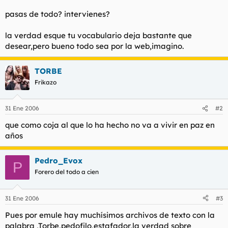
t
o
e
pasas de todo? intervienes?
m
a
la verdad esque tu vocabulario deja bastante que
desear,pero bueno todo sea por la web,imagino.
TORBE
Frikazo
31 Ene 2006
#2
que como coja al que lo ha hecho no va a vivir en paz en
años
Pedro_Evox
P
Forero del todo a cien
31 Ene 2006
#3
Pues por emule hay muchísimos archivos de texto con la
palabra ,Torbe,pedofilo,estafador,la verdad sobre