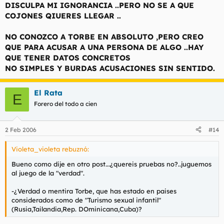
de paises del Este, Sudamerica,etc.
A LO MEJOR LAS TIAS
DISCULPA MI IGNORANCIA ..PERO NO SE A QUE
COMO TU NO VALEN ..Y HAY QUE BUSCAR
COJONES QIUERES LLEGAR ..
GENTE MAS COMPETENTE EN EL EXTRANJERO (SIN CONTAR
EL MORBO QUE PRODUCEN)
NO CONOZCO A TORBE EN ABSOLUTO ,PERO CREO
-¿Verdad o mentira Torbe que tu creaste la Comictiva y
QUE PARA ACUSAR A UNA PERSONA DE ALGO ..HAY
participaste en ella?.
MI NO ENTENDER..
QUE TENER DATOS CONCRETOS
-¿Verdad o mentira TOrbe que tu tienes una sobrina?, y que se
NO SIMPLES Y BURDAS ACUSACIONES SIN SENTIDO.
sepa este dato salio reciente en la web de "Putalocura", ahora
bien en los famosos "manuales malditos2 aparece ya el dato
de la sobrina.
El Rata
E
YO TAMBIEN TENGO UNA SOBRINA.....OHH SEÑOR ..ME
Forero del todo a cien
ARREPIENTO DE TENERLA
...ADEMAS.POR RESPETO A LOS
MENORES,OBVIEMOS MENCIONARLOS ,GRACIAS
2 Feb 2006
#14
-¿Verdad o mentira Torbe que estuviste en Mallorca una
temporada y que nunca especificaste a que te dedicabas?, y
Violeta_violeta rebuznó:
no no te ofendas ahora pero no eres tan atractivo como para
trabajar de camarero y en Mallorca en aquella epoca no habia
Bueno como dije en otro post...¿quereis pruebas no?..juguemos
industria, por no mencionar que se supone que vivirias en un
al juego de la "verdad".
piso con que o con quien ya es otra historia.
YO HE VIVIDO EN ZAMORA...SI TE SIRVE DE CONSUELO...
-¿Verdad o mentira Torbe, que has estado en paises
considerados como de "Turismo sexual infantil"
Demasiados datos,demasiadas cosas veridicas como para
(Rusia,Tailandia,Rep. DOminicana,Cuba)?
considerar que todo sea falso, como dice la frase "quien tenga