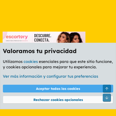
Valoramos tu privacidad
Utilizamos
cookies
esenciales para que este sitio funcione,
y cookies opcionales para mejorar tu experiencia.
Foro General
Ver más información y configurar tus preferencias
Cookies
PL OLDSTYLE AMARILLO
Cambiar fuente
Español (ES)
Arri
Aceptar todas las cookies
Contáctanos
Términos y reglas
Política de privacidad
Ayuda
R
Pie
S
Rechazar cookies opcionales
S
®
Community platform by XenForo
© 2010-2026 XenForo Ltd.