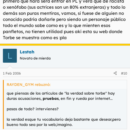
primero que hará será entrar en PL y verá que de racista
o xenófobo (sus actrices son un 80% extranjeras) y todo lo
demás son puras mentiras, vamos, si fuese de alguien no
conocido podría dañarle pero siendo un personaje público
todo el mundo sabe como es y lo que mienten esos
panfletos, no tienen utilidad pues akí esta su web donde
Torbe se muestra como es :pla
Lestah
L
Novato de mierda
1 Feb 2006
#10
RAYDEN_GYM rebuznó:
que piensas de los articulos de "la verdad sobre torbe" hay
duras acusaciones,
pruebas
, en fin y rueda por internet...
pasas de todo? intervienes?
la verdad esque tu vocabulario deja bastante que desear,pero
bueno todo sea por la web,imagino.