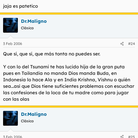
considerar que todo sea falso, como dice la frase "quien tenga
jaja es patetico
ojos que vea"
Dr.Maligno
Clásico
3 Feb 2006
#24
Que sí, que sí, que más tonta no puedes ser.
Y con lo del Tsunami te has lucido hija de la gran puta
pues en Tailandia no manda Dios manda Buda, en
Indonesia lo hace Ala y en India Krishna, Vishnu o quién
sea...así que Dios tiene suficientes problemas con escuchar
las confesiones de la loca de tu madre como para jugar
con las olas
Dr.Maligno
Clásico
3 Feb 2006
#25