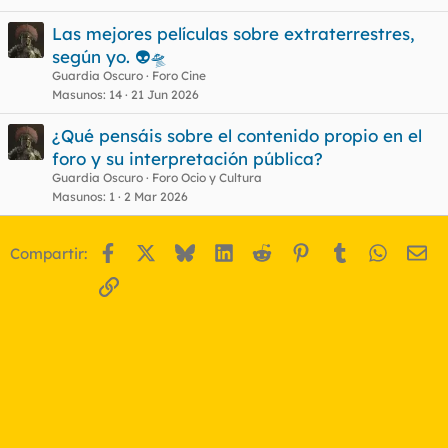
Las mejores películas sobre extraterrestres,
según yo. 👽🛸
Guardia Oscuro
Foro Cine
Masunos
14
21 Jun 2026
¿Qué pensáis sobre el contenido propio en el
foro y su interpretación pública?
Guardia Oscuro
Foro Ocio y Cultura
Masunos
1
2 Mar 2026
Facebook
X
Bluesky
LinkedIn
Reddit
Pinterest
Tumblr
WhatsA
Em
Compartir:
Enlace