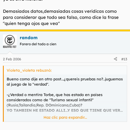
Demasiados datos,demasiadas cosas veridicas como
para considerar que todo sea falso, como dice la frase
"quien tenga ojos que vea"
random
Forero del todo a cien
2 Feb 2006
#13
Violeta_violeta rebuznó:
Bueno como dije en otro post...¿quereis pruebas no?..juguemos
al juego de la "verdad".
-¿Verdad o mentira Torbe, que has estado en paises
considerados como de "Turismo sexual infantil"
(Rusia,Tailandia,Rep. DOminicana,Cuba)?
YO TAMBIEN HE ESTADO ALLI...Y ESO QUE TIENE QUE VER...
Haz clic para expandir...
-¿Verdad o mentira Torbe que la mayoria de tus "chicas" no
actrices porno profesionales o sea amateurs son inmigrantes