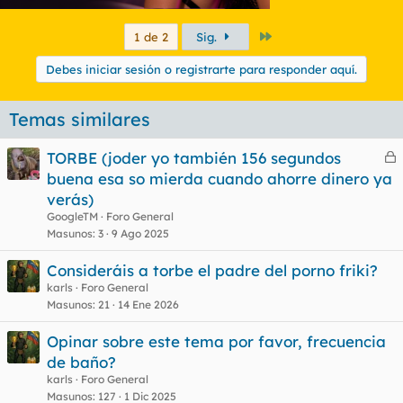
Último
1 de 2
Sig.
Debes iniciar sesión o registrarte para responder aquí.
Temas similares
TORBE (joder yo también 156 segundos
e
buena esa so mierda cuando ahorre dinero ya
r
verás)
r
GoogleTM
Foro General
Masunos
3
9 Ago 2025
Consideráis a torbe el padre del porno friki?
o
karls
Foro General
Masunos
21
14 Ene 2026
Opinar sobre este tema por favor, frecuencia
de baño?
karls
Foro General
Masunos
127
1 Dic 2025