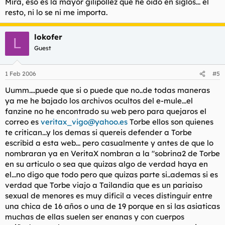
Mira, eso es la mayor gilipollez que he oido en siglos... el
resto, ni lo se ni me importa.
lokofer
L
Guest
1 Feb 2006
#5
Uumm....puede que si o puede que no..de todas maneras
ya me he bajado los archivos ocultos del e-mule...el
fanzine no he encontrado su web pero para quejaros el
correo es
veritax_vigo@yahoo.es
Torbe ellos son quienes
te critican...y los demas si quereis defender a Torbe
escribid a esta web... pero casualmente y antes de que lo
nombraran ya en VeritaX nombran a la "sobrina2 de Torbe
en su articulo o sea que quizas algo de verdad haya en
el...no digo que todo pero que quizas parte si..ademas si es
verdad que Torbe viajo a Tailandia que es un pariaiso
sexual de menores es muy dificil a veces distinguir entre
una chica de 16 años o una de 19 porque en si las asiaticas
muchas de ellas suelen ser enanas y con cuerpos