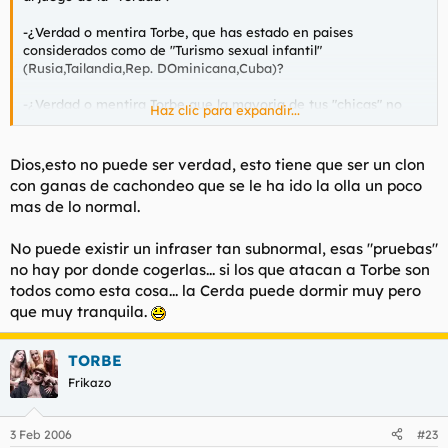
-¿Verdad o mentira Torbe, que has estado en paises
considerados como de "Turismo sexual infantil"
(Rusia,Tailandia,Rep. DOminicana,Cuba)?
-¿Verdad o mentira Torbe que la mayoria de tus "chicas" no
Haz clic para expandir...
actrices porno profesionales o sea amateurs son inmigrantes
de paises del Este, Sudamerica,etc.
Dios,esto no puede ser verdad, esto tiene que ser un clon
-¿Verdad o mentira Torbe que tu creaste la Comictiva y
con ganas de cachondeo que se le ha ido la olla un poco
participaste en ella?.
mas de lo normal.
-¿Verdad o mentira TOrbe que tu tienes una sobrina?, y que se
No puede existir un infraser tan subnormal, esas "pruebas"
sepa este dato salio reciente en la web de "Putalocura", ahora
bien en los famosos "manuales malditos2 aparece ya el dato
no hay por donde cogerlas... si los que atacan a Torbe son
de la sobrina.
todos como esta cosa... la Cerda puede dormir muy pero
que muy tranquila.
-¿Verdad o mentira Torbe que estuviste en Mallorca una
temporada y que nunca especificaste a que te dedicabas?, y
no no te ofendas ahora pero no eres tan atractivo como para
TORBE
trabajar de camarero y en Mallorca en aquella epoca no habia
Frikazo
industria, por no mencionar que se supone que vivirias en un
piso con que o con quien ya es otra historia.
3 Feb 2006
#23
Demasiados datos,demasiadas cosas veridicas como para