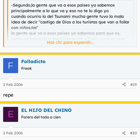
-Segundo,la gente que va a esos paises ya sabemos
principalmente a lo que va y eso no te lo digo yo
cuando ocurrio lo del Tsunami mucha gente tuvo la mala
idea de decir "castigo de Dios a los turistas que van a follar
con niños/as"
la gente que va a esos paises ya sabemos para que es,
como ya sabemos a que va la gente a Cuba, y no no solo
Haz clic para expandir...
es por las playas y el calorcito que lo hay en muchos mas
Haz clic para expandir...
lugares.
A esos países va toda clase de gente, desde jovenes a mayores
Folladicto
y sobre todo parejas. A ver si sales un poco mas de casa
F
ignorante.
Freak
2 Feb 2006
#19
-Tercero,las chicas son inmigrantes y ya sabemos porque
estan ahi, es eso o una jornada de 12 h,no me creo para
repe
nada eso de "ay es que yo vine engañada" ellas saben
cuando ejercen de prostitutas,actrices porno,etc,
que lo
EL HIJO DEL CHINO
eligen ellas
Haz clic para expandir...
E
Forero del todo a cien
Y entonces donde está el problema?
2 Feb 2006
#20
-Cuarto, te lo dice una chica que ha trabajado en Mallorca