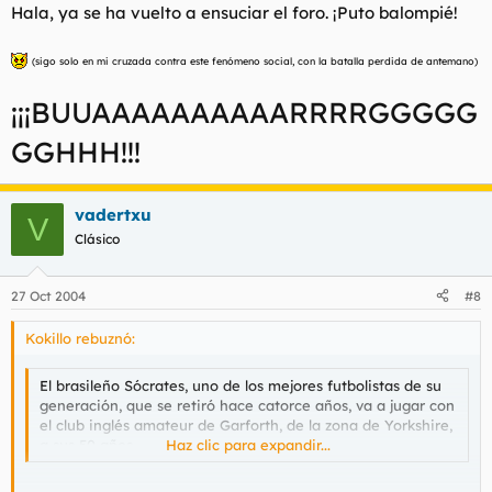
Hala, ya se ha vuelto a ensuciar el foro. ¡Puto balompié!
(sigo solo en mi cruzada contra este fenómeno social, con la batalla perdida de antemano)
¡¡¡BUUAAAAAAAAAARRRRGGGGG
GGHHH!!!
vadertxu
V
Clásico
27 Oct 2004
#8
Kokillo rebuznó:
El brasileño Sócrates, uno de los mejores futbolistas de su
generación, que se retiró hace catorce años, va a jugar con
el club inglés amateur de Garforth, de la zona de Yorkshire,
a sus 50 años
Haz clic para expandir...