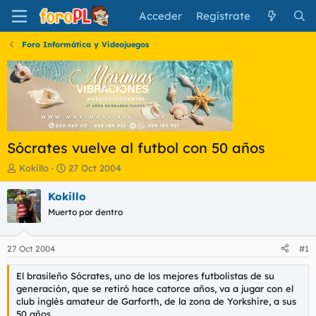
Acceder
Regístrate
Foro Informática y Videojuegos
Sócrates vuelve al futbol con 50 años
I
F
Kokillo
27 Oct 2004
n
e
i
c
Kokillo
c
h
Muerto por dentro
i
a
a
d
d
e
27 Oct 2004
#1
o
i
r
n
El brasileño Sócrates, uno de los mejores futbolistas de su
d
i
generación, que se retiró hace catorce años, va a jugar con el
e
c
club inglés amateur de Garforth, de la zona de Yorkshire, a sus
l
i
50 años