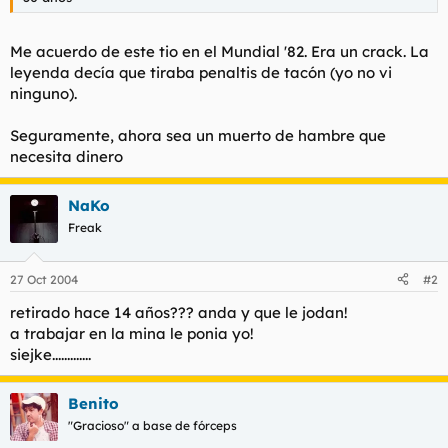
t
o
e
m
Me acuerdo de este tio en el Mundial '82. Era un crack. La
a
leyenda decía que tiraba penaltis de tacón (yo no vi
ninguno).
Seguramente, ahora sea un muerto de hambre que
necesita dinero
NaKo
Freak
27 Oct 2004
#2
retirado hace 14 años??? anda y que le jodan!
a trabajar en la mina le ponia yo!
siejke.............
Benito
"Gracioso" a base de fórceps