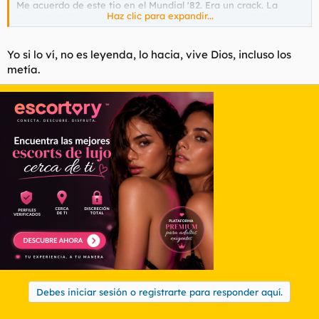
Me acuerdo de este tio en el Mundial '82. Era un crack. La
Haz clic para expandir...
leyenda decía que tiraba penaltis de tacón (yo no vi ninguno).
Seguramente, ahora sea un muerto de hambre que necesita
Yo si lo ví, no es leyenda, lo hacia, vive Dios, incluso los
dinero
metía.
Debes iniciar sesión o registrarte para responder aquí.