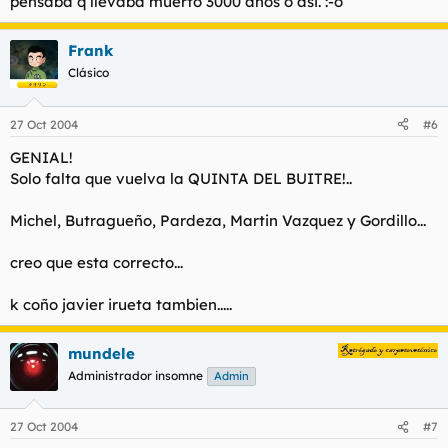
pensaba q llevaba muerto 3000 años o asi. :-o
Frank
Clásico
27 Oct 2004
#6
GENIAL!
Solo falta que vuelva la QUINTA DEL BUITRE!..
Michel, Butragueño, Pardeza, Martin Vazquez y Gordillo...
creo que esta correcto...
k coño javier irueta tambien.....
mundele
Administrador insomne
Admin
27 Oct 2004
#7