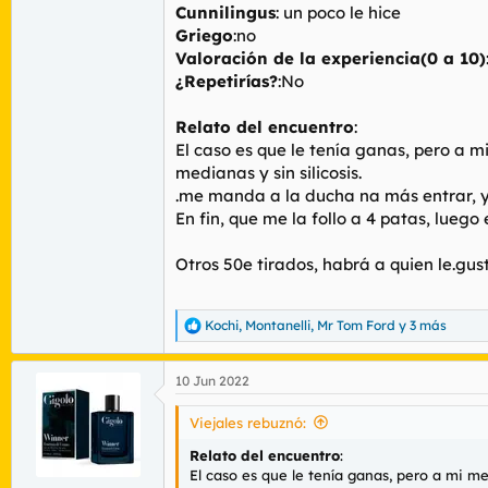
Cunnilingus
: un poco le hice
Griego
:no
Valoración de la experiencia(0 a 10)
¿Repetirías?
:No
Relato del encuentro
:
El caso es que le tenía ganas, pero a 
medianas y sin silicosis.
.me manda a la ducha na más entrar, y al
En fin, que me la follo a 4 patas, luego
Otros 50e tirados, habrá a quien le.gus
Kochi
,
Montanelli
,
Mr Tom Ford
y 3 más
R
e
a
10 Jun 2022
c
c
i
Viejales rebuznó:
o
n
Relato del encuentro
:
e
El caso es que le tenía ganas, pero a mi m