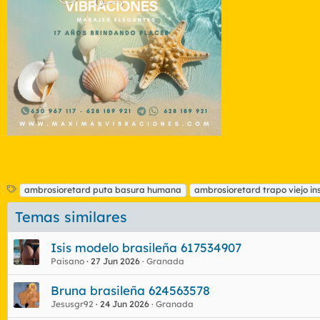
E
ambrosioretard puta basura humana
ambrosioretard trapo viejo in
t
Temas similares
i
q
u
Isis modelo brasileña 617534907
e
Paisano
27 Jun 2026
Granada
t
a
Bruna brasileña 624563578
s
Jesusgr92
24 Jun 2026
Granada