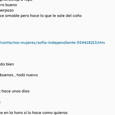
pero bueno
uerpazo
rece amable pero hace lo que le sale del coño
/contactos-mujeres/sofia-independiente-554418213.htm
todo bien
 buenas , todó nuevo
: hace unos dias
s
ice en la hora si lo hace como quieras