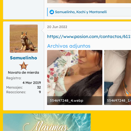
Samuelinho
,
Kochi
y
Montanelli
R
e
a
20 Jun 2022
c
c
https://www.pasion.com/contactos/61
i
o
Archivos adjuntos
n
e
s
Samuelinho
:
Novato de mierda
Registro
4 Mar 2019
Mensajes
32
Reacciones
9
554697248_4.webp
554697248_1
141,6 KB · Visitas: 334
162,5 KB · Visi