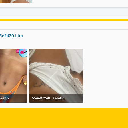
1562430.htm
.webp
554697248_2.webp
tas: 333
119,3 KB · Visitas: 333