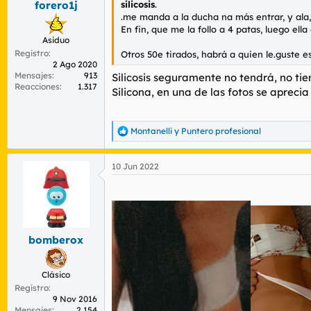
s
silicosis
.
forero1j
:
.me manda a la ducha na más entrar, y ala, 
En fin, que me la follo a 4 patas, luego ell
Asiduo
Registro
Otros 50e tirados, habrá a quien le.guste e
2 Ago 2020
Mensajes
913
Silicosis seguramente no tendrá, no ti
Reacciones
1.317
Silicona, en una de las fotos se aprecia
Montanelli
y
Puntero profesional
R
e
a
10 Jun 2022
c
c
i
o
n
e
s
bomberox
:
Clásico
Registro
9 Nov 2016
Mensajes
2.154