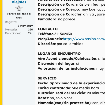
Viejales
r
n
Descripción de Cara
: más bien fea , 
d
i
Descripción de Cuerpo
: muy buena, c
e
c
Forero del todo a
Descripción de Carácter
: ahí va , pa
l
i
cien
t
o
Fumadora
: no parece
Registro
e
2 May 2019
m
CONTACTO
Mensajes
160
a
Reacciones
241
Teléfono
:611562430
Web/Anuncio
:
https://www.pasion.com
Dirección
: por calle tablas
LUGAR DE ENCUENTRO
Aire Acondicionado/Calefacción
: si 
Discreción del lugar
: si
Valoración de las instalaciones
: muy
SERVICIO
Fecha aproximada de la experiencia
Tarifa contratada
: 50e media hora
Duración real del servicio
: 20 minuto
Besos
: no, solo picos
Mamada(con/sin protección)
: con, d