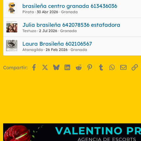
brasileña centro granada 613436036
Pirata
30 Abr 2026
Granada
Julia brasileña 642078536 estafadora
Testuzo
2 Jul 2026
Granada
Laura Brasileña 602106567
Atanagildo
26 Feb 2026
Granada
Facebook
X
Bluesky
LinkedIn
Reddit
Pinterest
Tumblr
WhatsApp
Email
E
Compartir: