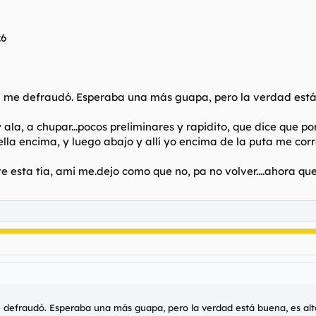
:6
mi me defraudó. Esperaba una más guapa, pero la verdad está 
a, a chupar...pocos preliminares y rapidito, que dice que por 
 ella encima, y luego abajo y allí yo encima de la puta me corr
te esta tía, ami me.dejo como que no, pa no volver....ahora que
e defraudó. Esperaba una más guapa, pero la verdad está buena, es alt