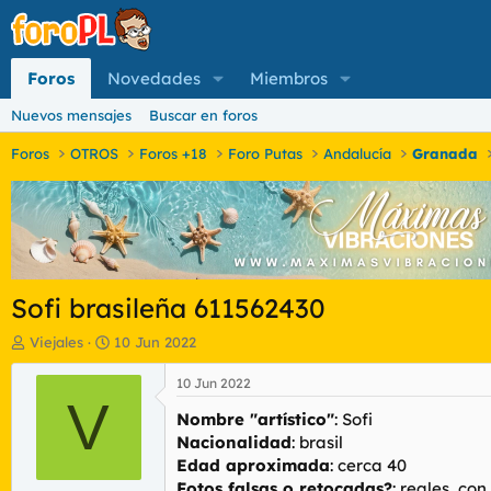
Foros
Novedades
Miembros
Nuevos mensajes
Buscar en foros
Foros
OTROS
Foros +18
Foro Putas
Andalucía
Granada
Sofi brasileña 611562430
I
F
Viejales
10 Jun 2022
n
e
i
c
10 Jun 2022
c
V
h
Nombre "artístico"
: Sofi
i
a
a
d
Nacionalidad
: brasil
d
e
Edad aproximada
: cerca 40
o
i
Fotos falsas o retocadas?
: reales, co