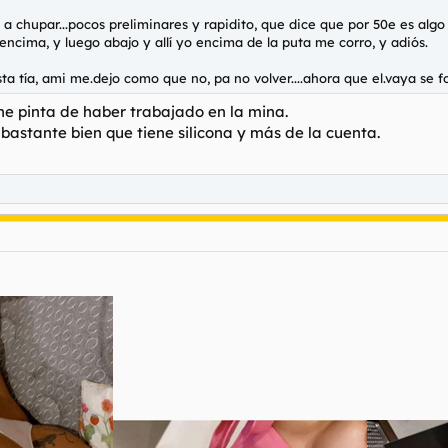
a chupar...pocos preliminares y rapidito, que dice que por 50e es algo e
a encima, y luego abajo y allí yo encima de la puta me corro, y adiós.
sta tía, ami me.dejo como que no, pa no volver....ahora que el.vaya se f
ene pinta de haber trabajado en la mina.
 bastante bien que tiene silicona y más de la cuenta.