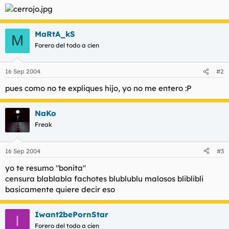
t
o
e
m
a
MaRtA_kS
M
Forero del todo a cien
16 Sep 2004
#2
pues como no te expliques hijo, yo no me entero :P
NaKo
Freak
16 Sep 2004
#3
yo te resumo "bonita"
censura blablabla fachotes blublublu malosos bliblibli
basicamente quiere decir eso
Iwant2bePornStar
I
Forero del todo a cien