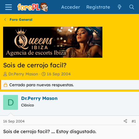
Acceder
Regístrate
Foro General
Sois de cerrojo facil?
I
F
Dr.Perry Mason
16 Sep 2004
n
e
Cerrado para nuevas respuestas.
i
c
c
h
i
a
Dr.Perry Mason
D
a
d
Clásico
d
e
o
i
r
n
16 Sep 2004
#1
d
i
e
c
Sois de cerrojo facil? .... Estoy disgustado.
l
i