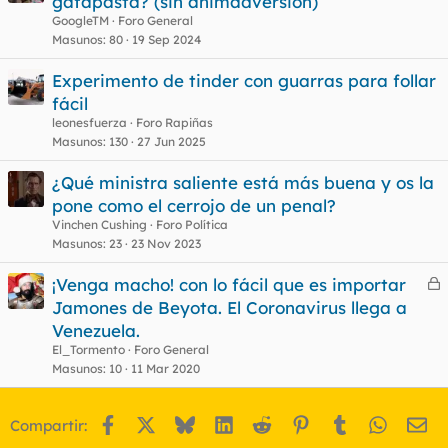
gafapasta? (sin animadversión)
GoogleTM
Foro General
Masunos
80
19 Sep 2024
Experimento de tinder con guarras para follar
fácil
leonesfuerza
Foro Rapiñas
Masunos
130
27 Jun 2025
¿Qué ministra saliente está más buena y os la
pone como el cerrojo de un penal?
Vinchen Cushing
Foro Política
Masunos
23
23 Nov 2023
¡Venga macho! con lo fácil que es importar
e
Jamones de Beyota. El Coronavirus llega a
r
Venezuela.
r
El_Tormento
Foro General
Masunos
10
11 Mar 2020
o
Facebook
X
Bluesky
LinkedIn
Reddit
Pinterest
Tumblr
WhatsA
Em
Compartir: