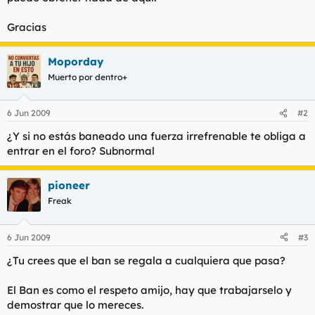
t
o
e
Gracias
m
a
Moporday
Muerto por dentro+
6 Jun 2009
#2
¿Y si no estás baneado una fuerza irrefrenable te obliga a
entrar en el foro? Subnormal
pioneer
Freak
6 Jun 2009
#3
¿Tu crees que el ban se regala a cualquiera que pasa?
El Ban es como el respeto amijo, hay que trabajarselo y
demostrar que lo mereces.