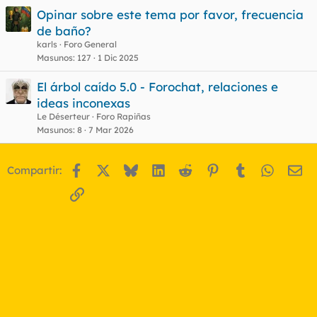
Opinar sobre este tema por favor, frecuencia
de baño?
karls
Foro General
Masunos
127
1 Dic 2025
El árbol caído 5.0 - Forochat, relaciones e
ideas inconexas
Le Déserteur
Foro Rapiñas
Masunos
8
7 Mar 2026
Facebook
X
Bluesky
LinkedIn
Reddit
Pinterest
Tumblr
WhatsA
Em
Compartir:
Enlace