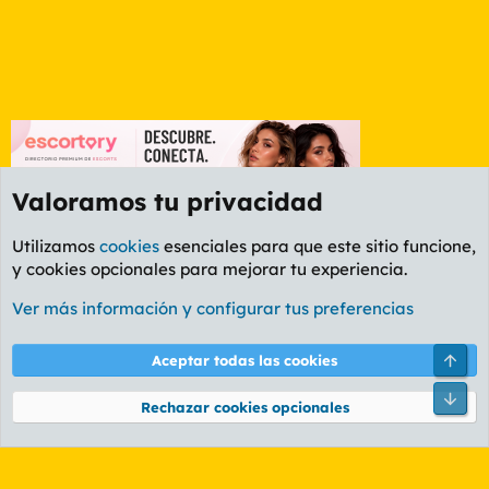
Valoramos tu privacidad
Utilizamos
cookies
esenciales para que este sitio funcione,
y cookies opcionales para mejorar tu experiencia.
Foro Rapiñas
Ver más información y configurar tus preferencias
Cookies
PL OLDSTYLE AMARILLO
Cambiar fuente
Español (ES)
Arri
Aceptar todas las cookies
Contáctanos
Términos y reglas
Política de privacidad
Ayuda
R
Pie
S
Rechazar cookies opcionales
S
®
Community platform by XenForo
© 2010-2026 XenForo Ltd.