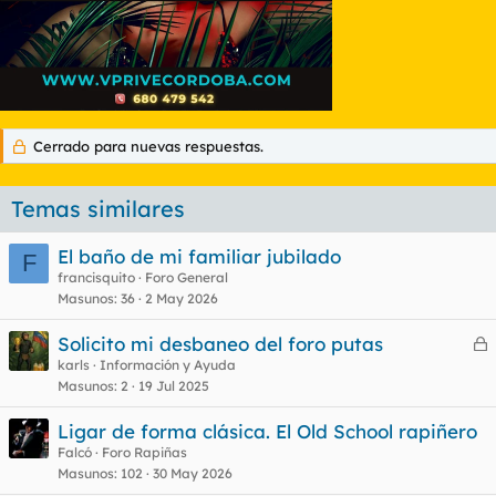
Cerrado para nuevas respuestas.
Temas similares
El baño de mi familiar jubilado
F
francisquito
Foro General
Masunos
36
2 May 2026
Solicito mi desbaneo del foro putas
e
karls
Información y Ayuda
Masunos
2
19 Jul 2025
r
r
Ligar de forma clásica. El Old School rapiñero
Falcó
Foro Rapiñas
Masunos
102
30 May 2026
o