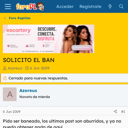
Acceder
Regístrate
Foro Rapiñas
SOLICITO EL BAN
I
F
Azoreus
6 Jun 2009
n
e
Cerrado para nuevas respuestas.
i
c
c
h
i
a
Azoreus
A
a
d
Novato de mierda
d
e
o
i
r
n
6 Jun 2009
#1
d
i
e
c
Pido ser baneado, los ultimos post son aburridos, y ya no
l
i
puedo obtener nada de aquí.