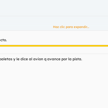
Haz clic para expandir...
disminución de la reactividad,
los pacientes deben evitar operar má
.
Haz clic para expandir...
cto.
paletas y le dice al avion q avance por la pista.