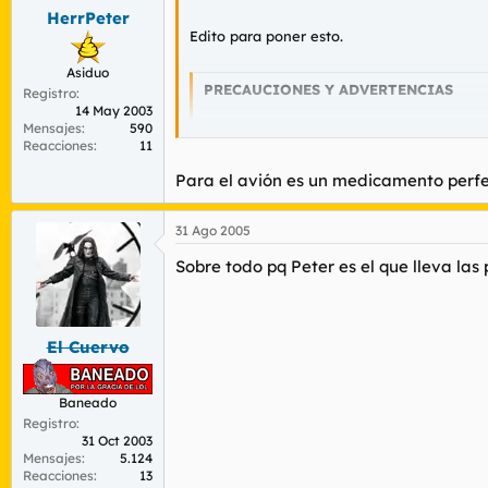
HerrPeter
Edito para poner esto.
Asiduo
PRECAUCIONES Y ADVERTENCIAS
Registro
14 May 2003
Mensajes
590
Reacciones
11
En algunas personas puede provocar una 
se conozca su respuesta a la medicación
Para el avión es un medicamento perfe
Que tal un avion?
31 Ago 2005
Sobre todo pq Peter es el que lleva las 
El Cuervo
Baneado
Registro
31 Oct 2003
Mensajes
5.124
Reacciones
13