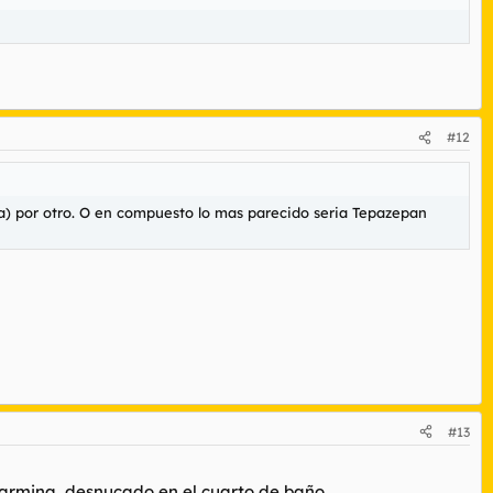
#12
da) por otro. O en compuesto lo mas parecido seria Tepazepan
#13
 carmina, desnucado en el cuarto de baño