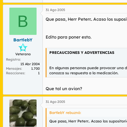
31 Ago 2005
B
Que pasa, Herr Peterr.. Acaso los supo
Edito para poner esto.
BartlebY
PRECAUCIONES Y ADVERTENCIAS
Veterano
Registro
15 Abr 2004
En algunas personas puede provocar una di
Mensajes
1.700
conozca su respuesta a la medicación.
Reacciones
1
Que tal un avion?
31 Ago 2005
BartlebY rebuznó:
Que pasa, Herr Peterr.. Acaso los suposito