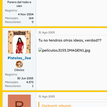
Forero del todo a
cien
Registro
4 Nov 2004
Mensajes
164
Reacciones
0
31 Ago 2005
Tu no tendras otras ideas, verdad??
Pistolas_Joe
Clásico
Registro
30 Jun 2005
Mensajes
4.370
Reacciones
1
31 Ago 2005
R
ClockworK rebuznó: