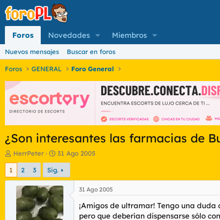
Foros
Novedades
Miembros
Nuevos mensajes
Buscar en foros
Foros
GENERAL
Foro General
¿Son interesantes las farmacias de B
I
F
HerrPeter
31 Ago 2005
n
e
1
2
3
Sig.
i
c
c
h
i
a
31 Ago 2005
a
d
¡Amigos de ultramar! Tengo una duda qu
d
e
o
i
pero que deberían dispensarse sólo con