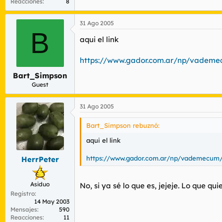
Reacciones
8
31 Ago 2005
B
aqui el link
https://www.gador.com.ar/np/vademe
Bart_Simpson
Guest
31 Ago 2005
Bart_Simpson rebuznó:
aqui el link
https://www.gador.com.ar/np/vademecum/
HerrPeter
Asiduo
No, si ya sé lo que es, jejeje. Lo que qu
Registro
14 May 2003
Mensajes
590
Reacciones
11