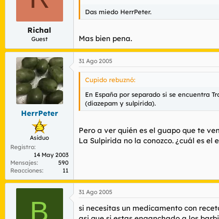
Das miedo HerrPeter.
Richal
Mas bien pena.
Guest
31 Ago 2005
Cupido rebuznó:
En España por separado si se encuentra Tr
(diazepam y sulpirida).
HerrPeter
Pero a ver quién es el guapo que te ve
Asiduo
La Sulpirida no la conozco. ¿cuál es el
Registro
14 May 2003
Mensajes
590
Reacciones
11
31 Ago 2005
B
si necesitas un medicamento con receta,
asi que si estas enganchado a los barb