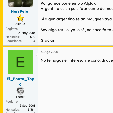
r
n
Pongamos por ejemplo Alplax.
d
i
Argentina es un país fabricante de me
HerrPeter
e
c
l
i
Si algún argentino se anima, que vaya 
t
o
Asiduo
e
Registro
m
Soy algo rarillo, ya lo sé, no hace falt
14 May 2003
a
Mensajes
590
Gracias.
Reacciones
11
31 Ago 2005
E
No te hagas el interesante coño, di que 
El_Pouto_Top
o
Freak
Registro
6 Sep 2003
Mensajes
5.364