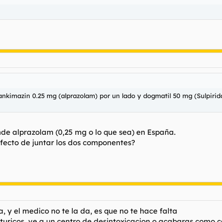
ankimazin 0.25 mg (alprazolam) por un lado y dogmatil 50 mg (Sulpiri
nde alprazolam (0,25 mg o lo que sea) en España.
 efecto de juntar los dos componentes?
 y el medico no te la da, es que no te hace falta
ituricos, ve a un centro de desintoxicacion o acabaras como