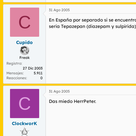
31 Ago 2005
C
En España por separado si se encuentra
seria Tepazepan (diazepam y sulpirida)
Cupido
Freak
Registro
27 Dic 2003
Mensajes
5.911
Reacciones
0
31 Ago 2005
C
Das miedo HerrPeter.
ClockworK