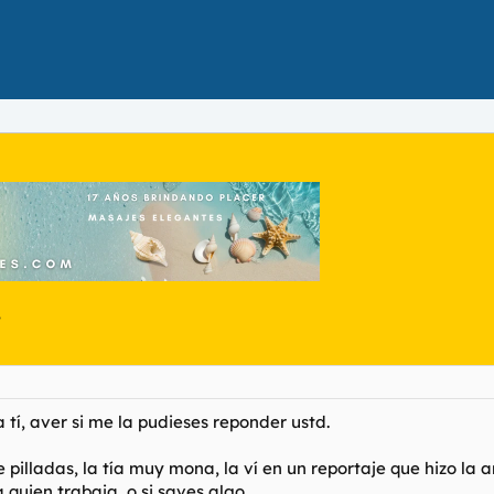
.
tí, aver si me la pudieses reponder ustd.
 pilladas, la tía muy mona, la ví en un reportaje que hizo la 
quien trabaja, o si saves algo...