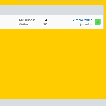
Masunos
4
2 May 2007
J
Visitas
5K
jmtsalou