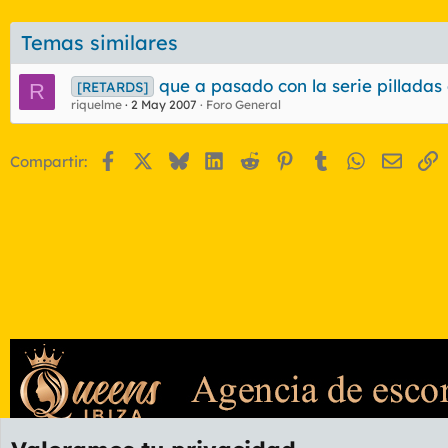
Temas similares
que a pasado con la serie pilladas 
[RETARDS]
R
riquelme
2 May 2007
Foro General
Facebook
X
Bluesky
LinkedIn
Reddit
Pinterest
Tumblr
WhatsApp
Email
E
Compartir: