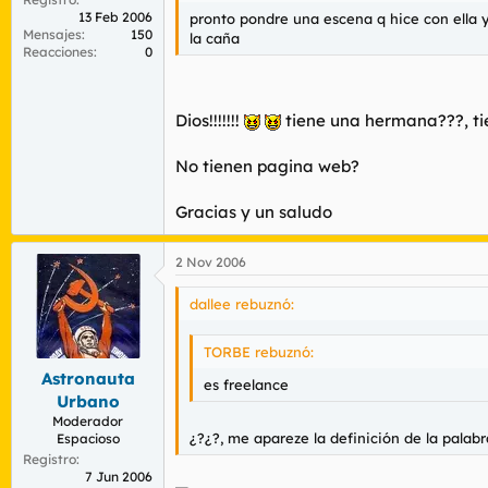
13 Feb 2006
pronto pondre una escena q hice con ella
Mensajes
150
la caña
Reacciones
0
Dios!!!!!!!
tiene una hermana???, ti
No tienen pagina web?
Gracias y un saludo
2 Nov 2006
dallee rebuznó:
TORBE rebuznó:
Astronauta
es freelance
Urbano
Moderador
¿?¿?, me apareze la definición de la palabr
Espacioso
Registro
7 Jun 2006