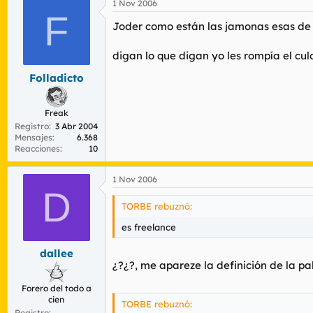
1 Nov 2006
F
Joder como están las jamonas esas de
digan lo que digan yo les rompía el cul
Folladicto
Freak
Registro
3 Abr 2004
Mensajes
6.368
Reacciones
10
1 Nov 2006
D
TORBE rebuznó:
es freelance
dallee
¿?¿?, me apareze la definición de la pa
Forero del todo a
cien
TORBE rebuznó:
Registro