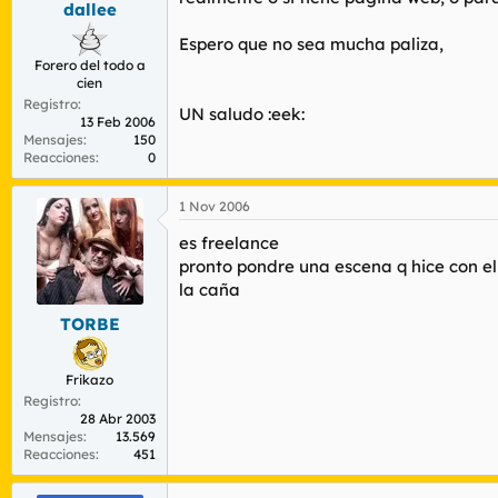
dallee
r
n
d
i
Espero que no sea mucha paliza,
e
c
Forero del todo a
l
i
cien
t
o
Registro
e
UN saludo :eek:
13 Feb 2006
m
Mensajes
150
a
Reacciones
0
1 Nov 2006
es freelance
pronto pondre una escena q hice con e
la caña
TORBE
Frikazo
Registro
28 Abr 2003
Mensajes
13.569
Reacciones
451