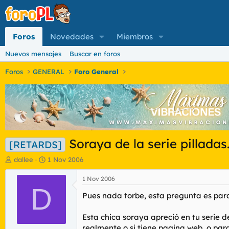
Foros
Novedades
Miembros
Nuevos mensajes
Buscar en foros
Foros
GENERAL
Foro General
Soraya de la serie pilladas
[RETARDS]
I
F
dallee
1 Nov 2006
n
e
i
c
1 Nov 2006
c
D
h
Pues nada torbe, esta pregunta es para 
i
a
a
d
d
e
Esta chica soraya apreció en tu serie de
o
i
realmente o si tiene pagina web, o para 