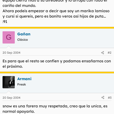
equipo cierra filas a su alrededor y lo arropa con todo el
t
o
cariño del mundo.
e
Ahora podeis empezar a decir que soy un marika lamioso
m
a
y cursi si quereis, pero es bonito veros así hijos de puta...
:91
Gañan
G
Clásico
20 Sep 2004
#2
Es para que el resto se confíen y podamos ensañarnos con
el próximo.
Armani
Freak
20 Sep 2004
#3
snow es una forera muy respetada, creo que la unica, es
normal apoyarla.