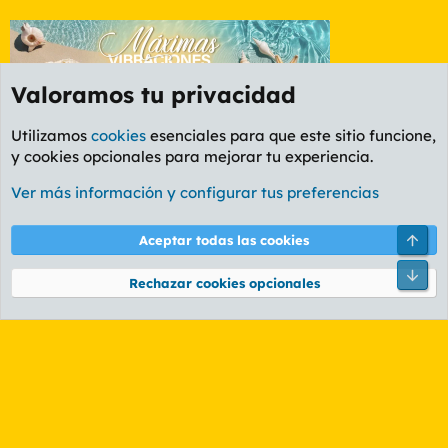
Valoramos tu privacidad
Utilizamos
cookies
esenciales para que este sitio funcione,
y cookies opcionales para mejorar tu experiencia.
Foro General
Ver más información y configurar tus preferencias
Cookies
PL OLDSTYLE AMARILLO
Cambiar fuente
Español (ES)
Arri
Aceptar todas las cookies
Contáctanos
Términos y reglas
Política de privacidad
Ayuda
R
Pie
S
Rechazar cookies opcionales
S
®
Community platform by XenForo
© 2010-2026 XenForo Ltd.