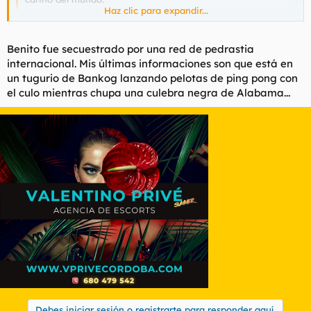
Haz clic para expandir...
Ahora podeis empezar a decir que soy un marika lamioso y
cursi si quereis, pero es bonito veros así hijos de puta...
:91
Haz clic para expandir...
Benito fue secuestrado por una red de pedrastia
internacional. Mis últimas informaciones son que está en
un tugurio de Bankog lanzando pelotas de ping pong con
Uhm, me parese que el ofisial Matute le va a meter la porra por
el culo mientras chupa una culebra negra de Alabama...
el cacas por desir eso.
Por sierto Don Gato, ¿qué fue de Benito? hase tiempo que no
se pasa por el barrio.
Buenas noches.
Debes iniciar sesión o registrarte para responder aquí.