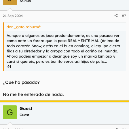
Asiduo
21 Sep 2004
#7
don_gato rebuznó:
Aunque a algunos os joda produndamente, es una pasada ver
como ante un forero que lo pasa REALMENTE MAL (ánimo de
todo corazón Snow, estás en el buen camino), el equipo cierra
filas a su alrededor y lo arropa con todo el cariño del mundo.
Ahora podeis empezar a decir que soy un marika lamioso y
cursi si quereis, pero es bonito veros así hijos de puta...
:91
¿Que ha pasado?
No me he enterado de nada.
Guest
G
Guest