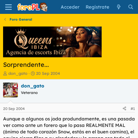
Acceder
Regístrate
Foro General
Sorprendente...
I
F
don_gato
20 Sep 2004
n
e
i
c
don_gato
c
h
Veterano
i
a
a
d
d
e
20 Sep 2004
#1
o
i
r
n
Aunque a algunos os joda produndamente, es una pasada
d
i
ver como ante un forero que lo pasa REALMENTE MAL
e
c
(ánimo de todo corazón Snow, estás en el buen camino), el
l
i