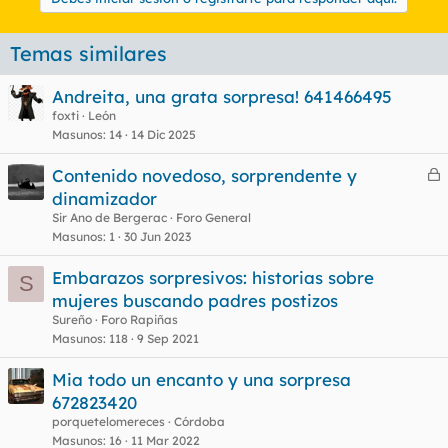
Temas similares
Andreita, una grata sorpresa! 641466495
foxti
León
Masunos
14
14 Dic 2025
Contenido novedoso, sorprendente y
e
dinamizador
r
Sir Ano de Bergerac
Foro General
r
Masunos
1
30 Jun 2023
Embarazos sorpresivos: historias sobre
S
mujeres buscando padres postizos
o
Sureño
Foro Rapiñas
Masunos
118
9 Sep 2021
Mia todo un encanto y una sorpresa
672823420
porquetelomereces
Córdoba
Masunos
16
11 Mar 2022