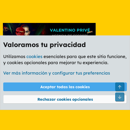
Valoramos tu privacidad
Utilizamos
cookies
esenciales para que este sitio funcione,
y cookies opcionales para mejorar tu experiencia.
Foro General
Ver más información y configurar tus preferencias
Cookies
PL OLDSTYLE AMARILLO
Cambiar fuente
Español (ES)
Arri
Aceptar todas las cookies
Contáctanos
Términos y reglas
Política de privacidad
Ayuda
R
Pie
S
Rechazar cookies opcionales
S
®
Community platform by XenForo
© 2010-2026 XenForo Ltd.