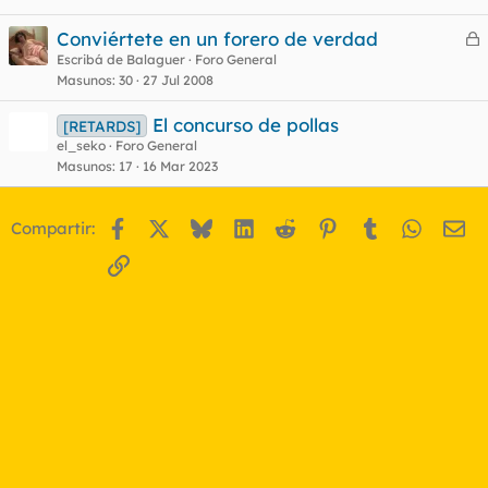
Conviértete en un forero de verdad
e
Escribá de Balaguer
Foro General
Masunos
30
27 Jul 2008
r
r
El concurso de pollas
[RETARDS]
el_seko
Foro General
Masunos
17
16 Mar 2023
o
Facebook
X
Bluesky
LinkedIn
Reddit
Pinterest
Tumblr
WhatsA
Em
Compartir:
Enlace