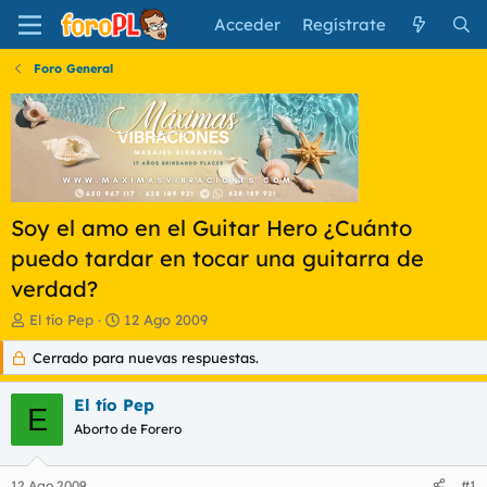
Acceder
Regístrate
Foro General
Soy el amo en el Guitar Hero ¿Cuánto
puedo tardar en tocar una guitarra de
verdad?
I
F
El tío Pep
12 Ago 2009
n
e
Cerrado para nuevas respuestas.
i
c
c
h
i
a
El tío Pep
E
a
d
Aborto de Forero
d
e
o
i
r
n
12 Ago 2009
#1