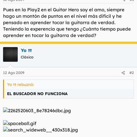
d
i
e
c
Pues en la Play2 en el Guitar Hero soy el amo, siempre
l
i
hago un montón de puntos en el nivel más díficil y he
t
o
pensado en aprender tocar la guitarra de verdad.
e
Teniendo la experencia que tengo ¿Cuánto tiempo puede
m
aprender en tocar la guitarra de verdad?
a
Yo tt
Clásico
12 Ago 2009
#2
Yo tt rebuznó:
EL BUSCADOR NO FUNCIONA