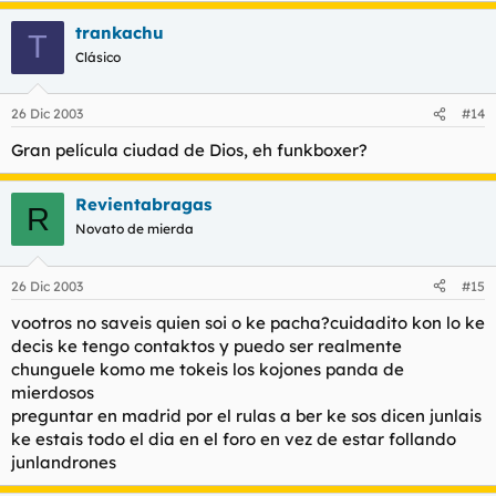
trankachu
T
Clásico
26 Dic 2003
#14
Gran película ciudad de Dios, eh funkboxer?
Revientabragas
R
Novato de mierda
26 Dic 2003
#15
vootros no saveis quien soi o ke pacha?cuidadito kon lo ke
decis ke tengo contaktos y puedo ser realmente
chunguele komo me tokeis los kojones panda de
mierdosos
preguntar en madrid por el rulas a ber ke sos dicen junlais
ke estais todo el dia en el foro en vez de estar follando
junlandrones