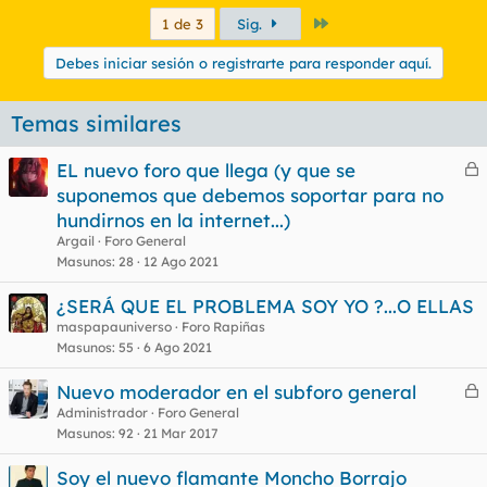
Último
1 de 3
Sig.
Debes iniciar sesión o registrarte para responder aquí.
Temas similares
EL nuevo foro que llega (y que se
e
suponemos que debemos soportar para no
r
hundirnos en la internet...)
r
Argail
Foro General
Masunos
28
12 Ago 2021
¿SERÁ QUE EL PROBLEMA SOY YO ?...O ELLAS
o
maspapauniverso
Foro Rapiñas
Masunos
55
6 Ago 2021
Nuevo moderador en el subforo general
e
Administrador
Foro General
Masunos
92
21 Mar 2017
r
r
Soy el nuevo flamante Moncho Borrajo