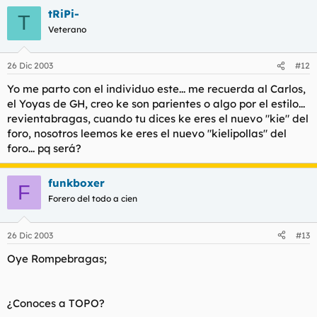
tRiPi-
T
Veterano
26 Dic 2003
#12
Yo me parto con el individuo este... me recuerda al Carlos,
el Yoyas de GH, creo ke son parientes o algo por el estilo...
revientabragas, cuando tu dices ke eres el nuevo "kie" del
foro, nosotros leemos ke eres el nuevo "kielipollas" del
foro... pq será?
funkboxer
F
Forero del todo a cien
26 Dic 2003
#13
Oye Rompebragas;
¿Conoces a TOPO?