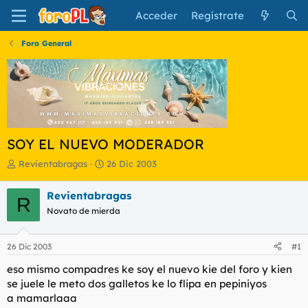
Acceder
Regístrate
Foro General
SOY EL NUEVO MODERADOR
I
F
Revientabragas
26 Dic 2003
n
e
i
c
Revientabragas
R
c
h
Novato de mierda
i
a
a
d
d
e
26 Dic 2003
#1
o
i
r
n
eso mismo compadres ke soy el nuevo kie del foro y kien
d
i
se juele le meto dos galletos ke lo flipa en pepiniyos
e
c
a mamarlaaa
l
i