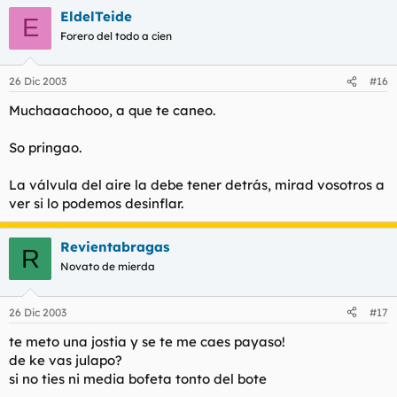
EldelTeide
E
Forero del todo a cien
26 Dic 2003
#16
Muchaaachooo, a que te caneo.
So pringao.
La válvula del aire la debe tener detrás, mirad vosotros a
ver si lo podemos desinflar.
Revientabragas
R
Novato de mierda
26 Dic 2003
#17
te meto una jostia y se te me caes payaso!
de ke vas julapo?
si no ties ni media bofeta tonto del bote