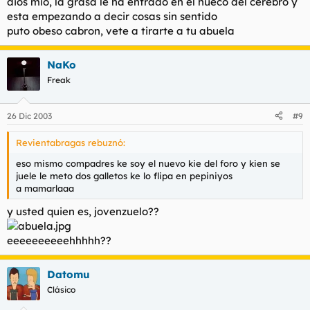
dios mio, la grasa le ha entrado en el hueco del cerebro y
esta empezando a decir cosas sin sentido
puto obeso cabron, vete a tirarte a tu abuela
NaKo
Freak
26 Dic 2003
#9
Revientabragas rebuznó:
eso mismo compadres ke soy el nuevo kie del foro y kien se
juele le meto dos galletos ke lo flipa en pepiniyos
a mamarlaaa
y usted quien es, jovenzuelo??
eeeeeeeeeehhhhh??
Datomu
Clásico