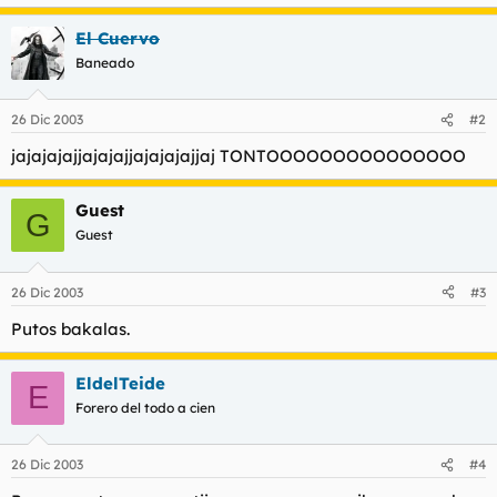
t
o
e
El Cuervo
m
Baneado
a
26 Dic 2003
#2
jajajajajjajajajjajajajajjaj TONTOOOOOOOOOOOOOOO
Guest
G
Guest
26 Dic 2003
#3
Putos bakalas.
EldelTeide
E
Forero del todo a cien
26 Dic 2003
#4