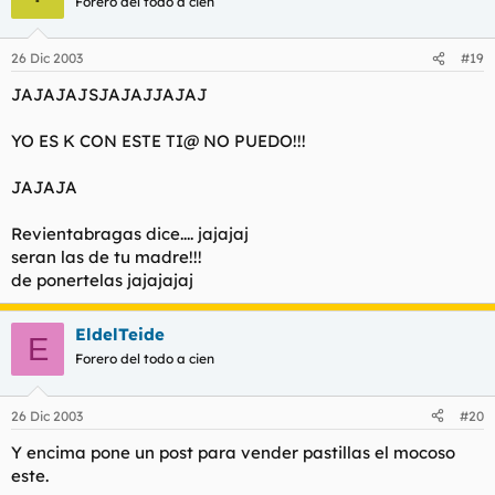
Forero del todo a cien
26 Dic 2003
#19
JAJAJAJSJAJAJJAJAJ
YO ES K CON ESTE TI@ NO PUEDO!!!
JAJAJA
Revientabragas dice.... jajajaj
seran las de tu madre!!!
de ponertelas jajajajaj
EldelTeide
E
Forero del todo a cien
26 Dic 2003
#20
Y encima pone un post para vender pastillas el mocoso
este.