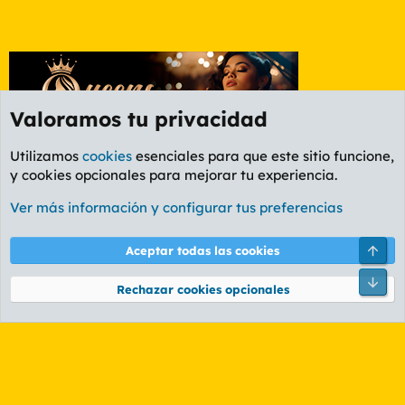
Valoramos tu privacidad
Utilizamos
cookies
esenciales para que este sitio funcione,
y cookies opcionales para mejorar tu experiencia.
Foro General
Ver más información y configurar tus preferencias
Cookies
PL OLDSTYLE AMARILLO
Cambiar fuente
Español (ES)
Arri
Aceptar todas las cookies
Contáctanos
Términos y reglas
Política de privacidad
Ayuda
R
Pie
S
Rechazar cookies opcionales
S
®
Community platform by XenForo
© 2010-2026 XenForo Ltd.