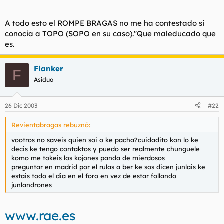
A todo esto el ROMPE BRAGAS no me ha contestado si
conocia a TOPO (SOPO en su caso)."Que maleducado que
es.
Flanker
F
Asiduo
26 Dic 2003
#22
Revientabragas rebuznó:
vootros no saveis quien soi o ke pacha?cuidadito kon lo ke
decis ke tengo contaktos y puedo ser realmente chunguele
komo me tokeis los kojones panda de mierdosos
preguntar en madrid por el rulas a ber ke sos dicen junlais ke
estais todo el dia en el foro en vez de estar follando
junlandrones
www.rae.es