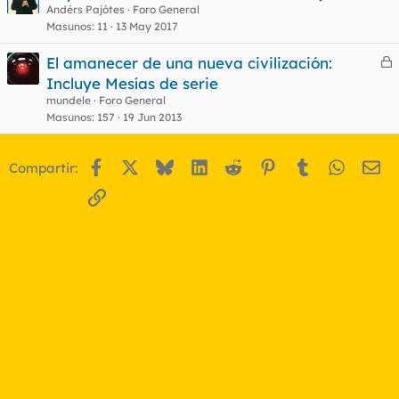
Andérs Pajótes
Foro General
Masunos
11
13 May 2017
o
El amanecer de una nueva civilización:
e
Incluye Mesías de serie
r
mundele
Foro General
r
Masunos
157
19 Jun 2013
Facebook
X
Bluesky
LinkedIn
Reddit
Pinterest
Tumblr
WhatsA
Em
Compartir:
o
Enlace