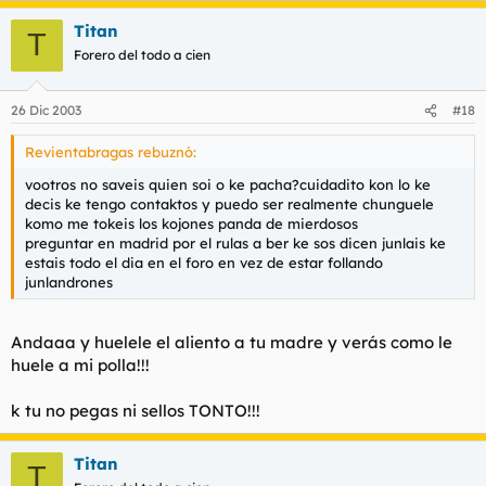
Titan
T
Forero del todo a cien
26 Dic 2003
#18
Revientabragas rebuznó:
vootros no saveis quien soi o ke pacha?cuidadito kon lo ke
decis ke tengo contaktos y puedo ser realmente chunguele
komo me tokeis los kojones panda de mierdosos
preguntar en madrid por el rulas a ber ke sos dicen junlais ke
estais todo el dia en el foro en vez de estar follando
junlandrones
Andaaa y huelele el aliento a tu madre y verás como le
huele a mi polla!!!
k tu no pegas ni sellos TONTO!!!
Titan
T