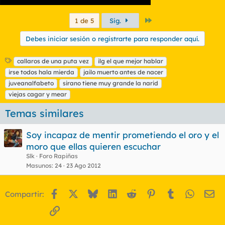
Último
1 de 5
Sig.
Debes iniciar sesión o registrarte para responder aquí.
E
callaros de una puta vez
ilg el que mejor hablar
t
irse todos hala mierda
jailo muerto antes de nacer
i
juveanalfabeto
sirano tiene muy grande la narid
q
viejas cagar y mear
u
e
Temas similares
t
a
s
Soy incapaz de mentir prometiendo el oro y el
moro que ellas quieren escuchar
Slk
Foro Rapiñas
Masunos
24
23 Ago 2012
Facebook
X
Bluesky
LinkedIn
Reddit
Pinterest
Tumblr
WhatsA
Em
Compartir:
Enlace