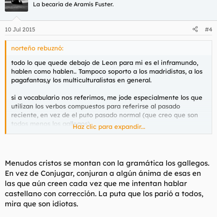
La becaria de Aramís Fuster.
10 Jul 2015
#4
norteño rebuznó:
todo lo que quede debajo de Leon para mi es el inframundo,
hablen como hablen.. Tampoco soporto a los madridistas, a los
pagafantas,y los multiculturalistas en general.
si a vocabulario nos referimos, me jode especialmente los que
utilizan los verbos compuestos para referirse al pasado
reciente, en vez de el puto pasado normal (que creo que son
todos menos los gallegos)
Haz clic para expandir...
en plan "he ido a comprar el pan" en vez de "fui a comprar el
pan"..
Menudos cristos se montan con la gramática los gallegos.
he ido?? jajajajaa, hijo de puta, que asco me da el puto tiempo
En vez de Conjugar, conjuran a algún ánima de esas en
compuesto en pasado, putos infraseres del sur.
las que aún creen cada vez que me intentan hablar
castellano con corrección. La puta que los parió a todos,
mira que son idiotas.