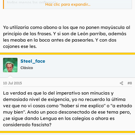
todos menos los gallegos)
Haz clic para expandir...
en plan "he ido a comprar el pan" en vez de "fui a comprar el
pan"..
Yo utilizaría como abono a los que no ponen mayúscula al
he ido?? jajajajaa, hijo de puta, que asco me da el puto tiempo
principio de las frases. Y si son de León parriba, además
compuesto en pasado, putos infraseres del sur.
les meaba en la boca antes de pasearles. Y con dos
cojones ese les.
Steel_face
Clásico
10 Jul 2015
#8
La verdad es que lo del imperativo son minucias y
demasiado nivel de exigencia, yo no recuerdo la última
vez que no vi cosas como "haber si me explico" o "a estado
muy bien". Ando un poco desconectado de ese tema pero,
¿se sigue dando Lengua en los colegios o ahora es
considerado fascista?