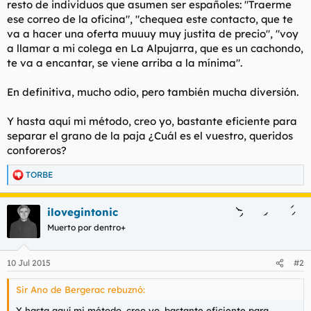
resto de individuos que asumen ser españoles: "Traerme
ese correo de la oficina", "chequea este contacto, que te
va a hacer una oferta muuuy muy justita de precio", "voy
a llamar a mi colega en La Alpujarra, que es un cachondo,
te va a encantar, se viene arriba a la mínima".
En definitiva, mucho odio, pero también mucha diversión.
Y hasta aquí mi método, creo yo, bastante eficiente para
separar el grano de la paja ¿Cuál es el vuestro, queridos
conforeros?
TORBE
R
e
a
ilovegintonic
c
c
Muerto por dentro+
i
o
n
10 Jul 2015
#2
e
s
Sir Ano de Bergerac rebuznó:
:
Y hasta aquí mi método, creo yo, bastante eficiente para