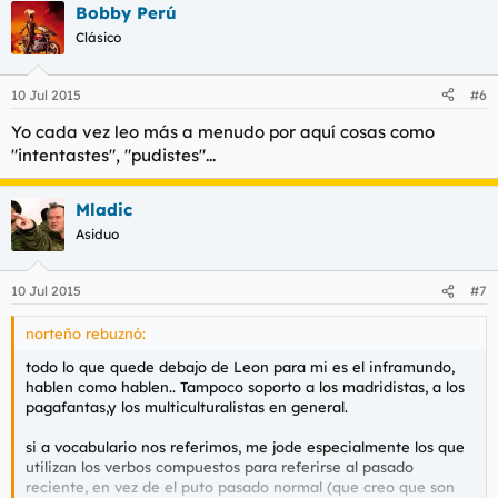
Bobby Perú
Clásico
10 Jul 2015
#6
Yo cada vez leo más a menudo por aquí cosas como
"intentastes", "pudistes"...
Mladic
Asiduo
10 Jul 2015
#7
norteño rebuznó:
todo lo que quede debajo de Leon para mi es el inframundo,
hablen como hablen.. Tampoco soporto a los madridistas, a los
pagafantas,y los multiculturalistas en general.
si a vocabulario nos referimos, me jode especialmente los que
utilizan los verbos compuestos para referirse al pasado
reciente, en vez de el puto pasado normal (que creo que son