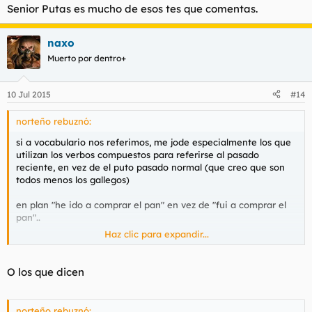
Senior Putas es mucho de esos tes que comentas.
naxo
Muerto por dentro+
10 Jul 2015
#14
norteño rebuznó:
si a vocabulario nos referimos, me jode especialmente los que
utilizan los verbos compuestos para referirse al pasado
reciente, en vez de el puto pasado normal (que creo que son
todos menos los gallegos)
en plan "he ido a comprar el pan" en vez de "fui a comprar el
pan"..
Haz clic para expandir...
he ido?? jajajajaa, hijo de puta, que asco me da el puto tiempo
compuesto en pasado, putos infraseres del sur.
O los que dicen
norteño rebuznó: