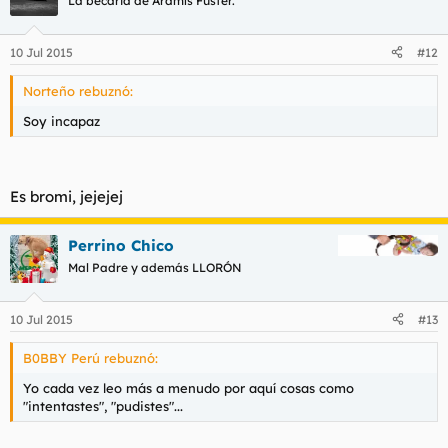
La becaria de Aramís Fuster.
10 Jul 2015
#12
Norteño rebuznó:
Soy incapaz
Es bromi, jejejej
Perrino Chico
Mal Padre y además LLORÓN
10 Jul 2015
#13
B0BBY Perú rebuznó:
Yo cada vez leo más a menudo por aquí cosas como
"intentastes", "pudistes"...