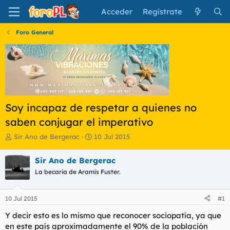
Acceder
Regístrate
Foro General
Soy incapaz de respetar a quienes no
saben conjugar el imperativo
I
F
Sir Ano de Bergerac
10 Jul 2015
n
e
i
c
Sir Ano de Bergerac
c
h
La becaria de Aramís Fuster.
i
a
a
d
d
e
10 Jul 2015
#1
o
i
r
n
Y decir esto es lo mismo que reconocer sociopatía, ya que
d
i
en este país aproximadamente el 90% de la población
e
c