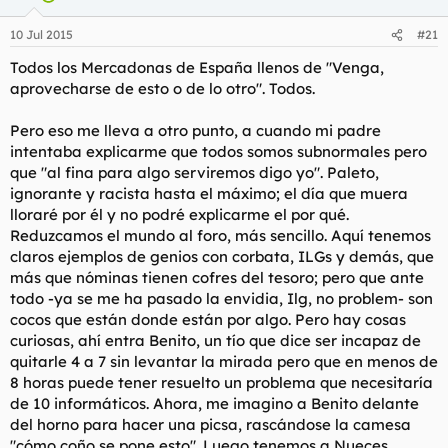
10 Jul 2015
#21
Todos los Mercadonas de España llenos de "Venga,
aprovecharse de esto o de lo otro". Todos.
Pero eso me lleva a otro punto, a cuando mi padre
intentaba explicarme que todos somos subnormales pero
que "al fina para algo serviremos digo yo". Paleto,
ignorante y racista hasta el máximo; el día que muera
lloraré por él y no podré explicarme el por qué.
Reduzcamos el mundo al foro, más sencillo. Aquí tenemos
claros ejemplos de genios con corbata, ILGs y demás, que
más que nóminas tienen cofres del tesoro; pero que ante
todo -ya se me ha pasado la envidia, Ilg, no problem- son
cocos que están donde están por algo. Pero hay cosas
curiosas, ahí entra Benito, un tío que dice ser incapaz de
quitarle 4 a 7 sin levantar la mirada pero que en menos de
8 horas puede tener resuelto un problema que necesitaría
de 10 informáticos. Ahora, me imagino a Benito delante
del horno para hacer una picsa, rascándose la camesa
"cómo coño se pone esto". Luego tenemos a Nueces,