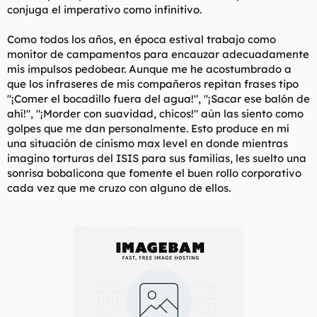
conjuga el imperativo como infinitivo.
l
i
t
o
e
Como todos los años, en época estival trabajo como
m
monitor de campamentos para encauzar adecuadamente
a
mis impulsos pedobear. Aunque me he acostumbrado a
que los infraseres de mis compañeros repitan frases tipo
"¡Comer el bocadillo fuera del agua!", "¡Sacar ese balón de
ahí!", "¡Morder con suavidad, chicos!" aún las siento como
golpes que me dan personalmente. Esto produce en mí
una situación de cinismo max level en donde mientras
imagino torturas del ISIS para sus familias, les suelto una
sonrisa bobalicona que fomente el buen rollo corporativo
cada vez que me cruzo con alguno de ellos.