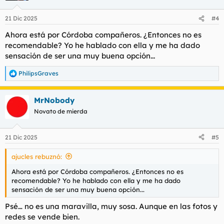
o
n
21 Dic 2025
#4
e
s
Ahora está por Córdoba compañeros. ¿Entonces no es
:
recomendable? Yo he hablado con ella y me ha dado
sensación de ser una muy buena opción...
PhilipsGraves
R
e
a
MrNobody
c
c
Novato de mierda
i
o
n
21 Dic 2025
#5
e
s
ajucles rebuznó:
:
Ahora está por Córdoba compañeros. ¿Entonces no es
recomendable? Yo he hablado con ella y me ha dado
sensación de ser una muy buena opción...
Psé… no es una maravilla, muy sosa. Aunque en las fotos y
redes se vende bien.