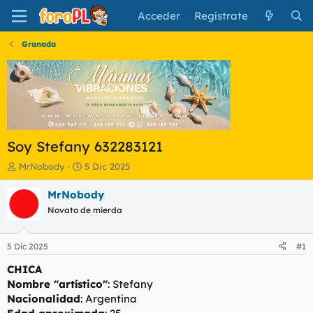
Acceder
Regístrate
Granada
Soy Stefany 632283121
I
F
MrNobody
5 Dic 2025
n
e
i
c
MrNobody
c
h
Novato de mierda
i
a
a
d
d
e
5 Dic 2025
#1
o
i
r
n
CHICA
d
i
Nombre "artístico"
: Stefany
e
c
Nacionalidad
: Argentina
l
i