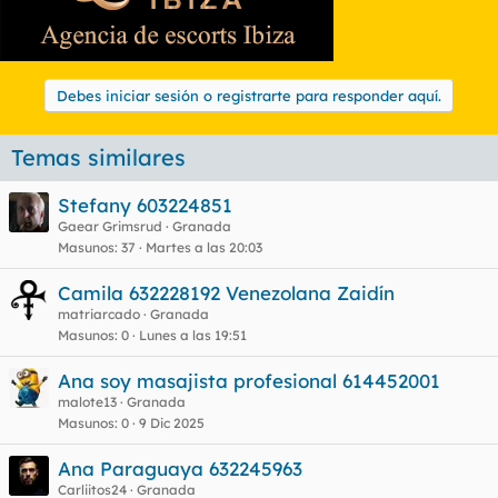
Debes iniciar sesión o registrarte para responder aquí.
Temas similares
Stefany 603224851
Gaear Grimsrud
Granada
Masunos
37
Martes a las 20:03
Camila 632228192 Venezolana Zaidín
matriarcado
Granada
Masunos
0
Lunes a las 19:51
Ana soy masajista profesional 614452001
malote13
Granada
Masunos
0
9 Dic 2025
Ana Paraguaya 632245963
Carliitos24
Granada