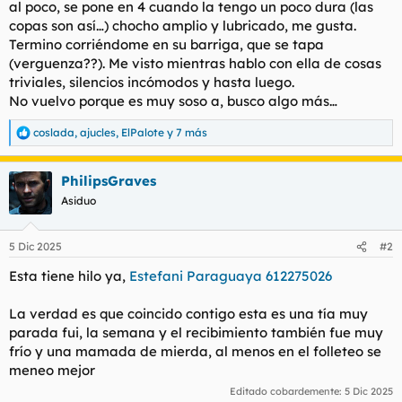
al poco, se pone en 4 cuando la tengo un poco dura (las
copas son así…) chocho amplio y lubricado, me gusta.
Termino corriéndome en su barriga, que se tapa
(verguenza??). Me visto mientras hablo con ella de cosas
triviales, silencios incómodos y hasta luego.
No vuelvo porque es muy soso a, busco algo más…
coslada
,
ajucles
,
ElPalote
y 7 más
R
e
a
PhilipsGraves
c
c
Asiduo
i
o
n
5 Dic 2025
#2
e
s
Esta tiene hilo ya,
Estefani Paraguaya 612275026
:
La verdad es que coincido contigo esta es una tía muy
parada fui, la semana y el recibimiento también fue muy
frío y una mamada de mierda, al menos en el folleteo se
meneo mejor
Editado cobardemente:
5 Dic 2025