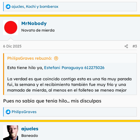
ajucles
,
Kochi
y
bomberox
R
e
a
MrNobody
c
c
Novato de mierda
i
o
n
6 Dic 2025
#3
e
s
PhilipsGraves rebuznó:
:
Esta tiene hilo ya,
Estefani Paraguaya 612275026
La verdad es que coincido contigo esta es una tía muy parada
fui, la semana y el recibimiento también fue muy frío y una
mamada de mierda, al menos en el folleteo se meneo mejor
Pues no sabía que tenía hilo… mis disculpas
PhilipsGraves
R
e
a
ajucles
c
c
Baneado
i