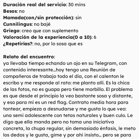
Duración real del servicio
: 30 mins
Besos
: no
Mamada(con/sin protección)
: sin
Cunnilingus
: no bajé
Griego
: creo que con suplemento
Valoración de la experiencia(0 a 10)
: 6
¿Repetirías?
: no, por lo sosa que es
Relato del encuentro
:
ya llevaba tiempo echando un ojo en su Telegram, con
contenido interesante…hoy tengo una Reunión de
compañeros de trabajo todo el día, con el calenton le
escribo y me responde al rato: me planto allí. Es la chica
de las fotos, no es guapa pero tiene morbillo. El problema
es que desde el principio la veo bastante sosa y distante,
y eso para mí es un red flag. Contrato media hora para
tantear, empieza a desnudarse y me gusta lo que veo:
una semi adolescente con tetas naturales y buen culo. Le
digo que ella manda pero no toma una iniciativa
concreta, la chupa regular, sin demasiado énfasis, le meto
los dedos y le gusta, gime y por ahí insisto… pero se para