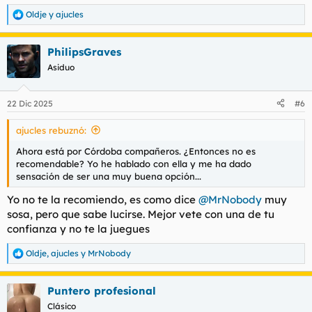
Oldje
y
ajucles
R
e
a
PhilipsGraves
c
c
Asiduo
i
o
n
22 Dic 2025
#6
e
s
ajucles rebuznó:
:
Ahora está por Córdoba compañeros. ¿Entonces no es
recomendable? Yo he hablado con ella y me ha dado
sensación de ser una muy buena opción...
Yo no te la recomiendo, es como dice
@MrNobody
muy
sosa, pero que sabe lucirse. Mejor vete con una de tu
confianza y no te la juegues
Oldje
,
ajucles
y
MrNobody
R
e
a
Puntero profesional
c
c
Clásico