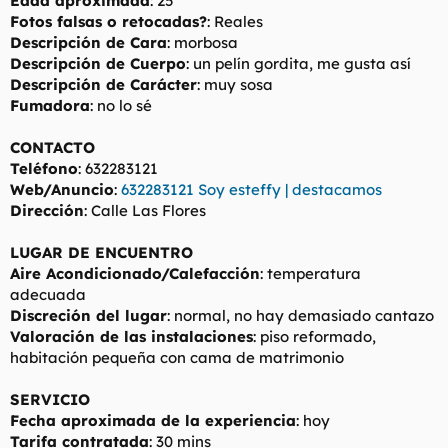
Edad aproximada
: 25
t
o
Fotos falsas o retocadas?
: Reales
e
Descripción de Cara
: morbosa
m
a
Descripción de Cuerpo
: un pelín gordita, me gusta así
Descripción de Carácter
: muy sosa
Fumadora
: no lo sé
CONTACTO
Teléfono
: 632283121
Web/Anuncio
:
632283121 Soy esteffy | destacamos
Dirección
: Calle Las Flores
LUGAR DE ENCUENTRO
Aire Acondicionado/Calefacción
: temperatura
adecuada
Discreción del lugar
: normal, no hay demasiado cantazo
Valoración de las instalaciones
: piso reformado,
habitación pequeña con cama de matrimonio
SERVICIO
Fecha aproximada de la experiencia
: hoy
Tarifa contratada
: 30 mins