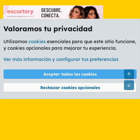
Valoramos tu privacidad
Utilizamos
cookies
esenciales para que este sitio funcione,
y cookies opcionales para mejorar tu experiencia.
Granada
Ver más información y configurar tus preferencias
Cookies
PL OLDSTYLE AMARILLO
Cambiar fuente
Español (ES)
Arri
Aceptar todas las cookies
Contáctanos
Términos y reglas
Política de privacidad
Ayuda
R
Pie
S
Rechazar cookies opcionales
S
®
Community platform by XenForo
© 2010-2026 XenForo Ltd.