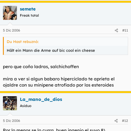
semete
Freak total
5 Dic 2006
#11
Du Hast rebuznó:
Hält ein Mann die Arme auf bic cool ein cheese
pero que coño ladras, salchichoffen
mira a ver si algun babaro hiperciclado te aprieta el
ojaldre con su minipene atrofiado por los esteroides
La_mano_de_dios
Asiduo
5 Dic 2006
#12
Por lo menos se lo curra, buen ingenio el suyo 8)