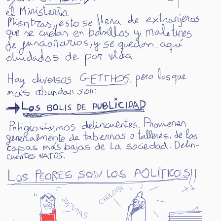
t
o
e
m
a