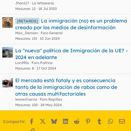
Jhon117
La Whiskería
Masunos
12
18 Jul 2025
La inmigración (no) es un problema
[RETARDS]
creado por los medios de desinformación
Max_Demian
Foro General
Masunos
131
10 Jun 2024
La "nueva" política de Inmigración de la UE? -
2024 en adelante
Lord90s
Foro Política
Masunos
8
17 Oct 2024
El mercado está fataly y es consecuencia
tanto de la inmigración de rabos como de
otras causas multifactoriales
leonesfuerza
Foro Rapiñas
Masunos
100
28 May 2024
Facebook
X
Bluesky
LinkedIn
Reddit
Pinterest
Tumblr
WhatsA
Em
Compartir:
Enlace