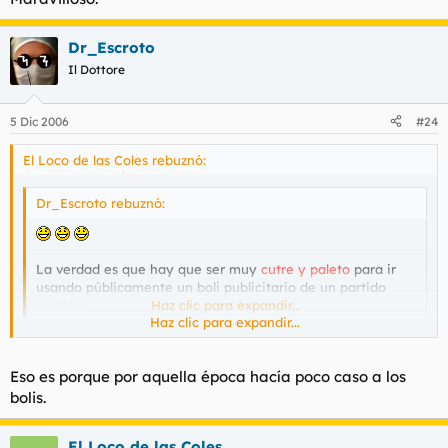
Dr_Escroto
Il Dottore
5 Dic 2006
#24
El Loco de las Coles rebuznó:
Dr_Escroto rebuznó:
La verdad es que hay que ser muy
cutre y paleto
para ir
usando públicamente un boli publicitario de un partido
político.
Haz clic para expandir...
Haz clic para expandir...
Dr_Escroto rebuznó:
Eso es porque por aquella época hacía poco caso a los
bolis.
andaba
excaso
de bolis.
Haz clic para expandir...
El Loco de las Coles