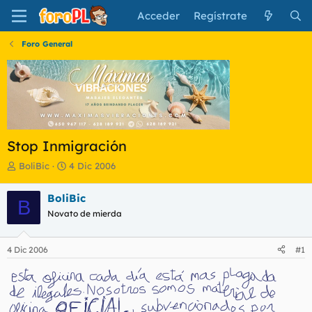
Acceder
Regístrate
Foro General
Stop Inmigración
I
F
BoliBic
4 Dic 2006
n
e
i
c
BoliBic
B
c
h
Novato de mierda
i
a
a
d
d
e
4 Dic 2006
#1
o
i
r
n
d
i
e
c
l
i