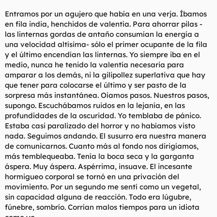
Entramos por un agujero que había en una verja. Íbamos
en fila india, henchidos de valentía. Para ahorrar pilas -
las linternas gordas de antaño consumían la energía a
una velocidad altísima- sólo el primer ocupante de la fila
y el último encendían las linternas. Yo siempre iba en el
medio, nunca he tenido la valentía necesaria para
amparar a los demás, ni la gilipollez superlativa que hay
que tener para colocarse el último y ser pasto de la
sorpresa más instantánea. Oíamos pasos. Nuestros pasos,
supongo. Escuchábamos ruidos en la lejanía, en las
profundidades de la oscuridad. Yo temblaba de pánico.
Estaba casi paralizado del horror y no habíamos visto
nada. Seguimos andando. El susurro era nuestra manera
de comunicarnos. Cuanto más al fondo nos dirigíamos,
más temblequeaba. Tenía la boca seca y la garganta
áspera. Muy áspera. Aspérrima, insuave. El incesante
hormigueo corporal se tornó en una privación del
movimiento. Por un segundo me sentí como un vegetal,
sin capacidad alguna de reacción. Todo era lúgubre,
fúnebre, sombrío. Corrían malos tiempos para un idiota