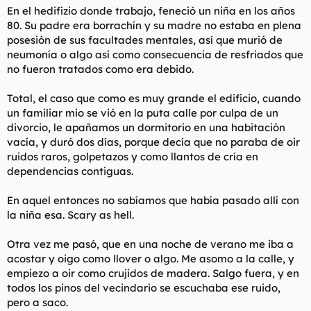
a mi vieja-->urgencias-->puntos blaoblao
En el hedifizio donde trabajo, feneció un niña en los años
80. Su padre era borrachín y su madre no estaba en plena
entre el espejo y el corte en la oscuridad poco falto para
posesión de sus facultades mentales, así que murió de
darme un puto infarto, ademas lo del espejo no tiene
neumonía o algo así como consecuencia de resfriados que
explicacion, desde eso siempre duermo en el sofa pero esa
habitacion ni pisarla
no fueron tratados como era debido.
Total, el caso que como es muy grande el edificio, cuando
un familiar mio se vió en la puta calle por culpa de un
divorcio, le apañamos un dormitorio en una habitación
vacía, y duró dos días, porque decía que no paraba de oir
ruidos raros, golpetazos y como llantos de cría en
dependencias contiguas.
En aquel entonces no sabíamos que había pasado allí con
la niña esa. Scary as hell.
Otra vez me pasó, que en una noche de verano me iba a
acostar y oigo como llover o algo. Me asomo a la calle, y
empiezo a oir como crujidos de madera. Salgo fuera, y en
todos los pinos del vecindario se escuchaba ese ruido,
pero a saco.