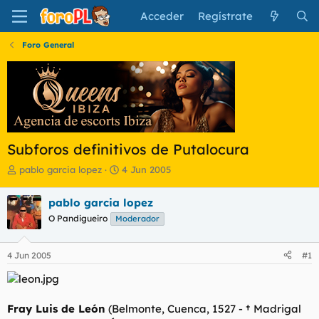
Acceder
Regístrate
Foro General
Subforos definitivos de Putalocura
I
F
pablo garcia lopez
4 Jun 2005
n
e
i
c
pablo garcia lopez
c
h
O Pandigueiro
Moderador
i
a
a
d
d
e
4 Jun 2005
#1
o
i
r
n
d
i
e
c
Fray Luis de León
(Belmonte, Cuenca, 1527 - † Madrigal
l
i