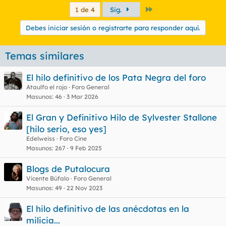
Último
1 de 4
Sig.
Debes iniciar sesión o registrarte para responder aquí.
Temas similares
El hilo definitivo de los Pata Negra del foro
Ataulfo el rojo
Foro General
Masunos
46
3 Mar 2026
El Gran y Definitivo Hilo de Sylvester Stallone
[hilo serio, eso yes]
Edelweiss
Foro Cine
Masunos
267
9 Feb 2025
Blogs de Putalocura
Vicente Búfalo
Foro General
Masunos
49
22 Nov 2023
El hilo definitivo de las anécdotas en la
milicia...