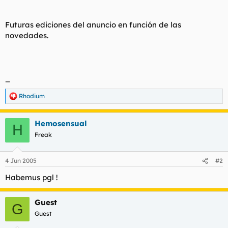
Futuras ediciones del anuncio en función de las
novedades.
_
Rhodium
R
e
a
Hemosensual
c
H
c
Freak
i
o
n
4 Jun 2005
#2
e
s
Habemus pgl !
:
Guest
G
Guest