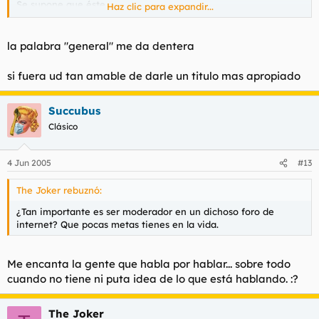
Se supone que éste...
Haz clic para expandir...
Ocio General
-
Habla aqui de musica, libros, cine, comics... de
la palabra "general" me da dentera
lo que sea que haces en tus ratos libres.
si fuera ud tan amable de darle un titulo mas apropiado
...es el suyo. Quizás habría que cambiarle el nombre, eso de
"
Ocio general
" suena a amantes del senderismo, el campingás
Succubus
y esas gaitas poco cinéfilas.
Clásico
4 Jun 2005
#13
The Joker rebuznó:
¿Tan importante es ser moderador en un dichoso foro de
internet? Que pocas metas tienes en la vida.
Me encanta la gente que habla por hablar... sobre todo
cuando no tiene ni puta idea de lo que está hablando. :?
The Joker