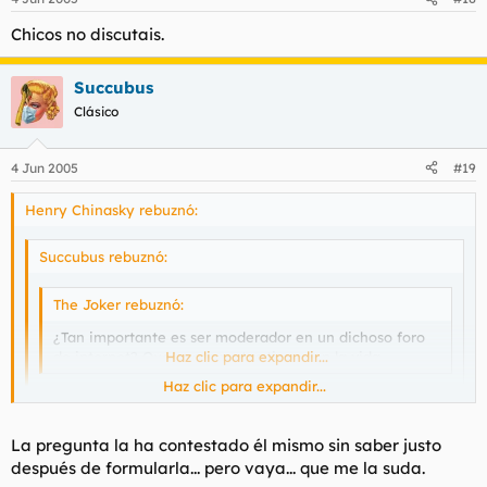
Chicos no discutais.
Succubus
Clásico
4 Jun 2005
#19
Henry Chinasky rebuznó:
Succubus rebuznó:
The Joker rebuznó:
¿Tan importante es ser moderador en un dichoso foro
de internet? Que pocas metas tienes en la vida.
Haz clic para expandir...
Haz clic para expandir...
Me encanta la gente que habla por hablar... sobre todo
cuando no tiene ni puta idea de lo que está hablando. :?
Haz clic para expandir...
La pregunta la ha contestado él mismo sin saber justo
Tan solo te ha hecho una pregunta, que ha quedado sin
después de formularla... pero vaya... que me la suda.
responder por cierto.