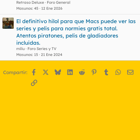
Retraso Deluxe
Foro General
Masunos
45
12 Ene 2026
El definitivo hilol para que Macs puede ver las
series y pelis para normies gratis total.
Atentos piratones, pelis de gladiadores
incluidas.
miliu
Foro Series y TV
Masunos
15
21 Ene 2024
Facebook
X
Bluesky
LinkedIn
Reddit
Pinterest
Tumblr
WhatsA
Em
Compartir:
Enlace