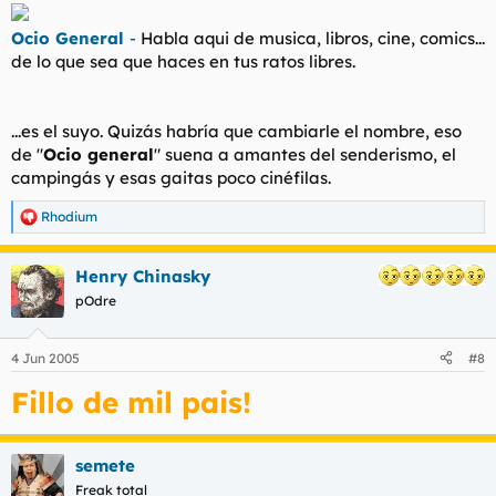
Ocio General
-
Habla aqui de musica, libros, cine, comics...
de lo que sea que haces en tus ratos libres.
...es el suyo. Quizás habría que cambiarle el nombre, eso
de "
Ocio general
" suena a amantes del senderismo, el
campingás y esas gaitas poco cinéfilas.
Rhodium
R
e
a
Henry Chinasky
c
c
pOdre
i
o
n
4 Jun 2005
#8
e
s
Fillo de mil pais!
:
semete
Freak total