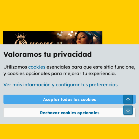
Valoramos tu privacidad
Utilizamos
cookies
esenciales para que este sitio funcione,
y cookies opcionales para mejorar tu experiencia.
Foro General
Ver más información y configurar tus preferencias
Cookies
PL OLDSTYLE AMARILLO
Cambiar fuente
Español (ES)
Arri
Aceptar todas las cookies
Contáctanos
Términos y reglas
Política de privacidad
Ayuda
R
Pie
S
Rechazar cookies opcionales
S
®
Community platform by XenForo
© 2010-2026 XenForo Ltd.