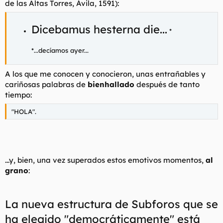
de las Altas Torres, Ávila, 1591):
t
o
e
m
Dicebamus hesterna die...
a
*
*...decíamos ayer...
A los que me conocen y conocieron, unas entrañables y
cariñosas palabras de
bienhallado
después de tanto
tiempo:
"
HOLA
".
...y, bien, una vez superados estos emotivos momentos,
al
grano
:
La nueva estructura de Subforos que se
ha elegido "democráticamente" está