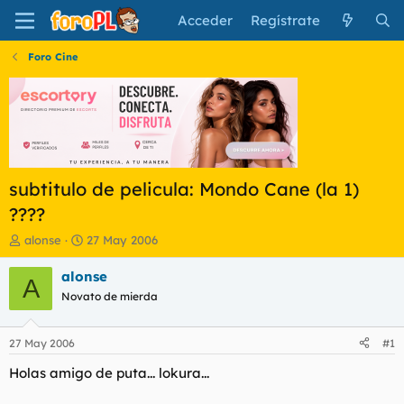
Acceder
Regístrate
Foro Cine
subtitulo de pelicula: Mondo Cane (la 1)
????
I
F
alonse
27 May 2006
n
e
i
c
alonse
A
c
h
Novato de mierda
i
a
a
d
d
e
27 May 2006
#1
o
i
r
n
Holas amigo de puta... lokura...
d
i
e
c