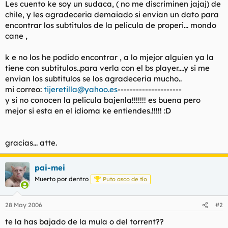
Les cuento ke soy un sudaca, ( no me discriminen jajaj) de
l
i
chile, y les agradeceria demaiado si envian un dato para
t
o
encontrar los subtitulos de la pelicula de properi... mondo
e
cane ,
m
a
k e no los he podido encontrar , a lo mjejor alguien ya la
tiene con subtitulos..para verla con el bs player....y si me
envian los subtitulos se los agradeceria mucho..
mi correo:
tijeretilla@yahoo.es
---------------------
y si no conocen la pelicula bajenla!!!!!!! es buena pero
mejor si esta en el idioma ke entiendes.!!!!! :D
gracias... atte.
pai-mei
Muerto por dentro
Puto asco de tío
28 May 2006
#2
te la has bajado de la mula o del torrent??