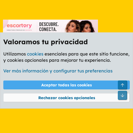
Valoramos tu privacidad
Utilizamos
cookies
esenciales para que este sitio funcione,
y cookies opcionales para mejorar tu experiencia.
Foro Cine
Ver más información y configurar tus preferencias
Cookies
PL OLDSTYLE AMARILLO
Cambiar fuente
Español (ES)
Arri
Aceptar todas las cookies
Contáctanos
Términos y reglas
Política de privacidad
Ayuda
R
Pie
S
Rechazar cookies opcionales
S
®
Community platform by XenForo
© 2010-2026 XenForo Ltd.