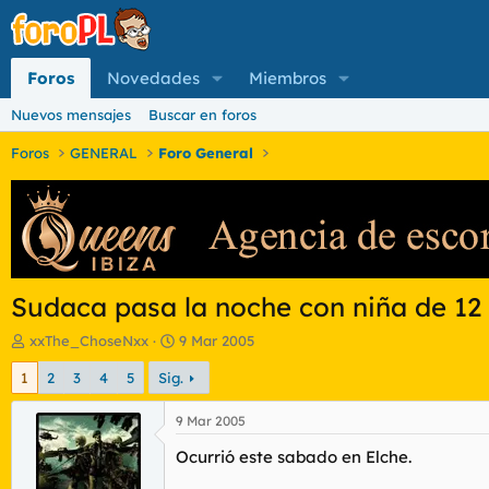
Foros
Novedades
Miembros
Nuevos mensajes
Buscar en foros
Foros
GENERAL
Foro General
Sudaca pasa la noche con niña de 12
I
F
xxThe_ChoseNxx
9 Mar 2005
n
e
1
2
3
4
5
Sig.
i
c
c
h
i
a
9 Mar 2005
a
d
Ocurrió este sabado en Elche.
d
e
o
i