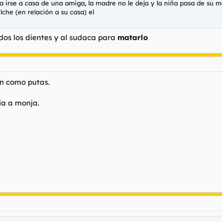
 irse a casa de una amiga, la madre no le deja y la niña pasa de su mad
lche (en relación a su casa) el
dos los dientes y al sudaca para
matarlo
en como putas.
ia a monja.