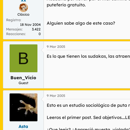
puteferio gratuito.
Clásico
Registro
Alguien sabe algo de este caso?
18 Nov 2004
Mensajes
3.422
Reacciones
0
9 Mar 2005
B
Es lo que tienen los sudakas, las atrae
Buen_Vicio
Guest
9 Mar 2005
Esto es un estudio sociológico de puta
Leeros el primer post. Sed objetivos.
Asta
¿Que leeis? ¿Apareció muerta, violada