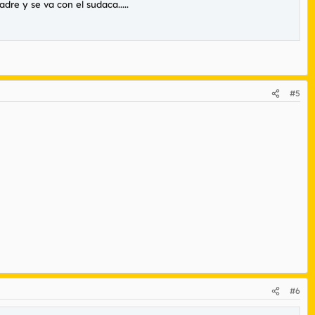
re y se va con el sudaca.....
#5
#6