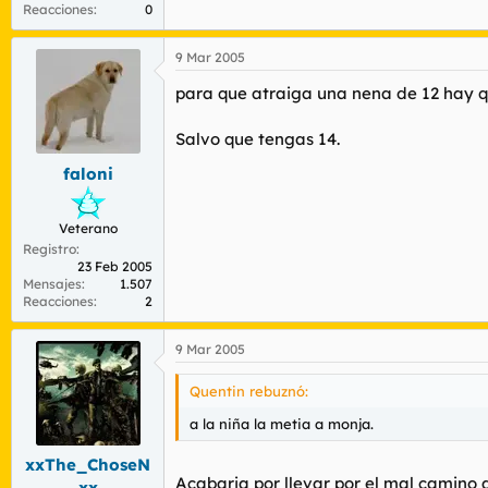
Reacciones
0
9 Mar 2005
para que atraiga una nena de 12 hay qu
Salvo que tengas 14.
faloni
Veterano
Registro
23 Feb 2005
Mensajes
1.507
Reacciones
2
9 Mar 2005
Quentin rebuznó:
a la niña la metia a monja.
xxThe_ChoseN
Acabaria por llevar por el mal camino 
xx