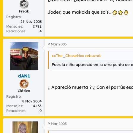
Freak
Joder, que makokis que sois...
Registro
26 Nov 2003
Mensajes
7.792
Reacciones
4
9 Mar 2005
xxThe_ChoseNxx rebuznó:
Pues la niña apareció en la otra punta de e
dAN1
¿ Apareció muerta ? ¿ Con el parrús es
Clásico
Registro
8 Nov 2004
Mensajes
4.136
Reacciones
0
9 Mar 2005