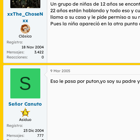
r
n
Un grupo de niñas de 12 años se encon
d
i
22 años están hablando y todo eso y cu
xxThe_ChoseN
e
c
llama a su casa y le pide permiso a su 
l
i
xx
Pues la niña apareció en la otra punta d
t
o
e
m
Clásico
a
Registro
18 Nov 2004
Mensajes
3.422
Reacciones
0
9 Mar 2005
S
Eso le pasa por puton,yo soy su padre y
Señor Canuto
Asiduo
Registro
23 Dic 2004
Mensajes
777