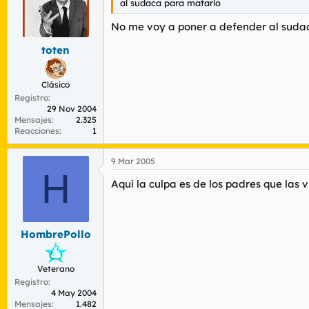
al sudaca para matarlo
No me voy a poner a defender al sudac
toten
Clásico
Registro
29 Nov 2004
Mensajes
2.325
Reacciones
1
9 Mar 2005
H
Aquí la culpa es de los padres que las v
HombrePollo
Veterano
Registro
4 May 2004
Mensajes
1.482