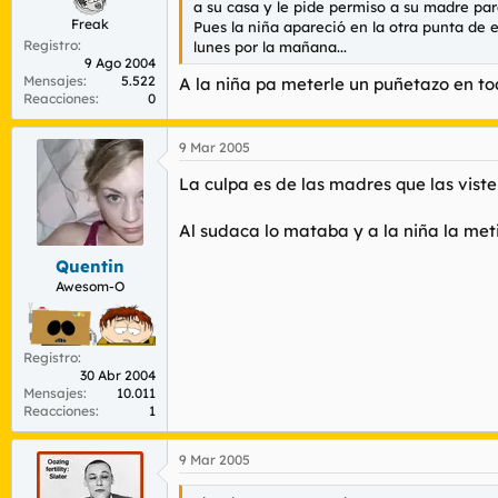
a su casa y le pide permiso a su madre para
Freak
Pues la niña apareció en la otra punta de e
Registro
lunes por la mañana...
9 Ago 2004
Mensajes
5.522
A la niña pa meterle un puñetazo en to
Reacciones
0
9 Mar 2005
La culpa es de las madres que las vist
Al sudaca lo mataba y a la niña la met
Quentin
Awesom-O
Registro
30 Abr 2004
Mensajes
10.011
Reacciones
1
9 Mar 2005