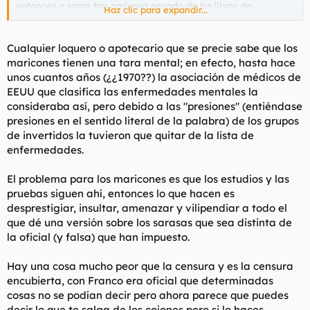
entonces a sacar tan ominoso pecado de los libros de
Haz clic para expandir...
medicina. ¿Hay algún amable pisiquiatra que me pueda sacar
del error en este tan respetable foro? O al menos un boticario.
¡Cupidoooooooo!
Cualquier loquero o apotecario que se precie sabe que los
maricones tienen una tara mental; en efecto, hasta hace
unos cuantos años (¿¿1970??) la asociación de médicos de
EEUU que clasifica las enfermedades mentales la
consideraba así, pero debido a las "
presiones
" (entiéndase
presiones en el sentido literal de la palabra) de los grupos
de invertidos la tuvieron que quitar de la lista de
enfermedades.
El problema para los maricones es que los estudios y las
pruebas siguen ahí, entonces lo que hacen es
desprestigiar, insultar, amenazar y vilipendiar a todo el
que dé una versión sobre los sarasas que sea distinta de
la oficial (y falsa) que han impuesto.
Hay una cosa mucho peor que la censura y es la censura
encubierta, con Franco era oficial que determinadas
cosas no se podían decir pero ahora parece que puedes
decir lo que te salga de los cojones pero si lo haces