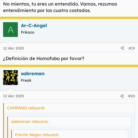
Haz clic para expandir...
No mientas, tu eres un entendido. Vamos, rezumas
entendimiento por los cuatro costados.
Preparemosno para lo que se nos viene encima, y solo
Ahora mentero que hay un lobby gay.
por pensar/actuar/opinar diferente y discrepar de los
Vivir para ver.
lobbys en alza.
Ar-C-Angel
A
Frikazo
12 Abr 2005
#19
¿Definición de Homofobo por favor?
sabreman
Freak
12 Abr 2005
#20
CAMPANO rebuznó:
sabreman rebuznó:
Frente Negro rebuznó: