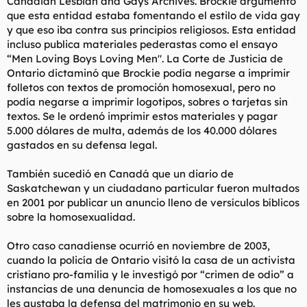
Canadian Lesbian and Gays Archives. Brockie argumentó
que esta entidad estaba fomentando el estilo de vida gay
y que eso iba contra sus principios religiosos. Esta entidad
incluso publica materiales pederastas como el ensayo
“Men Loving Boys Loving Men". La Corte de Justicia de
Ontario dictaminó que Brockie podía negarse a imprimir
folletos con textos de promoción homosexual, pero no
podía negarse a imprimir logotipos, sobres o tarjetas sin
textos. Se le ordenó imprimir estos materiales y pagar
5.000 dólares de multa, además de los 40.000 dólares
gastados en su defensa legal.
También sucedió en Canadá que un diario de
Saskatchewan y un ciudadano particular fueron multados
en 2001 por publicar un anuncio lleno de versículos bíblicos
sobre la homosexualidad.
Otro caso canadiense ocurrió en noviembre de 2003,
cuando la policía de Ontario visitó la casa de un activista
cristiano pro-familia y le investigó por “crimen de odio” a
instancias de una denuncia de homosexuales a los que no
les gustaba la defensa del matrimonio en su web.