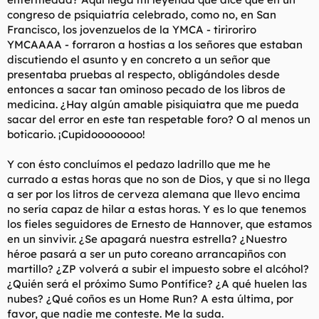
congreso de psiquiatría celebrado, como no, en San
Francisco, los jovenzuelos de la YMCA - tiriroriro
YMCAAAA - forraron a hostias a los señores que estaban
discutiendo el asunto y en concreto a un señor que
presentaba pruebas al respecto, obligándoles desde
entonces a sacar tan ominoso pecado de los libros de
medicina. ¿Hay algún amable pisiquiatra que me pueda
sacar del error en este tan respetable foro? O al menos un
boticario. ¡Cupidoooooooo!
Y con ésto concluímos el pedazo ladrillo que me he
currado a estas horas que no son de Dios, y que si no llega
a ser por los litros de cerveza alemana que llevo encima
no sería capaz de hilar a estas horas. Y es lo que tenemos
los fieles seguidores de Ernesto de Hannover, que estamos
en un sinvivir. ¿Se apagará nuestra estrella? ¿Nuestro
héroe pasará a ser un puto coreano arrancapiños con
martillo? ¿ZP volverá a subir el impuesto sobre el alcóhol?
¿Quién será el próximo Sumo Pontífice? ¿A qué huelen las
nubes? ¿Qué coños es un Home Run? A esta última, por
favor, que nadie me conteste. Me la suda.