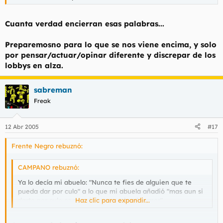
Cuanta verdad encierran esas palabras...
Preparemosno para lo que se nos viene encima, y solo
por pensar/actuar/opinar diferente y discrepar de los
lobbys en alza.
sabreman
Freak
12 Abr 2005
#17
Frente Negro rebuznó:
CAMPANO rebuznó:
Ya lo decía mi abuelo: "Nunca te fies de alguien que te
pueda dar por culo" a lo que mi abuela añadió "mas aun si
darte por culo es su máxima prueba de amor".
Haz clic para expandir...