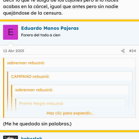
acabas en la cárcel, igual que antes pero sin nadie
quejándose de la censura.
Eduardo Manos Pajeras
E
Forero del todo a cien
12 Abr 2005
#24
sabreman rebuznó:
CAMPANO rebuznó:
sabreman rebuznó:
Frente Negro rebuznó:
Haz clic para expandir...
CAMPANO rebuznó:
(Me he quedado sin palabras.)
Ya lo decía mi abuelo: "Nunca te fies de alguien
Haz clic para expandir...
que te pueda dar por culo" a lo que mi abuela
añadió "mas aun si darte por culo es su máxima
kakerlak