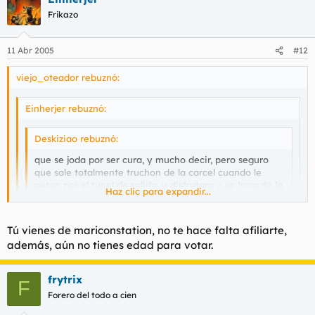
Frikazo
11 Abr 2005
#12
viejo_oteador rebuznó:
Einherjer rebuznó:
Deskiziao rebuznó:
que se joda por ser cura, y mucho decir, pero seguro
que sale totalmente truchon de la carcel cuando le
peten por el tunel de salida, y disfrutara y se hara de la
Haz clic para expandir...
asociacion de gays y lesbianas junto a IU
Haz clic para expandir...
Haz clic para expandir...
Tú vienes de mariconstation, no te hace falta afiliarte,
Estás diciendo que todos los de IU son maricones y
además, aún no tienes edad para votar.
bolleras?
:?: si no somos...nos hacemos :113
frytrix
F
Forero del todo a cien