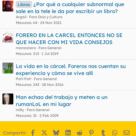
¿Por qué a cualquier subnormal que
Libros
sale en la tele le da por escribir un libro?
Argail
Foro Ocio y Cultura
Masunos
64
24 Nov 2021
FORERO EN LA CARCEL ENTONCES NO SE
QUE HACER CON MI VIDA CONSEJOS
manzanero
Foro General
Masunos
213
1 Jul 2019
La vida en la cárcel. Foreros nos cuentan su
experiencia y cómo se vive allí
Poti-Poti
Foro General
Masunos
243
28 Nov 2016
Man echao del trabajo y meten a un
rumanLoL en mi lugar
milly
Foro General
Masunos
31
2 Feb 2009
Facebook
X
Bluesky
LinkedIn
Reddit
Pinterest
Tumblr
WhatsA
Em
Compartir: