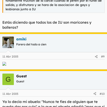
totalmente truchon de la carcel cuando le peten por el tunel de
salida, y disfrutara y se hara de la asociacion de gays y
lesbianas junto a IU
Estás diciendo que todos los de IU son maricones y
bolleras?
amiki
Forero del todo a cien
11 Abr 2005
#9
Guest
G
Guest
11 Abr 2005
#10
Ya lo decía mi abuelo: "Nunca te fies de alguien que te
pueda dar por culo" a lo que mi abuela añadió "mas aun si