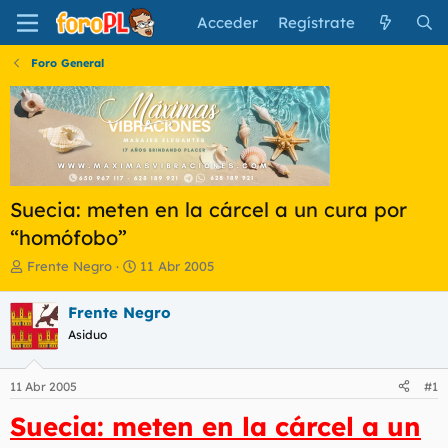
Acceder
Regístrate
Foro General
Suecia: meten en la cárcel a un cura por
“homófobo”
I
F
Frente Negro
11 Abr 2005
n
e
i
c
Frente Negro
c
h
Asiduo
i
a
a
d
d
e
11 Abr 2005
#1
o
i
r
n
Suecia: meten en la cárcel a un
d
i
e
c