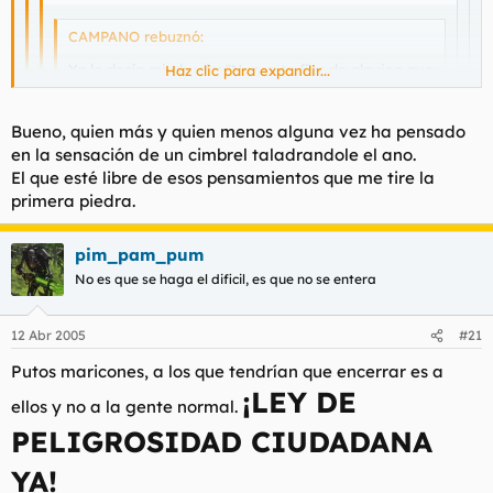
CAMPANO rebuznó:
Ya lo decía mi abuelo: "Nunca te fies de alguien que
Haz clic para expandir...
te pueda dar por culo" a lo que mi abuela añadió
"mas aun si darte por culo es su máxima prueba de
Haz clic para expandir...
amor".
Haz clic para expandir...
Bueno, quien más y quien menos alguna vez ha pensado
en la sensación de un cimbrel taladrandole el ano.
Haz clic para expandir...
No mientas, tu eres un entendido. Vamos, rezumas
El que esté libre de esos pensamientos que me tire la
Cuanta verdad encierran esas palabras...
entendimiento por los cuatro costados.
primera piedra.
Ahora mentero que hay un lobby gay.
Preparemosno para lo que se nos viene encima, y
Vivir para ver.
solo por pensar/actuar/opinar diferente y discrepar
pim_pam_pum
de los lobbys en alza.
No es que se haga el dificil, es que no se entera
12 Abr 2005
#21
Putos maricones, a los que tendrían que encerrar es a
¡LEY DE
ellos y no a la gente normal.
PELIGROSIDAD CIUDADANA
YA!