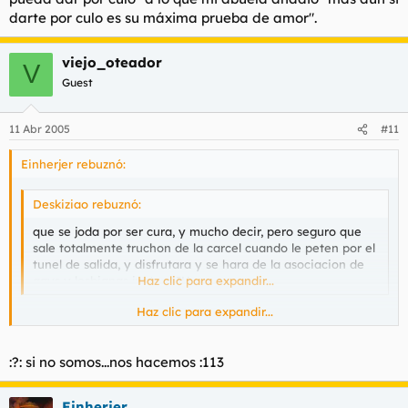
darte por culo es su máxima prueba de amor".
viejo_oteador
V
Guest
11 Abr 2005
#11
Einherjer rebuznó:
Deskiziao rebuznó:
que se joda por ser cura, y mucho decir, pero seguro que
sale totalmente truchon de la carcel cuando le peten por el
tunel de salida, y disfrutara y se hara de la asociacion de
gays y lesbianas junto a IU
Haz clic para expandir...
Haz clic para expandir...
Estás diciendo que todos los de IU son maricones y bolleras?
:?: si no somos...nos hacemos :113
Einherjer