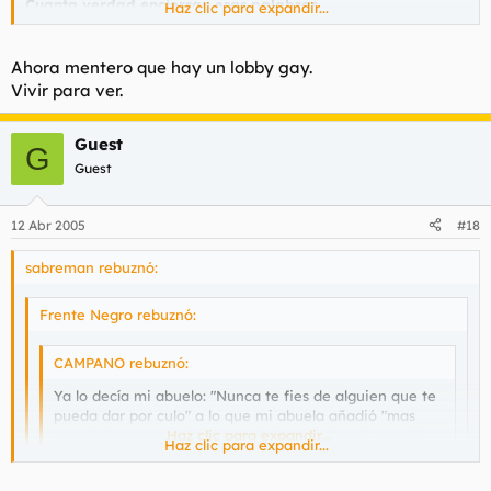
Cuanta verdad encierran esas palabras...
Haz clic para expandir...
Preparemosno para lo que se nos viene encima, y solo por
pensar/actuar/opinar diferente y discrepar de los lobbys en
Ahora mentero que hay un lobby gay.
alza.
Vivir para ver.
Guest
G
Guest
12 Abr 2005
#18
sabreman rebuznó:
Frente Negro rebuznó:
CAMPANO rebuznó:
Ya lo decía mi abuelo: "Nunca te fies de alguien que te
pueda dar por culo" a lo que mi abuela añadió "mas
aun si darte por culo es su máxima prueba de amor".
Haz clic para expandir...
Haz clic para expandir...
Cuanta verdad encierran esas palabras...