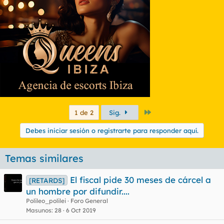
Último
1 de 2
Sig.
Debes iniciar sesión o registrarte para responder aquí.
Temas similares
El fiscal pide 30 meses de cárcel a
[RETARDS]
un hombre por difundir....
Polileo_polilei
Foro General
Masunos
28
6 Oct 2019