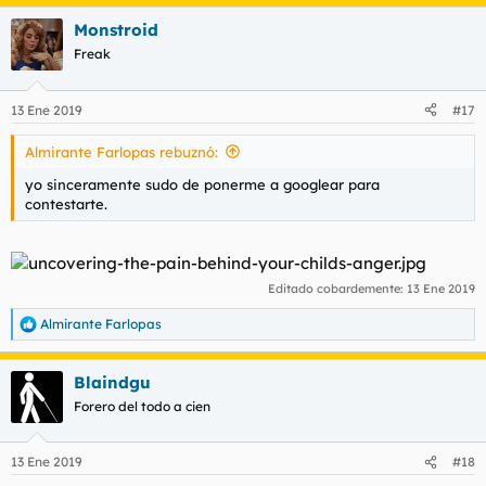
Monstroid
Freak
13 Ene 2019
#17
Almirante Farlopas rebuznó:
yo sinceramente sudo de ponerme a googlear para
contestarte.
Editado cobardemente:
13 Ene 2019
Almirante Farlopas
R
e
a
Blaindgu
c
c
Forero del todo a cien
i
o
n
13 Ene 2019
#18
e