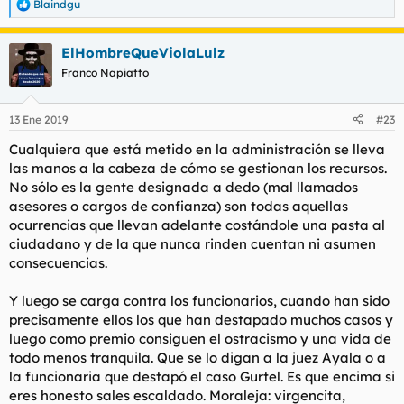
Blaindgu
R
e
a
ElHombreQueViolaLulz
c
c
Franco Napiatto
i
o
n
13 Ene 2019
#23
e
s
Cualquiera que está metido en la administración se lleva
:
las manos a la cabeza de cómo se gestionan los recursos.
No sólo es la gente designada a dedo (mal llamados
asesores o cargos de confianza) son todas aquellas
ocurrencias que llevan adelante costándole una pasta al
ciudadano y de la que nunca rinden cuentan ni asumen
consecuencias.
Y luego se carga contra los funcionarios, cuando han sido
precisamente ellos los que han destapado muchos casos y
luego como premio consiguen el ostracismo y una vida de
todo menos tranquila. Que se lo digan a la juez Ayala o a
la funcionaria que destapó el caso Gurtel. Es que encima si
eres honesto sales escaldado. Moraleja: virgencita,