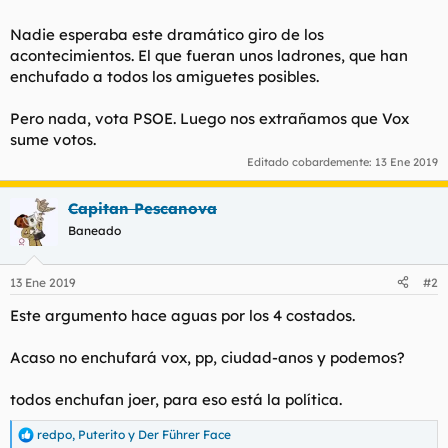
l
i
Nadie esperaba este dramático giro de los
t
o
e
acontecimientos. El que fueran unos ladrones, que han
m
enchufado a todos los amiguetes posibles.
a
Pero nada, vota PSOE. Luego nos extrañamos que Vox
sume votos.
Editado cobardemente:
13 Ene 2019
Capitan Pescanova
Baneado
13 Ene 2019
#2
Este argumento hace aguas por los 4 costados.
Acaso no enchufará vox, pp, ciudad-anos y podemos?
todos enchufan joer, para eso está la política.
redpo
,
Puterito
y
Der Führer Face
R