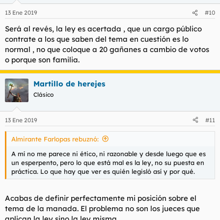
o
n
13 Ene 2019
#10
e
s
Será al revés, la ley es acertada , que un cargo público
:
contrate a los que saben del tema en cuestión es lo
normal , no que coloque a 20 gañanes a cambio de votos
o porque son familia.
Martillo de herejes
Clásico
13 Ene 2019
#11
Almirante Farlopas rebuznó:
A mí no me parece ni ético, ni razonable y desde luego que es
un esperpento, pero lo que está mal es la ley, no su puesta en
práctica. Lo que hay que ver es quién legisló así y por qué.
Acabas de definir perfectamente mi posición sobre el
tema de la manada. El problema no son los jueces que
aplican la ley sino la ley misma.