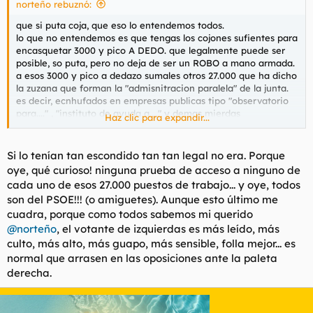
norteño rebuznó:
que si puta coja, que eso lo entendemos todos.
lo que no entendemos es que tengas los cojones sufientes para
encasquetar 3000 y pico A DEDO. que legalmente puede ser
posible, so puta, pero no deja de ser un ROBO a mano armada.
a esos 3000 y pico a dedazo sumales otros 27.000 que ha dicho
la zuzana que forman la "admisnitracion paralela" de la junta.
es decir, ecnhufados en empresas publicas tipo "observatorio
para...." , "instituto de ayuda a...." y demas mierdas
Haz clic para expandir...
subvencionadas.
total, 30.000 tios que tenia la zuzanita puestos por sus putos
Si lo tenían tan escondido tan tan legal no era. Porque
cojones morenos cobrando sueldos de 40.000 para arriba por
oye, qué curioso! ninguna prueba de acceso a ninguno de
HACER NADA. tocatela polla.
cada uno de esos 27.000 puestos de trabajo... y oye, todos
son del PSOE!!! (o amiguetes). Aunque esto último me
y tiene que venir desatranques a explicarnos que.... que es un
cuadra, porque como todos sabemos mi querido
robo legal?? eso ya lo sabemos, . pero no deja de ser un robo y
una verguenza
@norteño
, el votante de izquierdas es más leído, más
culto, más alto, más guapo, más sensible, folla mejor... es
y lod e legal esta por ver, porque supongo que habra un limite
normal que arrasen en las oposiciones ante la paleta
establedcido para estas cosas. que la ley te permita elegir
derecha.
ciertosd cargos de confianza a dedo no tiene que ver pàra que
esa misma ley establezca unos limites de los mismos. vamos, y
si no es asi vaya puta mierda de ley, si puedes meter a dedazo