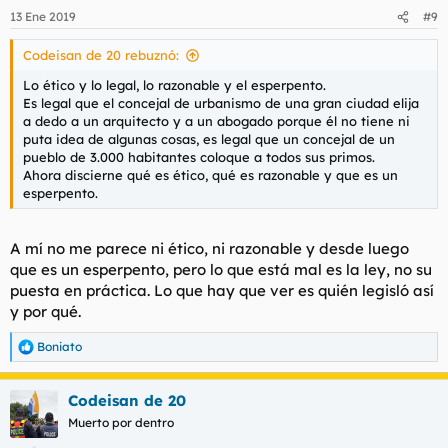
13 Ene 2019
#9
Codeisan de 20 rebuznó:
Lo ético y lo legal, lo razonable y el esperpento.
Es legal que el concejal de urbanismo de una gran ciudad elija
a dedo a un arquitecto y a un abogado porque él no tiene ni
puta idea de algunas cosas, es legal que un concejal de un
pueblo de 3.000 habitantes coloque a todos sus primos.
Ahora discierne qué es ético, qué es razonable y que es un
esperpento.
A mí no me parece ni ético, ni razonable y desde luego
que es un esperpento, pero lo que está mal es la ley, no su
puesta en práctica. Lo que hay que ver es quién legisló así
y por qué.
Boniato
R
e
a
Codeisan de 20
c
c
Muerto por dentro
i