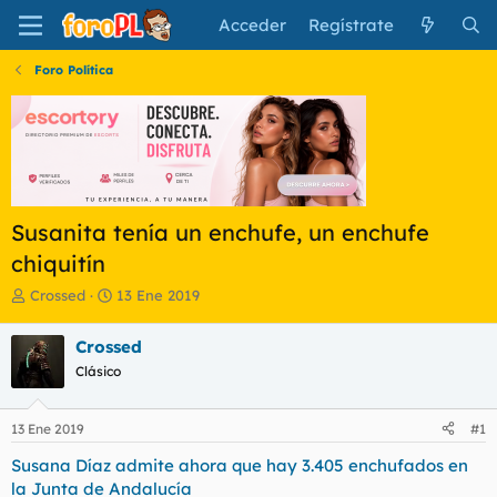
Acceder
Regístrate
Foro Política
Susanita tenía un enchufe, un enchufe
chiquitín
I
F
Crossed
13 Ene 2019
n
e
i
c
Crossed
c
h
Clásico
i
a
a
d
d
e
13 Ene 2019
#1
o
i
r
n
Susana Díaz admite ahora que hay 3.405 enchufados en
d
i
la Junta de Andalucía
e
c