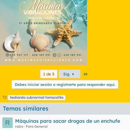
al numero de retrasados mentales que te salga de los putos
cojones
Último
1 de 3
Sig.
Debes iniciar sesión o registrarte para responder aquí.
E
hediondo subnormal tomacafés
t
Temas similares
i
q
u
Máquinas para sacar drogas de un enchufe
R
e
rabo
Foro General
t