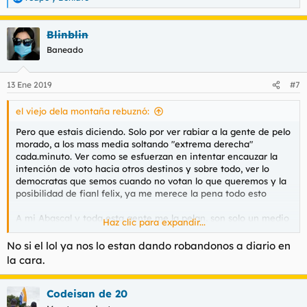
R
e
a
Blinblin
c
c
Baneado
i
o
n
13 Ene 2019
#7
e
s
el viejo dela montaña rebuznó:
:
Pero que estais diciendo. Solo por ver rabiar a la gente de pelo
morado, a los mass media soltando "extrema derecha"
cada.minuto. Ver como se esfuerzan en intentar encauzar la
intención de voto hacia otros destinos y sobre todo, ver lo
democratas que semos cuando no votan lo que queremos y la
posibilidad de fianl felix, ya me merece la pena todo esto
A mi Abascal y toda esta gente me la pelan, son solo un medio
Haz clic para expandir...
para el resurgir de Dios Lorl
No si el lol ya nos lo estan dando robandonos a diario en
la cara.
Codeisan de 20