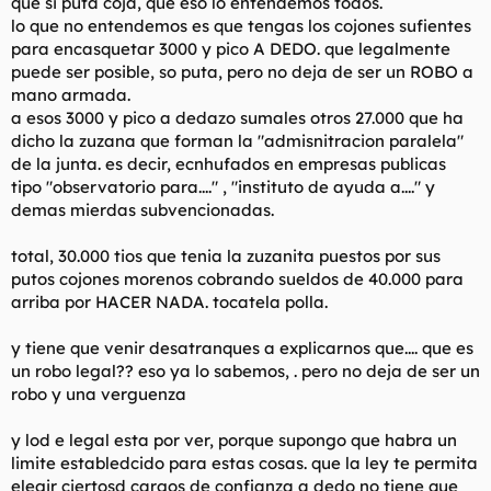
que si puta coja, que eso lo entendemos todos.
lo que no entendemos es que tengas los cojones sufientes
para encasquetar 3000 y pico A DEDO. que legalmente
puede ser posible, so puta, pero no deja de ser un ROBO a
mano armada.
a esos 3000 y pico a dedazo sumales otros 27.000 que ha
dicho la zuzana que forman la "admisnitracion paralela"
de la junta. es decir, ecnhufados en empresas publicas
tipo "observatorio para...." , "instituto de ayuda a...." y
demas mierdas subvencionadas.
total, 30.000 tios que tenia la zuzanita puestos por sus
putos cojones morenos cobrando sueldos de 40.000 para
arriba por HACER NADA. tocatela polla.
y tiene que venir desatranques a explicarnos que.... que es
un robo legal?? eso ya lo sabemos, . pero no deja de ser un
robo y una verguenza
y lod e legal esta por ver, porque supongo que habra un
limite establedcido para estas cosas. que la ley te permita
elegir ciertosd cargos de confianza a dedo no tiene que