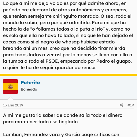
s
Lo que a mi me deja volao es por qué admite ahora, en
:
período pre electoral de otras autonómicas y europeas,
que tenían semejante chiringuito montado. O sea, todo el
mundo lo sabía, pero por qué admitirlo. Para mi que ha
hecho la de "o follamos todos o la puta al río" y, como no
es solo que ella no haya follado, si no que le han dejado el
cacas como si el negro de whasap hubiese estado
breando ahí un mes, creo que ha decidido tirar mierda
para todos lados a ver así por lo menos se lleva con ella a
la tumba a todo el PSOE, empezando por Pedro el guapo,
a quien le ha de seguir guardando rencor.
Puterito
Baneado
13 Ene 2019
#19
A mi me gustaría saber de donde salía todo el dinero
para mantener todo ese tinglado
Lamban, Fernández vara y García page críticos con