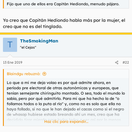
Fijo que uno de ellos era Capitán Hediondo, menudo pájaro.
Yo creo que Capitán Hediondo habla más por la mujer, el
creo que no es del tinglado.
TheSmokingMan
T
"el Cejas"
13 Ene 2019
#22
Blaindgu rebuznó:
Lo que a mi me deja volao es por qué admite ahora, en
período pre electoral de otras autonómicas y europeas, que
tenían semejante chiringuito montado. O sea, todo el mundo lo
sabía, pero por qué admitirlo. Para mi que ha hecho la de "o
follamos todos o la puta al río" y, como no es solo que ella no
haya follado, si no que le han dejado el cacas como si el negro
de whasap hubiese estado breando ahí un mes, creo que ha
decidido tirar mierda para todos lados a ver así por lo menos
Haz clic para expandir...
se lleva con ella a la tumba a todo el PSOE, empezando por
Pedro el guapo, a quien le ha de seguir guardando rencor.