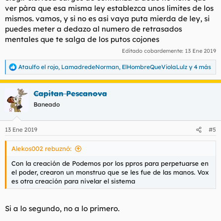
ver pàra que esa misma ley establezca unos limites de los
mismos. vamos, y si no es asi vaya puta mierda de ley, si
puedes meter a dedazo al numero de retrasados
mentales que te salga de los putos cojones
Editado cobardemente:
13 Ene 2019
Ataulfo el rojo
,
LamadredeNorman
,
ElHombreQueViolaLulz
y 4 más
R
e
a
Capitan Pescanova
c
c
Baneado
i
o
n
13 Ene 2019
#5
e
s
Alekos002 rebuznó:
:
Con la creación de Podemos por los ppros para perpetuarse en
el poder, crearon un monstruo que se les fue de las manos. Vox
es otra creación para nivelar el sistema
Si a lo segundo, no a lo primero.