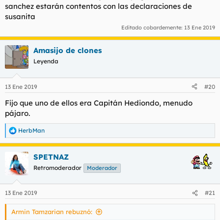
sanchez estarán contentos con las declaraciones de
susanita
Editado cobardemente:
13 Ene 2019
Amasijo de clones
Leyenda
13 Ene 2019
#20
Fijo que uno de ellos era Capitán Hediondo, menudo
pájaro.
HerbMan
R
e
a
SPETNAZ
c
c
Retromoderador
Moderador
i
o
n
13 Ene 2019
#21
e
s
Armin Tamzarian rebuznó:
: