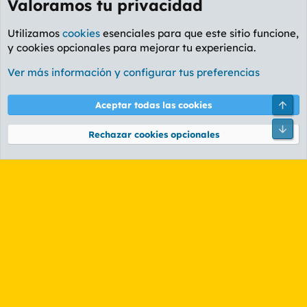
Valoramos tu privacidad
Utilizamos
cookies
esenciales para que este sitio funcione,
y cookies opcionales para mejorar tu experiencia.
Foro Política
Ver más información y configurar tus preferencias
Cookies
PL OLDSTYLE AMARILLO
Cambiar fuente
Español (ES)
Arri
Aceptar todas las cookies
Contáctanos
Términos y reglas
Política de privacidad
Ayuda
R
Pie
S
Rechazar cookies opcionales
S
®
Community platform by XenForo
© 2010-2026 XenForo Ltd.