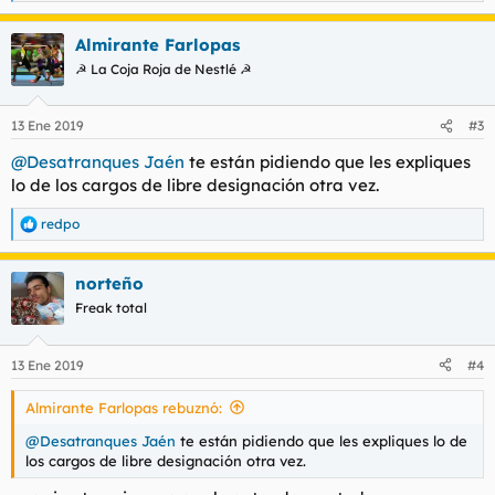
e
a
Almirante Farlopas
c
c
☭ La Coja Roja de Nestlé ☭
i
o
n
13 Ene 2019
#3
e
s
@Desatranques Jaén
te están pidiendo que les expliques
:
lo de los cargos de libre designación otra vez.
redpo
R
e
a
norteño
c
c
Freak total
i
o
n
13 Ene 2019
#4
e
s
Almirante Farlopas rebuznó:
:
@Desatranques Jaén
te están pidiendo que les expliques lo de
los cargos de libre designación otra vez.