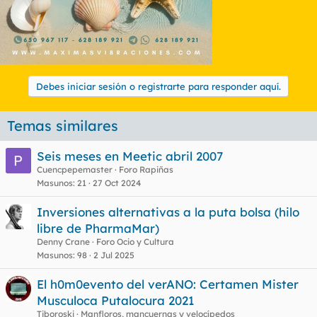
Debes iniciar sesión o registrarte para responder aquí.
Temas similares
Seis meses en Meetic abril 2007
Cuencpepemaster
Foro Rapiñas
Masunos
21
27 Oct 2024
Inversiones alternativas a la puta bolsa (hilo
libre de PharmaMar)
Denny Crane
Foro Ocio y Cultura
Masunos
98
2 Jul 2025
El h0m0evento del verANO: Certamen Mister
Musculoca Putalocura 2021
Tiboroski
Manfloros, mancuernas y velocípedos