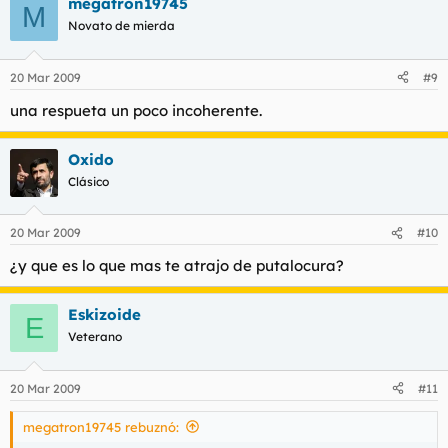
megatron19745
M
Novato de mierda
20 Mar 2009
#9
una respueta un poco incoherente.
Oxido
Clásico
20 Mar 2009
#10
¿y que es lo que mas te atrajo de putalocura?
Eskizoide
E
Veterano
20 Mar 2009
#11
megatron19745 rebuznó: