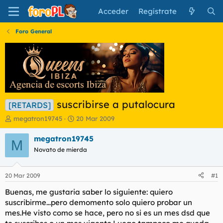
Acceder
Regístrate
Foro General
suscribirse a putalocura
[RETARDS]
I
F
megatron19745
20 Mar 2009
n
e
i
c
megatron19745
M
c
h
Novato de mierda
i
a
a
d
d
e
20 Mar 2009
#1
o
i
r
n
Buenas, me gustaria saber lo siguiente: quiero
d
i
suscribirme...pero demomento solo quiero probar un
e
c
mes.He visto como se hace, pero no si es un mes dsd que
l
i