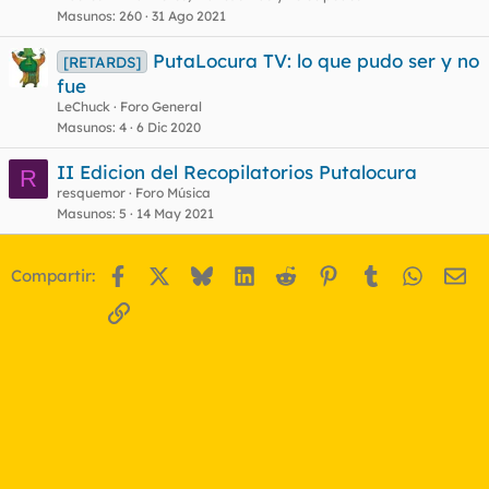
Masunos
260
31 Ago 2021
PutaLocura TV: lo que pudo ser y no
[RETARDS]
fue
LeChuck
Foro General
Masunos
4
6 Dic 2020
II Edicion del Recopilatorios Putalocura
R
resquemor
Foro Música
Masunos
5
14 May 2021
Facebook
X
Bluesky
LinkedIn
Reddit
Pinterest
Tumblr
WhatsA
Em
Compartir:
Enlace