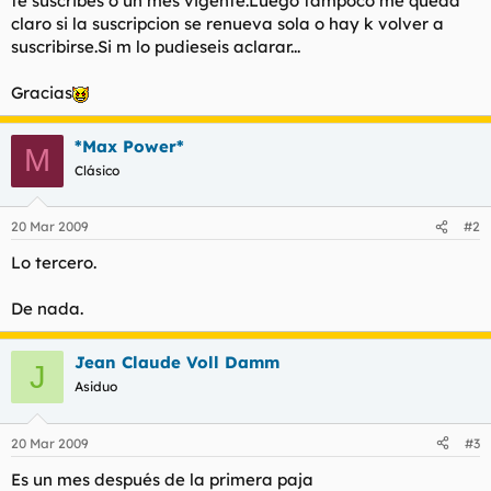
te suscribes o un mes vigente.Luego tampoco me queda
t
o
claro si la suscripcion se renueva sola o hay k volver a
e
suscribirse.Si m lo pudieseis aclarar...
m
a
Gracias
*Max Power*
M
Clásico
20 Mar 2009
#2
Lo tercero.
De nada.
Jean Claude Voll Damm
J
Asiduo
20 Mar 2009
#3
Es un mes después de la primera paja