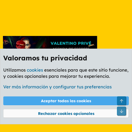
Valoramos tu privacidad
Utilizamos
cookies
esenciales para que este sitio funcione,
y cookies opcionales para mejorar tu experiencia.
Foro General
Ver más información y configurar tus preferencias
Cookies
PL OLDSTYLE AMARILLO
Cambiar fuente
Español (ES)
Arri
Aceptar todas las cookies
Contáctanos
Términos y reglas
Política de privacidad
Ayuda
R
Pie
S
Rechazar cookies opcionales
S
®
Community platform by XenForo
© 2010-2026 XenForo Ltd.