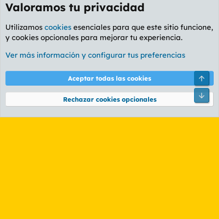
Valoramos tu privacidad
Utilizamos
cookies
esenciales para que este sitio funcione,
y cookies opcionales para mejorar tu experiencia.
Foro Ocio y Cultura
Ver más información y configurar tus preferencias
Cookies
PL OLDSTYLE AMARILLO
Cambiar fuente
Español (ES)
Arri
Aceptar todas las cookies
Contáctanos
Términos y reglas
Política de privacidad
Ayuda
R
Pie
S
Rechazar cookies opcionales
S
®
Community platform by XenForo
© 2010-2026 XenForo Ltd.