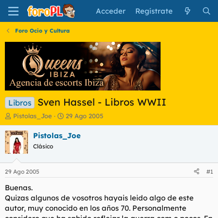
Acceder
Regístrate
Foro Ocio y Cultura
Sven Hassel - Libros WWII
Libros
I
F
Pistolas_Joe
29 Ago 2005
n
e
i
c
Pistolas_Joe
c
h
Clásico
i
a
a
d
d
e
29 Ago 2005
#1
o
i
r
n
Buenas.
d
i
Quizas algunos de vosotros hayais leido algo de este
e
c
autor, muy conocido en los años 70. Personalmente
l
i