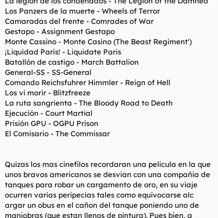
La legión de los condenados - The Legion of the Damned
Los Panzers de la muerte - Wheels of Terror
Camaradas del frente - Comrades of War
Gestapo - Assignment Gestapo
Monte Cassino - Monte Casino (The Beast Regiment')
¡Liquidad París! - Liquidate Paris
Batallón de castigo - March Battalion
General-SS - SS-General
Comando Reichsfuhrer Himmler - Reign of Hell
Los vi morir - Blitzfreeze
La ruta sangrienta - The Bloody Road to Death
Ejecución - Court Martial
Prisión GPU - OGPU Prison
El Comisario - The Commissar
Quizas los mas cinefilos recordaran una pelicula en la que
unos bravos americanos se desvian con una compañia de
tanques para robar un cargamento de oro, en su viaje
ocurren varias peripecias tales como equivocarse alc
argar un obus en el cañon del tanque poniendo uno de
maniobras (que estan llenos de pintura). Pues bien, a