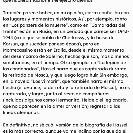
que hubiera muchos en el ejército alemán.
También parece haber, en mi opinión, cierta confusión con
los lugares y momentos históricos. Así, por ejemplo, tanto
en "Los panzers de la muerte", como en "Camaradas del
frente" están en Rusia, en un periodo que parece ser 1943-
1944 (creo que se habla de Cherkassy, y la bolsa de
Korsun, que suceden por esa época), pero en
Montecassino están en Italia, desde el mismo momento
del desembarco de Salerno, hechos que son, más o menos
simultáneos, en el tiempo. Otro ejemplo, en "La legión de
los condenados", Hassel narra que es capturado durante
la retirada de Moscú, y que luego logra huir. Sin embargo,
en la novela "Los vi morir", que también narra el mismo
hecho (el avance, la derrota y la retirada de Moscú), no es
capturado, y logra, junto al resto de compañeros
(incluidos algunos como Hermanito, Heide o el legionario,
que no aparecen en la anterior versión) regresar a las
líneas alemanas.
En definitiva, no sé cuál versión de la biografía de Hassel
es la más correcta, aunque yo me inclino por la que da él