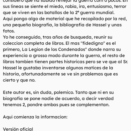
considero que ha sabido reflejar la guerra com o pocos. En
t
o
sus lineas se siente el miedo, rabia, ira, entusiasmo, terror
e
que se viven en las batallas de la 2ª guerra mundial.
m
a
Aqui pongo algo de material que he recopilado por la red,
una pequeña biografia, la bibliografia de Hassel y unas
fotos.
Yo he conseguido, tras años de busqueda, reunir su
coleccion completa de libros. El mas "fidedigno" es el
primero, La Legion de los Condenados" donde narra su
experiencia a grosso modo durante la guerra, el resto de
libros tambien tienen partes historicas pero se ve que al Sr.
Hassel le gustaba inventarse algunos matices de la
historia, afortunadamente se ve sin problemas que es
cierto y que no.
Este autor es, sin duda, polemico. Tanto que ni en su
biografia se pone nadie de acuerdo, a decir verdad
tenemos 2, pondre ambas pues se complementan.
Aqui comienza la informacion:
Versión oficial