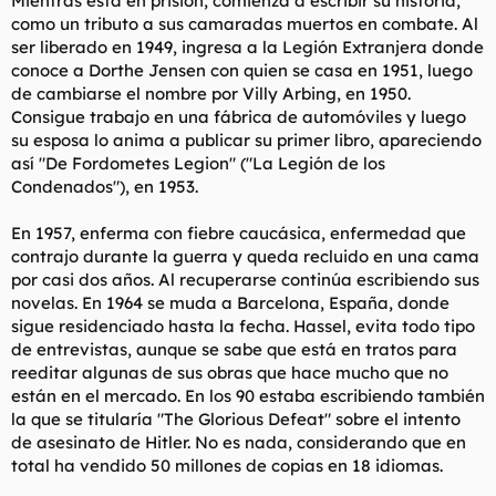
Mientras está en prisión, comienza a escribir su historia,
como un tributo a sus camaradas muertos en combate. Al
ser liberado en 1949, ingresa a la Legión Extranjera donde
conoce a Dorthe Jensen con quien se casa en 1951, luego
de cambiarse el nombre por Villy Arbing, en 1950.
Consigue trabajo en una fábrica de automóviles y luego
su esposa lo anima a publicar su primer libro, apareciendo
así "De Fordometes Legion" ("La Legión de los
Condenados"), en 1953.
En 1957, enferma con fiebre caucásica, enfermedad que
contrajo durante la guerra y queda recluido en una cama
por casi dos años. Al recuperarse continúa escribiendo sus
novelas. En 1964 se muda a Barcelona, España, donde
sigue residenciado hasta la fecha. Hassel, evita todo tipo
de entrevistas, aunque se sabe que está en tratos para
reeditar algunas de sus obras que hace mucho que no
están en el mercado. En los 90 estaba escribiendo también
la que se titularía "The Glorious Defeat" sobre el intento
de asesinato de Hitler. No es nada, considerando que en
total ha vendido 50 millones de copias en 18 idiomas.