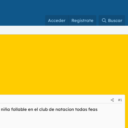
Acceder
Regístrate
Buscar
#1
 niña follable en el club de natacion todas feas