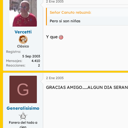
2 Ene 2005
Señor Canuto rebuznó:
Pero si son niñas
Vercetti
Y que
Clásico
Registro
5 Sep 2003
Mensajes
4.410
Reacciones
2
2 Ene 2005
G
GRACIAS AMIGO......ALGUN DIA SER
Generalisisimo
Forero del todo a
cien