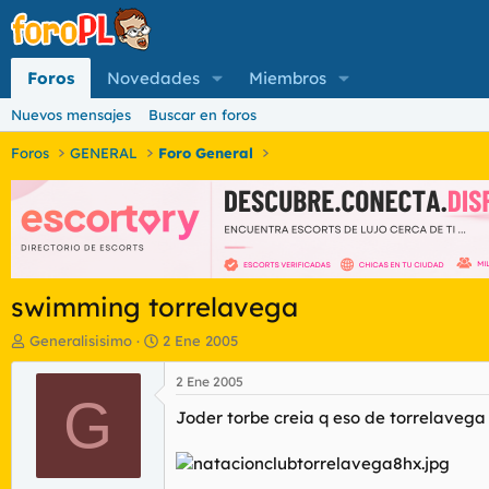
Foros
Novedades
Miembros
Nuevos mensajes
Buscar en foros
Foros
GENERAL
Foro General
swimming torrelavega
I
F
Generalisisimo
2 Ene 2005
n
e
i
c
2 Ene 2005
c
G
h
Joder torbe creia q eso de torrelavega e
i
a
a
d
d
e
o
i