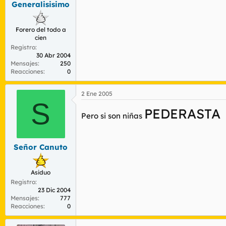
Generalisisimo
r
n
d
i
e
c
Forero del todo a
l
i
cien
t
o
Registro
e
30 Abr 2004
m
Mensajes
250
a
Reacciones
0
2 Ene 2005
S
PEDERASTA
Pero si son niñas
Señor Canuto
Asiduo
Registro
23 Dic 2004
Mensajes
777
Reacciones
0