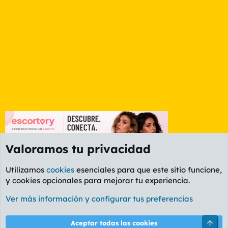
Valoramos tu privacidad
Utilizamos
cookies
esenciales para que este sitio funcione,
y cookies opcionales para mejorar tu experiencia.
Foro General
Ver más información y configurar tus preferencias
Cookies
PL OLDSTYLE AMARILLO
Cambiar fuente
Español (ES)
Arri
Aceptar todas las cookies
Contáctanos
Términos y reglas
Política de privacidad
Ayuda