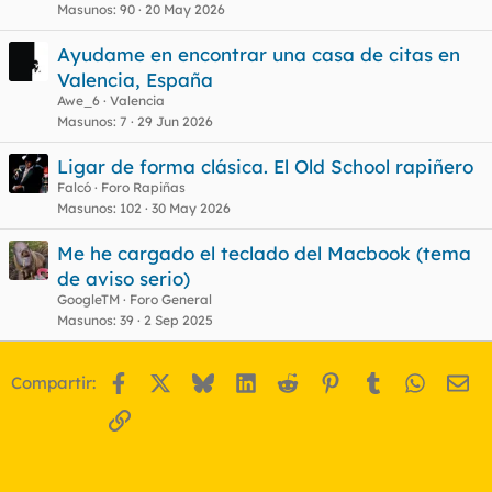
Masunos
90
20 May 2026
Ayudame en encontrar una casa de citas en
Valencia, España
Awe_6
Valencia
Masunos
7
29 Jun 2026
Ligar de forma clásica. El Old School rapiñero
Falcó
Foro Rapiñas
Masunos
102
30 May 2026
Me he cargado el teclado del Macbook (tema
de aviso serio)
GoogleTM
Foro General
Masunos
39
2 Sep 2025
Facebook
X
Bluesky
LinkedIn
Reddit
Pinterest
Tumblr
WhatsA
Em
Compartir:
Enlace