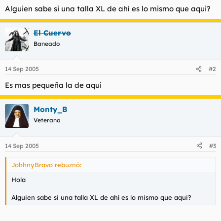
t
o
Alguien sabe si una talla XL de ahí es lo mismo que aqui?
e
m
a
El Cuervo
Baneado
14 Sep 2005
#2
Es mas pequeña la de aqui
Monty_B
Veterano
14 Sep 2005
#3
JohhnyBravo rebuznó:
Hola
Alguien sabe si una talla XL de ahí es lo mismo que aqui?