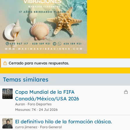
Cerrado para nuevas respuestas.
Temas similares
Copa Mundial de la FIFA
e
Canadá/México/USA 2026
r
Auron
Foro Deportes
r
Masunos
7K
24 Jul 2026
El definitivo hilo de la formación clásica.
curro jimenez
Foro General
o