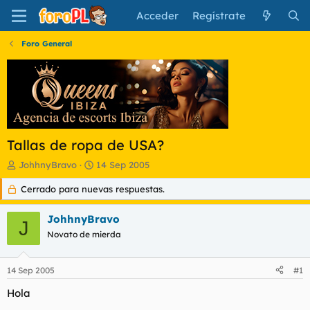
Acceder
Regístrate
Foro General
Tallas de ropa de USA?
I
F
JohhnyBravo
14 Sep 2005
n
e
Cerrado para nuevas respuestas.
i
c
c
h
i
a
JohhnyBravo
J
a
d
Novato de mierda
d
e
o
i
r
n
14 Sep 2005
#1
d
i
e
c
Hola
l
i