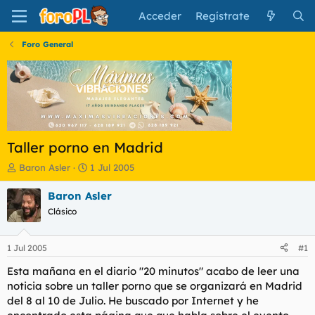
Acceder
Regístrate
Foro General
Taller porno en Madrid
I
F
Baron Asler
1 Jul 2005
n
e
i
c
Baron Asler
c
h
Clásico
i
a
a
d
d
e
1 Jul 2005
#1
o
i
r
n
Esta mañana en el diario "20 minutos" acabo de leer una
d
i
noticia sobre un taller porno que se organizará en Madrid
e
c
del 8 al 10 de Julio. He buscado por Internet y he
l
i