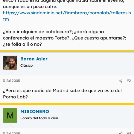
encontrado esta página que que habla sobre el evento,
t
o
aunque es un poco cutre.
e
https://www.sindominio.net/fiambrera/pornolab/talleres.h
m
a
tm
¿Va a ir alguien de putalocura?; ¿dará alguna
conferencia el maestro Torbe?; ¿Que cuesta apuntarse?;
¿se folla allí o no?
Baron Asler
Clásico
3 Jul 2005
#2
¿Pero es que nadie de Madrid sabe de que va esto del
Porno Lab?
MISIONERO
M
Forero del todo a cien
3 Jul 2005
#3