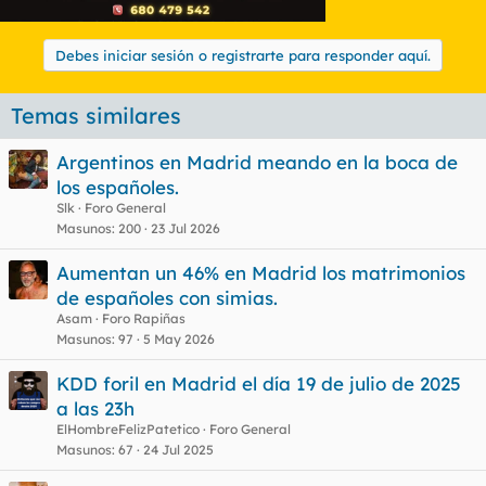
Debes iniciar sesión o registrarte para responder aquí.
Temas similares
Argentinos en Madrid meando en la boca de
los españoles.
Slk
Foro General
Masunos
200
23 Jul 2026
Aumentan un 46% en Madrid los matrimonios
de españoles con simias.
Asam
Foro Rapiñas
Masunos
97
5 May 2026
KDD foril en Madrid el día 19 de julio de 2025
a las 23h
ElHombreFelizPatetico
Foro General
Masunos
67
24 Jul 2025