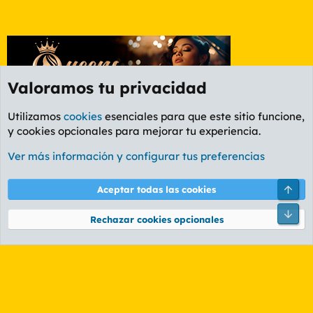
Valoramos tu privacidad
Utilizamos
cookies
esenciales para que este sitio funcione,
y cookies opcionales para mejorar tu experiencia.
Foro General
Ver más información y configurar tus preferencias
Cookies
PL OLDSTYLE AMARILLO
Cambiar fuente
Español (ES)
Arri
Aceptar todas las cookies
Contáctanos
Términos y reglas
Política de privacidad
Ayuda
R
Pie
S
Rechazar cookies opcionales
S
®
Community platform by XenForo
© 2010-2026 XenForo Ltd.