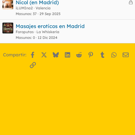
Nicol (en Madrid)
e
iLUMIna2
Valencia
Masunos
37
29 Sep 2025
r
r
Masajes eroticos en Madrid
Foroputas
La Whiskería
Masunos
0
12 Dic 2024
o
Facebook
X
Bluesky
LinkedIn
Reddit
Pinterest
Tumblr
WhatsA
Em
Compartir:
Enlace