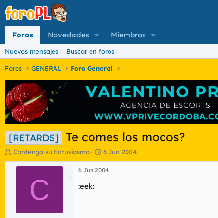
Foros
Novedades
Miembros
Nuevos mensajes
Buscar en foros
Foros
GENERAL
Foro General
Te comes los mocos?
[RETARDS]
I
F
Contenga su Entusiasmo
6 Jun 2004
n
e
i
c
6 Jun 2004
c
C
h
:eek:
i
a
a
d
d
e
o
i