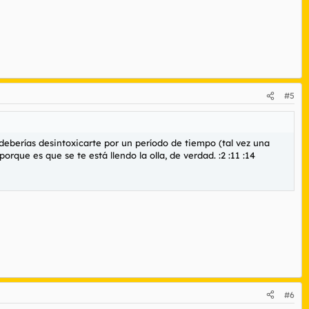
#5
deberías desintoxicarte por un período de tiempo (tal vez una
rque es que se te está llendo la olla, de verdad. :2 :11 :14
#6