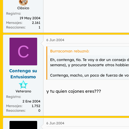
Clásico
Registro
19 May 2004
Mensajes
2.161
Reacciones
1
6 Jun 2004
C
Burracoman rebuznó:
Eh, contenga, tío. Te voy a dar un consejo
semana), y procurar buscarte otros hobbies 
Contenga su
Contenga, macho, un poco de fuerza de vol
Entusiasmo
y tu quien cojones eres???
Veterano
Registro
2 Ene 2004
Mensajes
1.752
Reacciones
0
6 Jun 2004