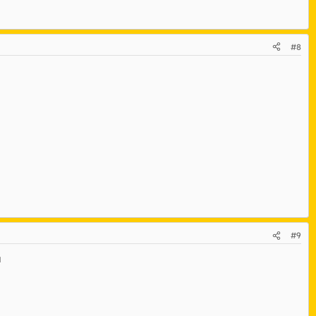
#8
#9
a