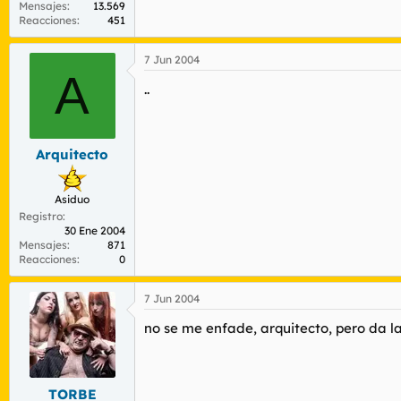
Mensajes
13.569
Reacciones
451
7 Jun 2004
A
..
Arquitecto
Asiduo
Registro
30 Ene 2004
Mensajes
871
Reacciones
0
7 Jun 2004
no se me enfade, arquitecto, pero da l
TORBE