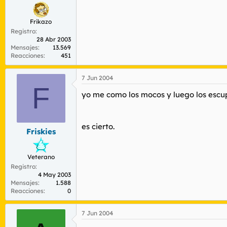
Frikazo
Registro
28 Abr 2003
Mensajes
13.569
Reacciones
451
7 Jun 2004
F
yo me como los mocos y luego los escup
es cierto.
Friskies
Veterano
Registro
4 May 2003
Mensajes
1.588
Reacciones
0
7 Jun 2004