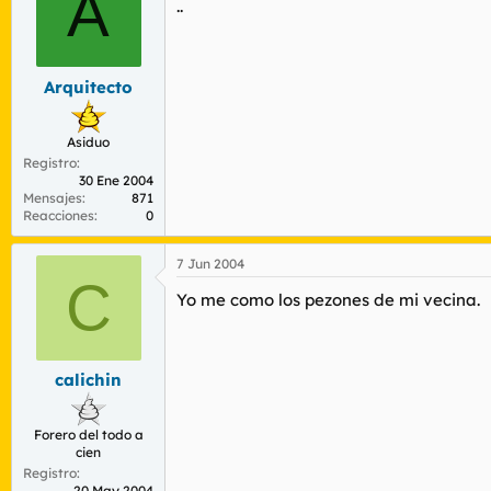
A
..
Arquitecto
Asiduo
Registro
30 Ene 2004
Mensajes
871
Reacciones
0
7 Jun 2004
C
Yo me como los pezones de mi vecina.
calichin
Forero del todo a
cien
Registro
20 May 2004