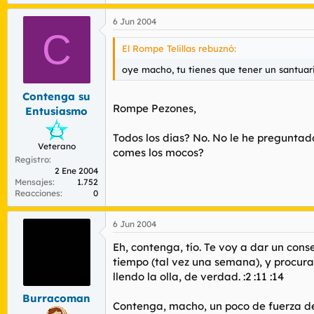
6 Jun 2004
C
El Rompe Telillas rebuznó:
oye macho, tu tienes que tener un santuario
Contenga su
Rompe Pezones,
Entusiasmo
Todos los dias? No. No le he preguntado
Veterano
comes los mocos?
Registro
2 Ene 2004
Mensajes
1.752
Reacciones
0
6 Jun 2004
Eh, contenga, tío. Te voy a dar un con
tiempo (tal vez una semana), y procurar
llendo la olla, de verdad. :2 :11 :14
Burracoman
Contenga, macho, un poco de fuerza de