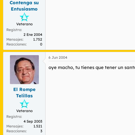
Contenga su
r
n
d
i
Entusiasmo
e
c
l
i
t
o
Veterano
e
Registro
2 Ene 2004
m
Mensajes
1.752
a
Reacciones
0
6 Jun 2004
oye macho, tu tienes que tener un santu
El Rompe
Telillas
Veterano
Registro
4 Sep 2003
Mensajes
1.521
Reacciones
3